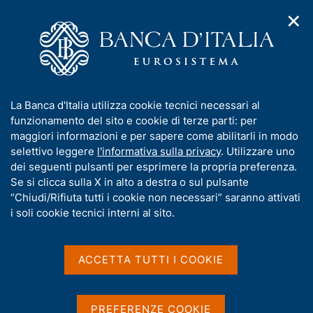
✕
H
A
o
C
p
m
e
r
e
r
i
p
c
Home
/
Milano Hub
/
m
a
a
e
Contenuto non disponibile in
g
n
I
La Banca d'Italia utilizza cookie tecnici necessari al
n
e
e
n
funzionamento del sito e cookie di terze parti: per
u
italiano
l
d
f
maggiori informazioni e per sapere come abilitarli in modo
i
s
o
selettivo leggere
l'informativa sulla privacy
. Utilizzare uno
n
i
r
dei seguenti pulsanti per esprimere la propria preferenza.
a
t
m
Se si clicca sulla X in alto a destra o sul pulsante
v
F
o
i
a
“Chiudi/Rifiuta tutti i cookie non necessari” saranno attivati
o
g
t
i soli cookie tecnici interni al sito.
a
o
i
z
(
t
v
i
t
e
a
o
ACCETTA TUTTI I COOKIE
via Nazionale 91
n
o
s
r
e
u
00184 Roma
r
i
PREFERENZE COOKIE
n