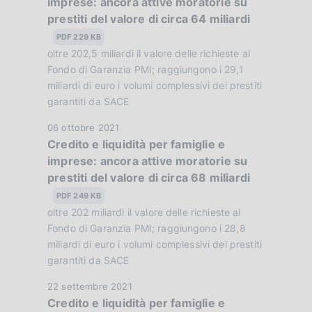
imprese: ancora attive moratorie su
t
z
prestiti del valore di circa 64 miliardi
a
i
P
PDF 229 KB
o
u
oltre 202,5 miliardi il valore delle richieste al
n
b
Fondo di Garanzia PMI; raggiungono i 29,1
e
b
miliardi di euro i volumi complessivi dei prestiti
:
garantiti da SACE
l
:
i
D
06 ottobre 2021
c
Credito e liquidità per famiglie e
a
a
imprese: ancora attive moratorie su
t
z
prestiti del valore di circa 68 miliardi
a
i
P
PDF 249 KB
o
u
oltre 202 miliardi il valore delle richieste al
n
b
Fondo di Garanzia PMI; raggiungono i 28,8
e
b
miliardi di euro i volumi complessivi dei prestiti
:
garantiti da SACE
l
:
i
D
22 settembre 2021
c
Credito e liquidità per famiglie e
a
a