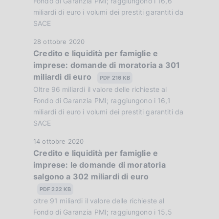
Fondo di Garanzia PMI; raggiungono i 16,6
o
b
miliardi di euro i volumi dei prestiti garantiti da
n
SACE
b
e
l
:
D
28 ottobre 2020
i
Credito e liquidità per famiglie e
:
a
c
imprese: domande di moratoria a 301
t
a
miliardi di euro
a
PDF 216 KB
z
P
Oltre 96 miliardi il valore delle richieste al
i
u
Fondo di Garanzia PMI; raggiungono i 16,1
o
b
miliardi di euro i volumi dei prestiti garantiti da
n
SACE
b
e
l
:
D
14 ottobre 2020
i
Credito e liquidità per famiglie e
:
a
c
imprese: le domande di moratoria
t
a
salgono a 302 miliardi di euro
a
z
P
PDF 222 KB
i
u
oltre 91 miliardi il valore delle richieste al
o
b
Fondo di Garanzia PMI; raggiungono i 15,5
n