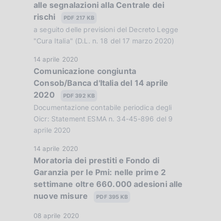
c
alle segnalazioni alla Centrale dei
t
:
b
a
rischi
a
:
PDF 217 KB
b
z
P
a seguito delle previsioni del Decreto Legge
l
i
u
"Cura Italia" (D.L. n. 18 del 17 marzo 2020)
i
o
b
c
D
14 aprile 2020
n
b
a
Comunicazione congiunta
a
e
l
z
Consob/Banca d'Italia del 14 aprile
t
:
i
i
2020
a
:
PDF 392 KB
c
o
P
Documentazione contabile periodica degli
a
n
u
Oicr: Statement ESMA n. 34-45-896 del 9
z
e
b
aprile 2020
i
:
b
o
D
14 aprile 2020
:
l
n
Moratoria dei prestiti e Fondo di
a
i
e
Garanzia per le Pmi: nelle prime 2
t
c
:
settimane oltre 660.000 adesioni alle
a
a
:
nuove misure
P
PDF 395 KB
z
u
i
D
08 aprile 2020
b