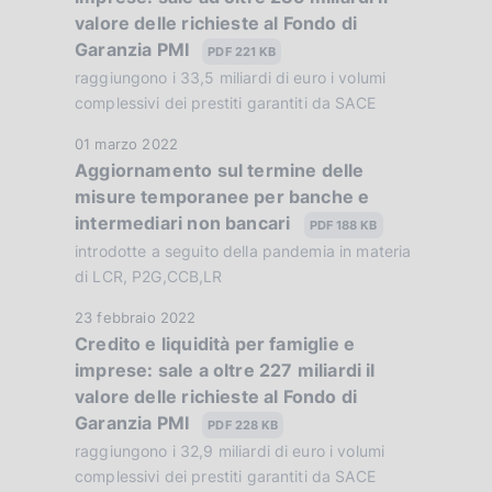
f
c
:
valore delle richieste al Fondo di
a
a
o
Garanzia PMI
P
PDF 221 KB
z
u
raggiungono i 33,5 miliardi di euro i volumi
n
i
b
complessivi dei prestiti garantiti da SACE
o
d
b
n
D
01 marzo 2022
l
i
e
Aggiornamento sul termine delle
a
i
:
misure temporanee per banche e
t
m
c
:
intermediari non bancari
a
PDF 188 KB
a
e
P
introdotte a seguito della pandemia in materia
z
u
di LCR, P2G,CCB,LR
n
i
b
o
D
23 febbraio 2022
t
b
n
Credito e liquidità per famiglie e
a
l
o
e
imprese: sale a oltre 227 miliardi il
t
i
:
valore delle richieste al Fondo di
a
c
:
Garanzia PMI
P
PDF 228 KB
a
u
raggiungono i 32,9 miliardi di euro i volumi
z
b
complessivi dei prestiti garantiti da SACE
i