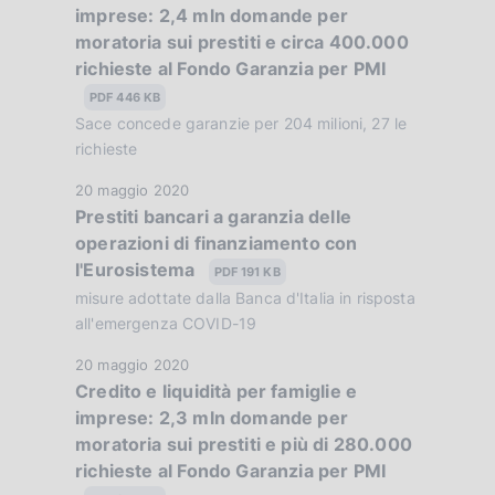
e
imprese: 2,4 mln domande per
t
c
:
moratoria sui prestiti e circa 400.000
a
a
:
richieste al Fondo Garanzia per PMI
P
z
u
PDF 446 KB
i
b
Sace concede garanzie per 204 milioni, 27 le
o
b
richieste
n
l
e
D
20 maggio 2020
i
:
Prestiti bancari a garanzia delle
a
c
:
operazioni di finanziamento con
t
a
l'Eurosistema
a
PDF 191 KB
z
P
misure adottate dalla Banca d'Italia in risposta
i
u
all'emergenza COVID-19
o
b
n
D
20 maggio 2020
b
e
Credito e liquidità per famiglie e
a
l
:
imprese: 2,3 mln domande per
t
i
:
moratoria sui prestiti e più di 280.000
a
c
richieste al Fondo Garanzia per PMI
P
a