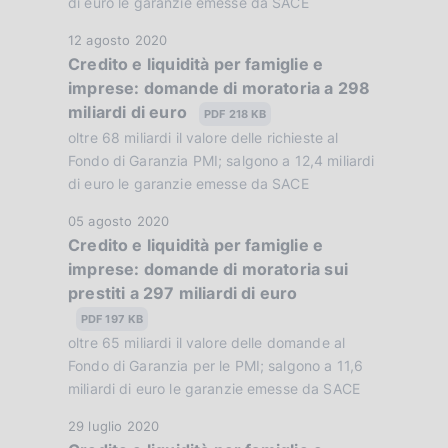
b
di euro le garanzie emesse da SACE
n
b
e
D
12 agosto 2020
l
:
Credito e liquidità per famiglie e
a
i
:
imprese: domande di moratoria a 298
t
c
miliardi di euro
a
PDF 218 KB
a
P
oltre 68 miliardi il valore delle richieste al
z
u
Fondo di Garanzia PMI; salgono a 12,4 miliardi
i
b
di euro le garanzie emesse da SACE
o
b
n
D
05 agosto 2020
l
e
Credito e liquidità per famiglie e
a
i
:
imprese: domande di moratoria sui
t
c
:
prestiti a 297 miliardi di euro
a
a
P
PDF 197 KB
z
u
oltre 65 miliardi il valore delle domande al
i
b
Fondo di Garanzia per le PMI; salgono a 11,6
o
b
miliardi di euro le garanzie emesse da SACE
n
l
e
D
29 luglio 2020
i
: