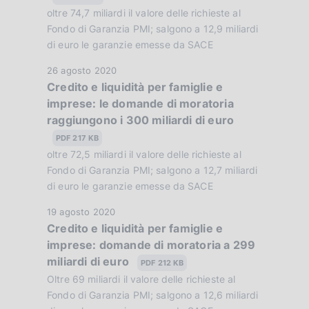
z
u
oltre 74,7 miliardi il valore delle richieste al
i
b
Fondo di Garanzia PMI; salgono a 12,9 miliardi
o
b
di euro le garanzie emesse da SACE
n
l
e
D
26 agosto 2020
i
:
Credito e liquidità per famiglie e
a
c
:
imprese: le domande di moratoria
t
a
raggiungono i 300 miliardi di euro
a
z
P
PDF 217 KB
i
u
oltre 72,5 miliardi il valore delle richieste al
o
b
Fondo di Garanzia PMI; salgono a 12,7 miliardi
n
b
di euro le garanzie emesse da SACE
e
l
:
D
19 agosto 2020
i
:
Credito e liquidità per famiglie e
a
c
imprese: domande di moratoria a 299
t
a
miliardi di euro
a
PDF 212 KB
z
P
Oltre 69 miliardi il valore delle richieste al
i
u
Fondo di Garanzia PMI; salgono a 12,6 miliardi
o