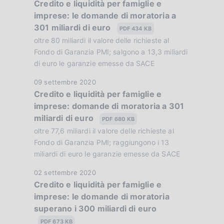
e
Credito e liquidità per famiglie e
a
i
:
imprese: le domande di moratoria a
t
c
:
301 miliardi di euro
a
PDF 434 KB
a
P
oltre 80 miliardi il valore delle richieste al
z
u
Fondo di Garanzia PMI; salgono a 13,3 miliardi
i
b
di euro le garanzie emesse da SACE
o
b
n
D
09 settembre 2020
l
e
Credito e liquidità per famiglie e
a
i
:
imprese: domande di moratoria a 301
t
c
:
miliardi di euro
a
PDF 680 KB
a
P
oltre 77,6 miliardi il valore delle richieste al
z
u
Fondo di Garanzia PMI; raggiungono i 13
i
b
miliardi di euro le garanzie emesse da SACE
o
b
n
D
02 settembre 2020
l
e
Credito e liquidità per famiglie e
a
i
:
imprese: le domande di moratoria
t
c
:
superano i 300 miliardi di euro
a
a
P
PDF 673 KB