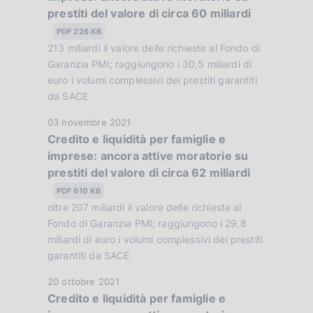
z
prestiti del valore di circa 60 miliardi
a
i
P
PDF 226 KB
o
u
213 miliardi il valore delle richieste al Fondo di
n
b
Garanzia PMI; raggiungono i 30,5 miliardi di
e
b
euro i volumi complessivi dei prestiti garantiti
:
da SACE
l
:
i
D
03 novembre 2021
c
Credito e liquidità per famiglie e
a
a
imprese: ancora attive moratorie su
t
z
prestiti del valore di circa 62 miliardi
a
i
P
PDF 610 KB
o
u
oltre 207 miliardi il valore delle richieste al
n
b
Fondo di Garanzia PMI; raggiungono i 29,8
e
b
miliardi di euro i volumi complessivi dei prestiti
:
garantiti da SACE
l
:
i
D
20 ottobre 2021
c
Credito e liquidità per famiglie e
a
a