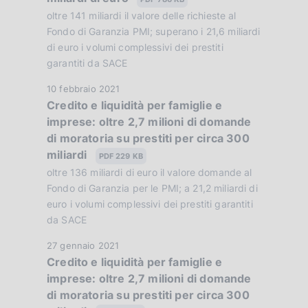
z
P
oltre 141 miliardi il valore delle richieste al
i
u
Fondo di Garanzia PMI; superano i 21,6 miliardi
o
b
di euro i volumi complessivi dei prestiti
n
garantiti da SACE
b
e
l
:
D
10 febbraio 2021
i
Credito e liquidità per famiglie e
:
a
c
imprese: oltre 2,7 milioni di domande
t
a
di moratoria su prestiti per circa 300
a
z
miliardi
P
PDF 229 KB
i
u
oltre 136 miliardi di euro il valore domande al
o
b
Fondo di Garanzia per le PMI; a 21,2 miliardi di
n
b
euro i volumi complessivi dei prestiti garantiti
e
da SACE
l
:
i
:
D
27 gennaio 2021
c
Credito e liquidità per famiglie e
a
a
imprese: oltre 2,7 milioni di domande
t
z
di moratoria su prestiti per circa 300
a
i