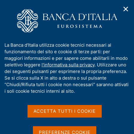
✕
H
A
o
C
p
m
e
r
e
r
i
p
c
Home
/
Covid-19
/
Banca d'Italia - Comunicati stampa
m
a
a
e
g
n
Banca d'Italia -
I
La Banca d'Italia utilizza cookie tecnici necessari al
n
e
e
n
funzionamento del sito e cookie di terze parti: per
u
Comunicati stampa
l
d
f
maggiori informazioni e per sapere come abilitarli in modo
i
s
o
selettivo leggere
l'informativa sulla privacy
. Utilizzare uno
n
i
r
dei seguenti pulsanti per esprimere la propria preferenza.
a
t
m
Se si clicca sulla X in alto a destra o sul pulsante
v
o
Condividi
i
a
“Chiudi/Rifiuta tutti i cookie non necessari” saranno attivati
S
g
t
i soli cookie tecnici interni al sito.
t
a
i
a
z
m
v
i
p
a
o
ACCETTA TUTTI I COOKIE
a
n
s
S
l
e
u
Banca d'Italia - Comunicati stampa
a
e
i
PREFERENZE COOKIE
p