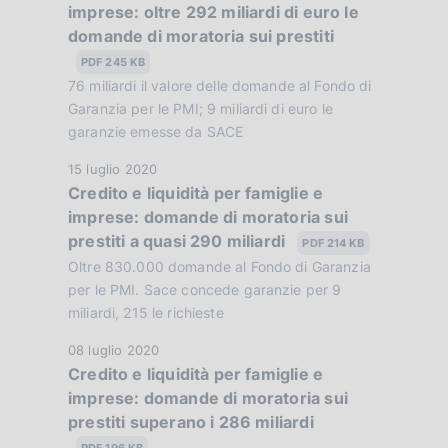
imprese: oltre 292 miliardi di euro le
t
z
domande di moratoria sui prestiti
a
i
P
PDF 245 KB
o
u
76 miliardi il valore delle domande al Fondo di
n
b
Garanzia per le PMI; 9 miliardi di euro le
e
b
garanzie emesse da SACE
:
l
:
D
15 luglio 2020
i
Credito e liquidità per famiglie e
a
c
imprese: domande di moratoria sui
t
a
prestiti a quasi 290 miliardi
a
PDF 214 KB
z
P
Oltre 830.000 domande al Fondo di Garanzia
i
u
per le PMI. Sace concede garanzie per 9
o
b
miliardi, 215 le richieste
n
b
e
D
08 luglio 2020
l
:
Credito e liquidità per famiglie e
a
i
:
imprese: domande di moratoria sui
t
c
prestiti superano i 286 miliardi
a
a
P
PDF 196 KB