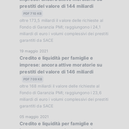
z
prestiti del valore di 144 miliardi
a
i
P
PDF 710 KB
o
u
oltre 173,5 miliardi il valore delle richieste al
n
b
Fondo di Garanzia PMI; raggiungono i 24,1
e
b
miliardi di euro i volumi complessivi dei prestiti
:
garantiti da SACE
l
:
i
D
19 maggio 2021
c
Credito e liquidità per famiglie e
a
a
imprese: ancora attive moratorie su
t
z
prestiti del valore di 146 miliardi
a
i
P
PDF 709 KB
o
u
oltre 168 miliardi il valore delle richieste al
n
b
Fondo di Garanzia PMI; raggiungono i 23,6
e
b
miliardi di euro i volumi complessivi dei prestiti
:
garantiti da SACE
l
:
i
D
05 maggio 2021
c
Credito e liquidità per famiglie e
a
a