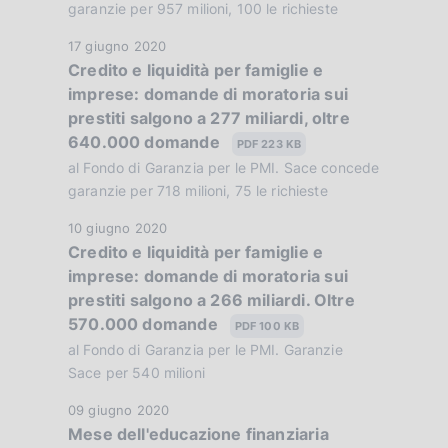
b
garanzie per 957 milioni, 100 le richieste
n
b
e
D
17 giugno 2020
l
:
Credito e liquidità per famiglie e
a
i
:
imprese: domande di moratoria sui
t
c
prestiti salgono a 277 miliardi, oltre
a
a
640.000 domande
P
PDF 223 KB
z
u
al Fondo di Garanzia per le PMI. Sace concede
i
b
garanzie per 718 milioni, 75 le richieste
o
b
n
D
10 giugno 2020
l
e
Credito e liquidità per famiglie e
a
i
:
imprese: domande di moratoria sui
t
c
:
prestiti salgono a 266 miliardi. Oltre
a
a
570.000 domande
P
PDF 100 KB
z
u
al Fondo di Garanzia per le PMI. Garanzie
i
b
Sace per 540 milioni
o
b
n
D
09 giugno 2020
l
e
Mese dell'educazione finanziaria
a
i