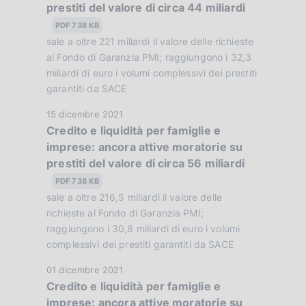
:
prestiti del valore di circa 44 miliardi
a
a
P
PDF 738 KB
z
u
sale a oltre 221 miliardi il valore delle richieste
i
b
al Fondo di Garanzia PMI; raggiungono i 32,3
o
b
miliardi di euro i volumi complessivi dei prestiti
n
garantiti da SACE
l
e
i
:
D
15 dicembre 2021
c
:
Credito e liquidità per famiglie e
a
a
imprese: ancora attive moratorie su
t
z
prestiti del valore di circa 56 miliardi
a
i
P
PDF 738 KB
o
u
sale a oltre 216,5 miliardi il valore delle
n
b
richieste al Fondo di Garanzia PMI;
e
b
raggiungono i 30,8 miliardi di euro i volumi
:
complessivi dei prestiti garantiti da SACE
l
:
i
D
01 dicembre 2021
c
Credito e liquidità per famiglie e
a
a
imprese: ancora attive moratorie su
t