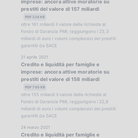
imprese: ancora attive moratorie su
t
z
prestiti del valore di 157 miliardi
a
i
P
PDF 224 KB
o
u
oltre 161 miliardi il valore delle richieste al
n
b
Fondo di Garanzia PMI; raggiungono i 23,3
e
b
miliardi di euro i volumi complessivi dei prestiti
:
garantiti da SACE
l
:
i
D
21 aprile 2021
c
Credito e liquidità per famiglie e
a
a
imprese: ancora attive moratorie su
t
z
prestiti del valore di 158 miliardi
a
i
P
PDF 705 KB
o
u
oltre 155 miliardi il valore delle richieste al
n
b
Fondo di Garanzia PMI; raggiungono i 22,8
e
b
miliardi di euro i volumi complessivi dei prestiti
:
garantiti da SACE
l
:
i
D
24 marzo 2021
c
Credito e liquidità per famiglie e
a
a