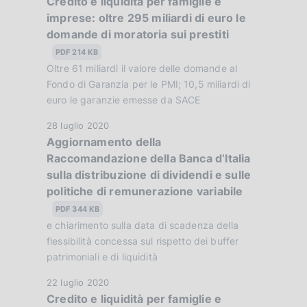
Credito e liquidità per famiglie e
a
c
:
imprese: oltre 295 miliardi di euro le
t
a
domande di moratoria sui prestiti
a
z
P
PDF 214 KB
i
u
Oltre 61 miliardi il valore delle domande al
o
b
Fondo di Garanzia per le PMI; 10,5 miliardi di
n
b
euro le garanzie emesse da SACE
e
l
:
D
28 luglio 2020
i
:
Aggiornamento della
a
c
Raccomandazione della Banca d’Italia
t
a
sulla distribuzione di dividendi e sulle
a
z
politiche di remunerazione variabile
P
i
u
PDF 344 KB
o
b
e chiarimento sulla data di scadenza della
n
b
flessibilità concessa sul rispetto dei buffer
e
l
patrimoniali e di liquidità
:
i
:
D
22 luglio 2020
c
Credito e liquidità per famiglie e
a
a