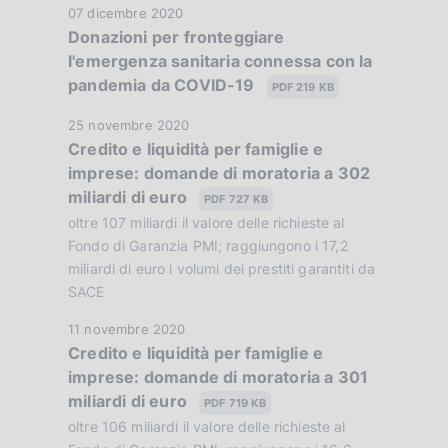
o
D
07 dicembre 2020
i
n
Donazioni per fronteggiare
a
c
e
l'emergenza sanitaria connessa con la
t
a
:
pandemia da COVID-19
a
PDF 219 KB
z
:
P
i
D
25 novembre 2020
u
o
Credito e liquidità per famiglie e
a
b
n
imprese: domande di moratoria a 302
t
b
e
miliardi di euro
a
PDF 727 KB
l
:
P
oltre 107 miliardi il valore delle richieste al
i
:
u
Fondo di Garanzia PMI; raggiungono i 17,2
c
b
miliardi di euro i volumi dei prestiti garantiti da
a
SACE
b
z
l
i
D
11 novembre 2020
i
o
Credito e liquidità per famiglie e
a
c
n
imprese: domande di moratoria a 301
t
a
e
miliardi di euro
a
PDF 719 KB
z
:
P
oltre 106 miliardi il valore delle richieste al
i
:
u