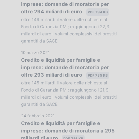
imprese: domande di moratoria per
t
z
oltre 294 miliardi di euro
a
PDF 794 KB
i
P
oltre 149 miliardi il valore delle richieste al
o
u
Fondo di Garanzia PMI; raggiungono i 22,3
n
b
miliardi di euro i volumi complessivi dei prestiti
e
garantiti da SACE
b
:
l
:
D
10 marzo 2021
i
Credito e liquidità per famiglie e
a
c
imprese: domande di moratoria per
t
a
oltre 293 miliardi di euro
a
PDF 785 KB
z
P
oltre 145 miliardi il valore delle richieste al
i
u
Fondo di Garanzia PMI; raggiungono i 21,9
o
b
miliardi di euro i volumi complessivi dei prestiti
n
garantiti da SACE
b
e
l
:
D
24 febbraio 2021
i
Credito e liquidità per famiglie e
:
a
c
imprese: domande di moratoria a 295
t
a
miliardi di euro
a
PDF 786 KB