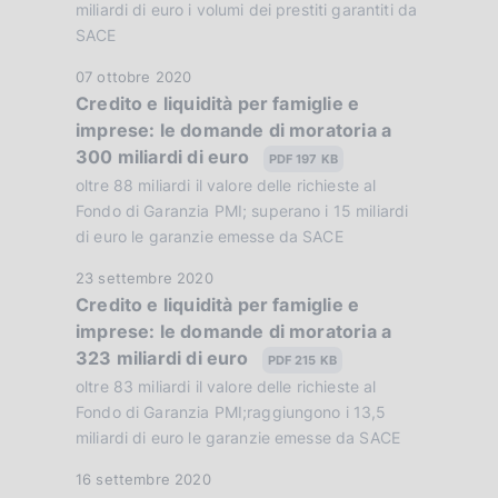
b
miliardi di euro i volumi dei prestiti garantiti da
e
SACE
l
:
i
:
D
07 ottobre 2020
c
Credito e liquidità per famiglie e
a
a
imprese: le domande di moratoria a
t
z
300 miliardi di euro
a
PDF 197 KB
i
P
oltre 88 miliardi il valore delle richieste al
o
u
Fondo di Garanzia PMI; superano i 15 miliardi
n
b
di euro le garanzie emesse da SACE
e
b
:
D
23 settembre 2020
l
:
Credito e liquidità per famiglie e
a
i
imprese: le domande di moratoria a
t
c
323 miliardi di euro
a
PDF 215 KB
a
P
oltre 83 miliardi il valore delle richieste al
z
u
Fondo di Garanzia PMI;raggiungono i 13,5
i
b
miliardi di euro le garanzie emesse da SACE
o
b
n
D
16 settembre 2020
l