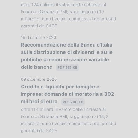
P
oltre 124 miliardi il valore delle richieste al
o
u
Fondo di Garanzia PMI; raggiungono i 19
n
b
miliardi di euro i volumi complessivi dei prestiti
e
garantiti da SACE
b
:
l
:
D
16 dicembre 2020
i
Raccomandazione della Banca d'Italia
a
c
sulla distribuzione di dividendi e sulle
t
a
politiche di remunerazione variabile
a
z
delle banche
P
PDF 387 KB
i
u
o
D
09 dicembre 2020
b
n
Credito e liquidità per famiglie e
a
b
e
imprese: domande di moratoria a 302
t
l
:
miliardi di euro
a
PDF 200 KB
i
:
P
oltre 114 miliardi il valore delle richieste al
c
u
Fondo di Garanzia PMI; raggiungono i 18,2
a
b
miliardi di euro i volumi complessivi dei prestiti
z
garantiti da SACE
b
i
l