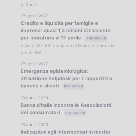
b
di Sace
e
l
:
D
27 aprile 2020
i
:
Credito e liquidità per famiglie e
a
c
imprese: quasi 1,3 milioni di richieste
t
a
per moratoria al 17 aprile
a
PDF 532 KB
z
P
e più di 20.000 domande al Fondo di Garanzia
i
u
per le PMI
o
b
n
D
27 aprile 2020
b
e
Emergenza epidemiologica:
a
l
:
attivazione helpdesk per i rapporti tra
t
i
:
banche e clienti
a
PDF 217 KB
c
P
a
D
18 aprile 2020
u
z
Banca d'Italia incontra le Associazioni
a
b
i
dei consumatori
t
PDF 307 KB
b
o
a
l
D
18 aprile 2020
n
P
i
Indicazioni agli intermediari in merito
a
e
u