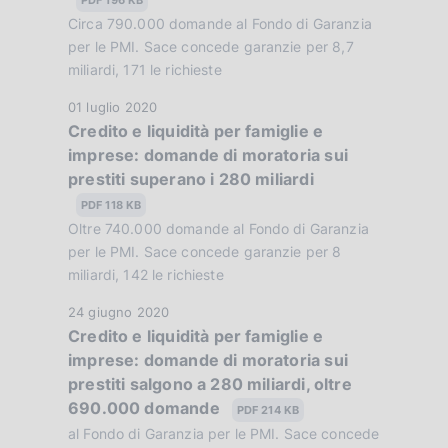
z
u
Circa 790.000 domande al Fondo di Garanzia
i
b
per le PMI. Sace concede garanzie per 8,7
o
b
miliardi, 171 le richieste
n
l
e
D
01 luglio 2020
i
:
Credito e liquidità per famiglie e
a
c
:
imprese: domande di moratoria sui
t
a
prestiti superano i 280 miliardi
a
z
P
PDF 118 KB
i
u
Oltre 740.000 domande al Fondo di Garanzia
o
b
per le PMI. Sace concede garanzie per 8
n
b
miliardi, 142 le richieste
e
l
:
D
24 giugno 2020
i
:
Credito e liquidità per famiglie e
a
c
imprese: domande di moratoria sui
t
a
prestiti salgono a 280 miliardi, oltre
a
z
690.000 domande
P
PDF 214 KB
i
u
al Fondo di Garanzia per le PMI. Sace concede
o