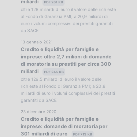
miliardi
P
PDF 261 KB
o
u
oltre 128 miliardi di euro il valore delle richieste
n
b
al Fondo di Garanzia PMI; a 20,9 miliardi di
e
b
euro i volumi complessivi dei prestiti garantiti
:
da SACE
l
:
i
D
13 gennaio 2021
c
Credito e liquidità per famiglie e
a
a
imprese: oltre 2,7 milioni di domande
t
z
di moratoria su prestiti per circa 300
a
i
miliardi
P
PDF 245 KB
o
u
oltre 129,5 miliardi di euro il valore delle
n
b
richieste al Fondo di Garanzia PMI; a 20,8
e
b
miliardi di euro i volumi complessivi dei prestiti
:
garantiti da SACE
l
:
i
D
23 dicembre 2020
c
Credito e liquidità per famiglie e
a
a
imprese: domande di moratoria per
t
z
301 miliardi di euro
a
PDF 713 KB
i