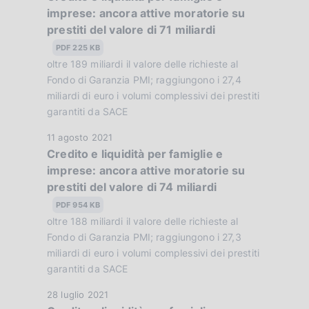
a
imprese: ancora attive moratorie su
t
z
prestiti del valore di 71 miliardi
a
i
P
PDF 225 KB
o
u
oltre 189 miliardi il valore delle richieste al
n
b
Fondo di Garanzia PMI; raggiungono i 27,4
e
b
miliardi di euro i volumi complessivi dei prestiti
:
garantiti da SACE
l
:
i
D
11 agosto 2021
c
Credito e liquidità per famiglie e
a
a
imprese: ancora attive moratorie su
t
z
prestiti del valore di 74 miliardi
a
i
P
PDF 954 KB
o
u
oltre 188 miliardi il valore delle richieste al
n
b
Fondo di Garanzia PMI; raggiungono i 27,3
e
b
miliardi di euro i volumi complessivi dei prestiti
:
garantiti da SACE
l
:
i
D
28 luglio 2021
c