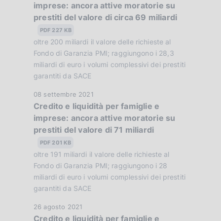
imprese: ancora attive moratorie su
t
z
prestiti del valore di circa 69 miliardi
a
i
P
PDF 227 KB
o
u
oltre 200 miliardi il valore delle richieste al
n
b
Fondo di Garanzia PMI; raggiungono i 28,3
e
b
miliardi di euro i volumi complessivi dei prestiti
:
garantiti da SACE
l
:
i
D
08 settembre 2021
c
Credito e liquidità per famiglie e
a
a
imprese: ancora attive moratorie su
t
z
prestiti del valore di 71 miliardi
a
i
P
PDF 201 KB
o
u
oltre 191 miliardi il valore delle richieste al
n
b
Fondo di Garanzia PMI; raggiungono i 28
e
b
miliardi di euro i volumi complessivi dei prestiti
:
garantiti da SACE
l
:
i
D
26 agosto 2021
c
Credito e liquidità per famiglie e
a