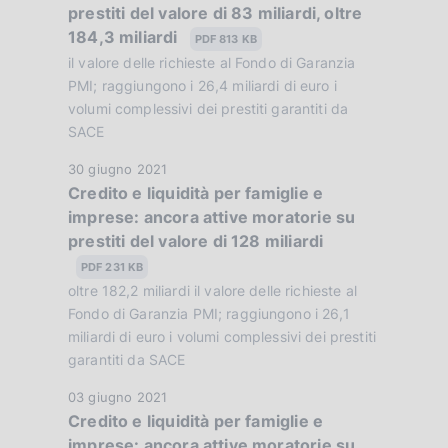
prestiti del valore di 83 miliardi, oltre
a
a
184,3 miliardi
P
PDF 813 KB
z
u
il valore delle richieste al Fondo di Garanzia
i
b
PMI; raggiungono i 26,4 miliardi di euro i
o
b
volumi complessivi dei prestiti garantiti da
n
SACE
l
e
i
:
D
30 giugno 2021
c
:
Credito e liquidità per famiglie e
a
a
imprese: ancora attive moratorie su
t
z
prestiti del valore di 128 miliardi
a
i
P
PDF 231 KB
o
u
oltre 182,2 miliardi il valore delle richieste al
n
b
Fondo di Garanzia PMI; raggiungono i 26,1
e
b
miliardi di euro i volumi complessivi dei prestiti
:
garantiti da SACE
l
:
i
D
03 giugno 2021
c
Credito e liquidità per famiglie e
a
a
imprese: ancora attive moratorie su
t