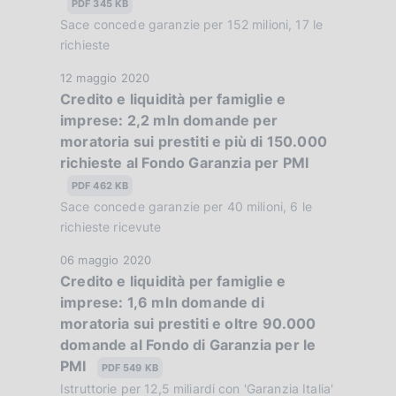
u
PDF 345 KB
z
b
Sace concede garanzie per 152 milioni, 17 le
i
b
richieste
o
l
n
D
12 maggio 2020
i
e
Credito e liquidità per famiglie e
a
c
:
imprese: 2,2 mln domande per
t
a
:
moratoria sui prestiti e più di 150.000
a
z
richieste al Fondo Garanzia per PMI
P
i
u
PDF 462 KB
o
b
Sace concede garanzie per 40 milioni, 6 le
n
b
richieste ricevute
e
l
:
D
06 maggio 2020
i
:
Credito e liquidità per famiglie e
a
c
imprese: 1,6 mln domande di
t
a
moratoria sui prestiti e oltre 90.000
a
z
domande al Fondo di Garanzia per le
P
i
PMI
u
PDF 549 KB
o
b
Istruttorie per 12,5 miliardi con 'Garanzia Italia'
n