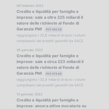
b
o
D
09 febbraio 2022
l
n
Credito e liquidità per famiglie e
a
i
e
imprese: sale a oltre 225 miliardi il
t
c
:
valore delle richieste al Fondo di
a
a
:
Garanzia PMI
P
PDF 682 KB
z
u
raggiungono i 32,6 miliardi di euro i volumi
i
b
complessivi dei prestiti garantiti da SACE
o
b
n
D
26 gennaio 2022
l
e
Credito e liquidità per famiglie e
a
i
:
imprese: sale a circa 223 miliardi il
t
c
:
valore delle richieste al Fondo di
a
a
Garanzia PMI
P
PDF 678 KB
z
u
raggiungono i 32,4 miliardi di euro i volumi
i
b
complessivi dei prestiti garantiti da SACE
o
b
n
D
13 gennaio 2022
l
e
Credito e liquidità per famiglie e
a
i
:
imprese: ancora attive moratorie su
t
c