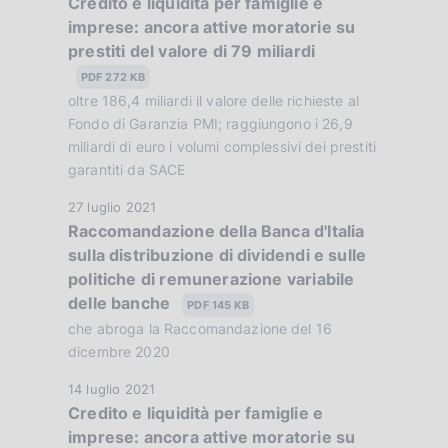
Credito e liquidità per famiglie e
a
a
imprese: ancora attive moratorie su
t
z
prestiti del valore di 79 miliardi
a
i
P
PDF 272 KB
o
u
oltre 186,4 miliardi il valore delle richieste al
n
b
Fondo di Garanzia PMI; raggiungono i 26,9
e
b
miliardi di euro i volumi complessivi dei prestiti
:
garantiti da SACE
l
:
i
D
27 luglio 2021
c
Raccomandazione della Banca d'Italia
a
a
sulla distribuzione di dividendi e sulle
t
z
politiche di remunerazione variabile
a
i
delle banche
P
PDF 145 KB
o
u
che abroga la Raccomandazione del 16
n
b
dicembre 2020
e
b
:
D
14 luglio 2021
l
:
Credito e liquidità per famiglie e
a
i
imprese: ancora attive moratorie su
t
c