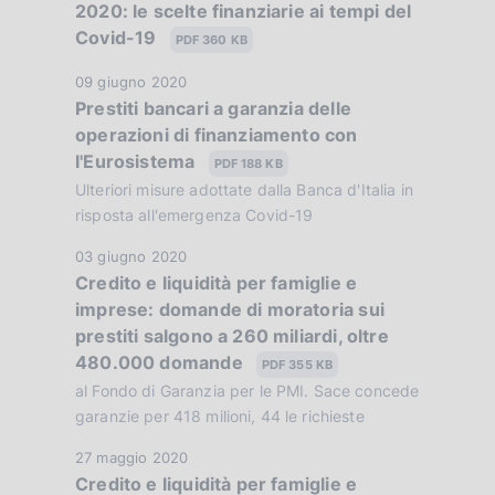
:
2020: le scelte finanziarie ai tempi del
t
c
:
Covid-19
a
PDF 360 KB
a
P
z
D
09 giugno 2020
u
i
Prestiti bancari a garanzia delle
a
b
o
operazioni di finanziamento con
t
b
n
l'Eurosistema
a
PDF 188 KB
l
e
P
Ulteriori misure adottate dalla Banca d'Italia in
i
:
u
risposta all'emergenza Covid-19
c
:
b
a
D
03 giugno 2020
b
z
Credito e liquidità per famiglie e
a
l
i
imprese: domande di moratoria sui
t
i
o
prestiti salgono a 260 miliardi, oltre
a
c
n
480.000 domande
P
PDF 355 KB
a
e
u
al Fondo di Garanzia per le PMI. Sace concede
z
:
b
garanzie per 418 milioni, 44 le richieste
i
:
b
o
D
27 maggio 2020
l
n
Credito e liquidità per famiglie e
a
i