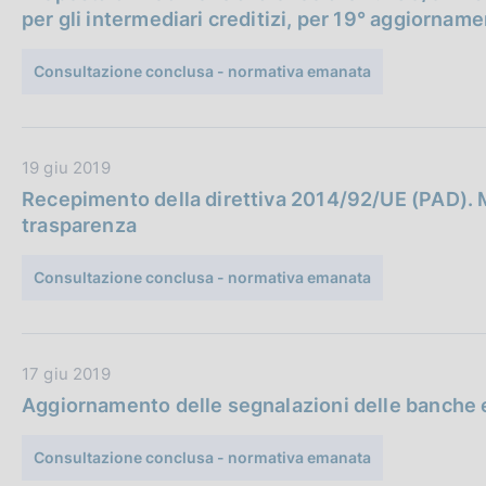
t
c
per gli intermediari creditizi, per 19° aggiornam
a
a
P
z
Consultazione conclusa - normativa emanata
u
i
b
o
b
n
D
19 giu 2019
l
e
a
i
:
Recepimento della direttiva 2014/92/UE (PAD). Mo
t
c
trasparenza
a
a
P
z
Consultazione conclusa - normativa emanata
u
i
b
o
b
n
D
17 giu 2019
l
e
a
i
:
Aggiornamento delle segnalazioni delle banche e d
t
c
a
a
Consultazione conclusa - normativa emanata
P
z