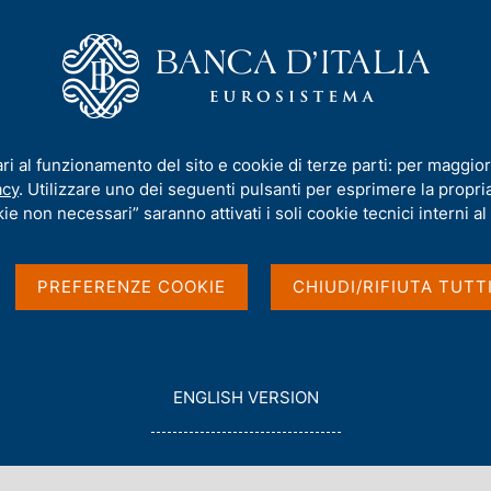
iamo
Compiti
Servizi al cittadino
Pubbli
rmativa
/
Consultazioni
ari al funzionamento del sito e cookie di terze parti: per maggior
acy
. Utilizzare uno dei seguenti pulsanti per esprimere la propria 
ie non necessari” saranno attivati i soli cookie tecnici interni al 
PREFERENZE COOKIE
CHIUDI/RIFIUTA TUTT
de alla Banca d'Italia di sottoporre a
 le revisioni di normative esistenti.
G
ENGLISH VERSION
ito; chiunque può inviare, di norma entro 60
O
T
O