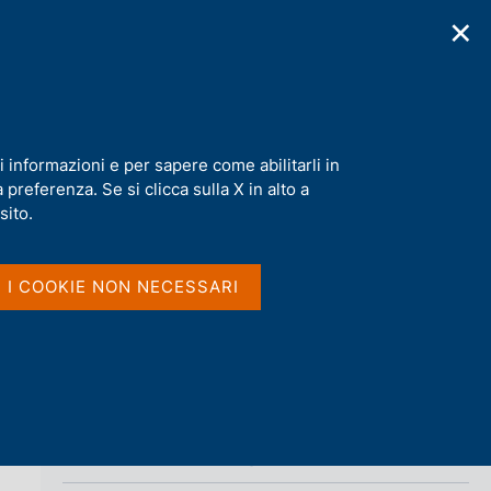
✕
cazioni
Statistiche
Media
|
IT
C
e
r
c
a
i informazioni e per sapere come abilitarli in
n
preferenza. Se si clicca sulla X in alto a
e
l
sito.
Vai al livello superiore 
NORMATIVA
s
i
t
Archivio norme
I I COOKIE NON NECESSARI
o
Consultazioni
Applicazione della regolamentazione
europea (Supervisory Disclosure)
Orientamenti di vigilanza