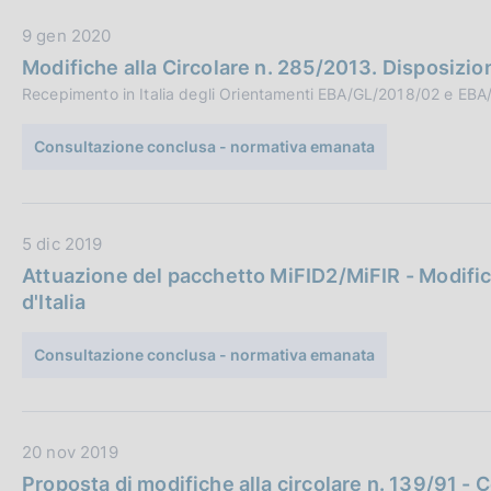
b
e
D
9 gen 2020
l
:
a
i
Modifiche alla Circolare n. 285/2013. Disposizion
t
c
Recepimento in Italia degli Orientamenti EBA/GL/2018/02 e EB
a
a
P
z
Consultazione conclusa - normativa emanata
u
i
b
o
b
n
D
5 dic 2019
l
e
a
i
:
Attuazione del pacchetto MiFID2/MiFIR - Modifich
t
c
d'Italia
a
a
P
z
Consultazione conclusa - normativa emanata
u
i
b
o
b
n
D
20 nov 2019
l
e
a
i
:
Proposta di modifiche alla circolare n. 139/91 - C