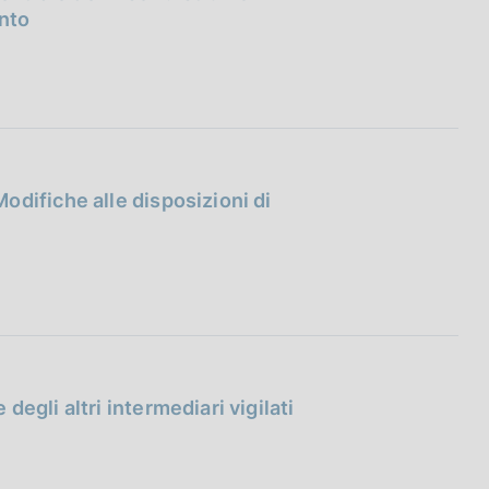
ento
difiche alle disposizioni di
egli altri intermediari vigilati