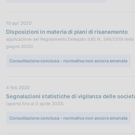
b
o
b
n
l
e
D
10 apr 2020
i
:
a
c
Disposizioni in materia di piani di risanamento
t
a
applicazione del Regolamento Delegato (UE) N. 348/2019 della 
a
z
giugno 2020)
P
i
u
o
Consultazione conclusa - normativa non ancora emanata
b
n
b
e
l
:
D
4 feb 2020
i
a
c
Segnalazioni statistiche di vigilanza delle societ
t
a
(aperta fino al 3 aprile 2020)
a
z
P
i
Consultazione conclusa - normativa non ancora emanata
u
o
b
n