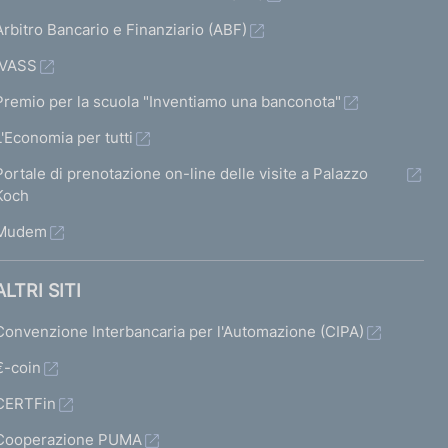
a
a
d
Arbitro Bancario e Finanziario (ABF)
a
s
s
o
s
IVASS
c
c
d
c
Premio per la scuola "Inventiamo una banconota"
h
h
i
h
L'Economia per tutti
e
e
s
e
Portale di prenotazione on-line delle visite a Palazzo
r
r
a
r
Koch
m
m
b
m
Mudem
a
a
i
a
t
t
l
t
ALTRI SITI
a
a
i
a
Convenzione Interbancaria per l'Automazione (CIPA)
7
8
t
s
€-coin
a
u
CERTFin
t
c
Cooperazione PUMA
o
c