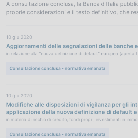
c
A consultazione conclusa, la Banca d'Italia pubbli
o
proprie considerazioni e il testo definitivo, che res
o
k
i
D
e
10 giu 2020
:
a
Aggiornamenti delle segnalazioni delle banche e de
t
in relazione alla "nuova definizione di default" europea (aperta 
a
P
Consultazione conclusa - normativa emanata
u
b
b
D
10 giu 2020
l
a
i
Modifiche alle disposizioni di vigilanza per gli in
t
c
applicazione della nuova definizione di default e
a
a
in materia di rischio di credito, fondi propri, investimenti in immo
P
z
u
i
Consultazione conclusa - normativa emanata