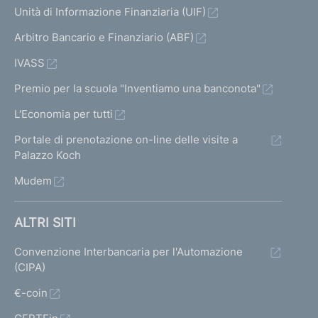
M
Unità di Informazione Finanziaria (UIF)
e
Arbitro Bancario e Finanziario (ABF)
c
h
IVASS
a
n
Premio per la scuola "Inventiamo una banconota"
i
L'Economia per tutti
s
m
Portale di prenotazione on-line delle visite a
Palazzo Koch
Mudem
B
a
n
ALTRI SITI
c
h
Convenzione Interbancaria per l'Automazione
e
(CIPA)
d
i
€-coin
g