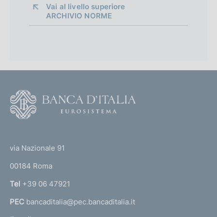
Vai al livello superiore 
ARCHIVIO NORME
E
n
t
r
a
F
t
o
a
o
i
(
t
n
t
f
e
via Nazionale 91
u
o
r
n
00184 Roma
r
z
n
Tel
+39 06 47921
i
a
o
PEC
bancaditalia@pec.bancaditalia.it
a
n
e