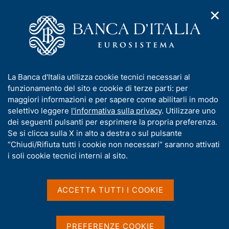
✕
H
A
o
C
p
m
e
r
e
r
i
p
c
Home
/
Compiti
/
m
a
a
Vigilanza sul sistema bancario e finanziario
/
Normativa
/
e
g
n
Archivio norme
/
I
La Banca d'Italia utilizza cookie tecnici necessari al
n
e
e
Disposizioni di vigilanza in materia di conformità (compliance)
n
funzionamento del sito e cookie di terze parti: per
u
l
d
f
maggiori informazioni e per sapere come abilitarli in modo
i
s
Disposizioni di vigilanza
o
selettivo leggere
l'informativa sulla privacy
. Utilizzare uno
n
i
r
dei seguenti pulsanti per esprimere la propria preferenza.
in materia di conformità
a
t
m
Se si clicca sulla X in alto a destra o sul pulsante
v
o
(compliance)
i
a
“Chiudi/Rifiuta tutti i cookie non necessari” saranno attivati
g
t
i soli cookie tecnici interni al sito.
a
i
z
v
i
a
o
ACCETTA TUTTI I COOKIE
Condividi
S
n
s
t
e
u
a
i
m
PREFERENZE COOKIE