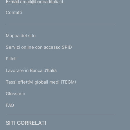
l
E-mail
email@bancaditalia.it
d
l
Contatti
e
'
l
h
S
o
i
L
Mappa del sito
m
n
I
g
e
Servizi online con accesso SPID
N
l
p
e
K
Filiali
a
S
U
g
u
Lavorare in Banca d'Italia
T
e
p
I
Tassi effettivi globali medi (TEGM)
e
)
L
r
Glossario
v
I
i
FAQ
s
o
r
SITI CORRELATI
y