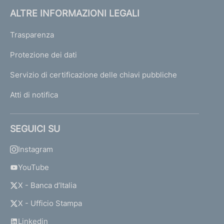
i
ALTRE INFORMAZIONI LEGALI
d
i
Trasparenza
Protezione dei dati
I
Servizio di certificazione delle chiavi pubbliche
l
b
Atti di notifica
i
l
a
SEGUICI SU
n
c
Instagram
i
o
YouTube
d
X - Banca d’Italia
e
g
X - Ufficio Stampa
l
i
Linkedin