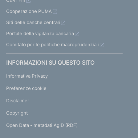
CERTFin
a
r
Cooperazione PUMA
a
n
Siti delle banche centrali
z
Portale della vigilanza bancaria
i
a
Comitato per le politiche macroprudenziali
c
o
INFORMAZIONI SU QUESTO SITO
l
l
Informativa Privacy
e
t
Preferenze cookie
t
i
Disclaimer
v
a
Copyright
d
e
Open Data - metadati AgID (RDF)
i
f