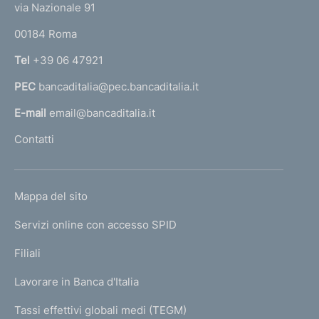
.
e
n
z
via Nazionale 91
:
o
n
2
o
e
r
i
:
n
6
00184 Roma
r
:
o
d
e
9
:
n
n
Tel
+39 06 47921
:
d
i
a
e
e
:
PEC
bancaditalia@pec.bancaditalia.it
:
a
m
l
:
l
7
E-mail
email@bancaditalia.it
e
m
l
Contatti
a
n
'
g
h
t
g
o
i
o
L
Mappa del sito
m
o
I
2
e
Servizi online con accesso SPID
N
0
p
0
K
Filiali
a
8
U
g
Lavorare in Banca d'Italia
T
e
I
Tassi effettivi globali medi (TEGM)
)
C