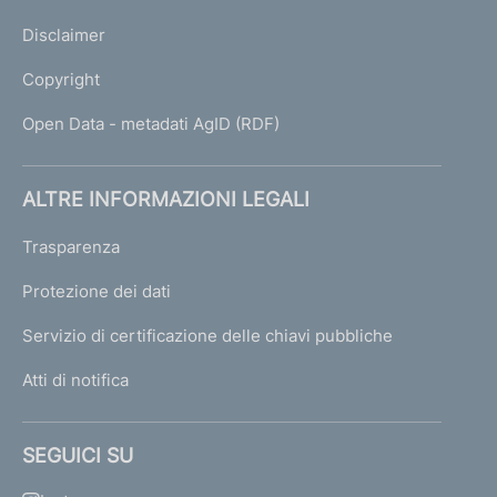
e
n
Disclaimer
.
2
Copyright
7
7
Open Data - metadati AgID (RDF)
d
e
l
ALTRE INFORMAZIONI LEGALI
2
0
Trasparenza
l
Protezione dei dati
u
g
Servizio di certificazione delle chiavi pubbliche
l
i
Atti di notifica
o
2
0
SEGUICI SU
1
0