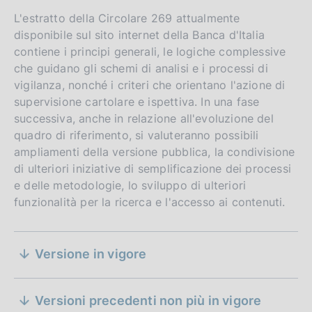
L'estratto della Circolare 269 attualmente
disponibile sul sito internet della Banca d'Italia
contiene i principi generali, le logiche complessive
che guidano gli schemi di analisi e i processi di
vigilanza, nonché i criteri che orientano l'azione di
supervisione cartolare e ispettiva. In una fase
successiva, anche in relazione all'evoluzione del
quadro di riferimento, si valuteranno possibili
ampliamenti della versione pubblica, la condivisione
di ulteriori iniziative di semplificazione dei processi
e delle metodologie, lo sviluppo di ulteriori
funzionalità per la ricerca e l'accesso ai contenuti.
D
04 aprile 2025
a
S
D
12 aprile 2024
t
Versione in vigore
a
e
a
D
17 febbraio 2023
D
t
05 maggio 2026
P
a
z
a
a
D
08 giugno 2022
u
Versioni precedenti non più in vigore
t
t
P
a