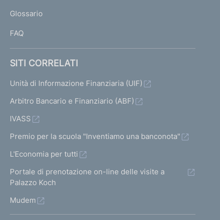
L
i
Glossario
I
r
c
FAQ
o
l
a
SITI CORRELATI
r
e
Unità di Informazione Finanziaria (UIF)
n
Arbitro Bancario e Finanziario (ABF)
.
2
IVASS
6
Premio per la scuola "Inventiamo una banconota"
2
d
L'Economia per tutti
e
l
Portale di prenotazione on-line delle visite a
2
Palazzo Koch
2
Mudem
d
i