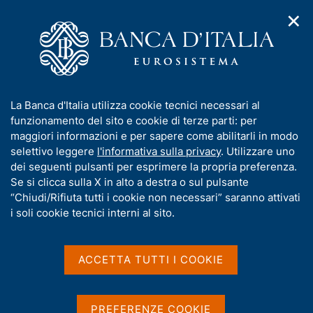
✕
H
A
o
C
p
m
e
r
e
r
i
p
c
Home
/
Compiti
/
m
a
a
Vigilanza sul sistema bancario e finanziario
/
Normativa
/
e
g
n
Archivio norme
/
Circolare n. 269 del 7 maggio 2008
I
La Banca d'Italia utilizza cookie tecnici necessari al
n
e
e
n
funzionamento del sito e cookie di terze parti: per
u
l
Circolare n. 269 del 7
d
f
maggiori informazioni e per sapere come abilitarli in modo
i
s
o
selettivo leggere
l'informativa sulla privacy
. Utilizzare uno
maggio 2008
n
i
r
dei seguenti pulsanti per esprimere la propria preferenza.
a
t
m
Se si clicca sulla X in alto a destra o sul pulsante
v
o
i
a
“Chiudi/Rifiuta tutti i cookie non necessari” saranno attivati
Guida per l'attività di vigilanza
g
t
i soli cookie tecnici interni al sito.
a
i
z
v
i
Condividi
a
o
ACCETTA TUTTI I COOKIE
S
n
s
t
e
a
u
m
i
PREFERENZE COOKIE