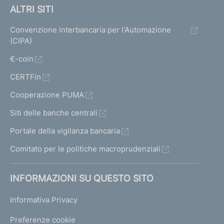
c
ALTRI SITI
e
m
Convenzione Interbancaria per l'Automazione
b
(CIPA)
r
e
€-coin
2
CERTFin
0
0
Cooperazione PUMA
5
Siti delle banche centrali
Portale della vigilanza bancaria
C
i
Comitato per le politiche macroprudenziali
r
c
INFORMAZIONI SU QUESTO SITO
o
l
Informativa Privacy
a
r
Preferenze cookie