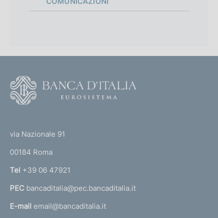
COMUNICAZIONI
F
o
o
(
t
t
e
via Nazionale 91
o
r
00184 Roma
r
n
Tel
+39 06 47921
a
PEC
bancaditalia@pec.bancaditalia.it
a
l
E-mail
email@bancaditalia.it
l