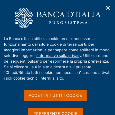
✕
H
A
o
C
p
m
e
r
e
r
i
p
c
Home
/
Compiti
/
Risoluzione e gestione delle crisi
/
m
a
a
Comunicazioni
/
e
g
n
Banca di Credito Cooperativo "Sen. Pietro Grammatico" di
I
La Banca d'Italia utilizza cookie tecnici necessari al
n
e
e
Paceco S.C. in L.C.A.
n
funzionamento del sito e cookie di terze parti: per
u
l
d
f
maggiori informazioni e per sapere come abilitarli in modo
i
s
Banca di Credito
o
selettivo leggere
l'informativa sulla privacy
. Utilizzare uno
n
i
r
dei seguenti pulsanti per esprimere la propria preferenza.
Cooperativo "Sen. Pietro
a
t
m
Se si clicca sulla X in alto a destra o sul pulsante
v
o
Grammatico" di Paceco
i
a
“Chiudi/Rifiuta tutti i cookie non necessari” saranno attivati
g
t
i soli cookie tecnici interni al sito.
S.C. in L.C.A.
a
i
z
v
i
a
o
ACCETTA TUTTI I COOKIE
n
s
e
Condividi
u
S
t
i
PREFERENZE COOKIE