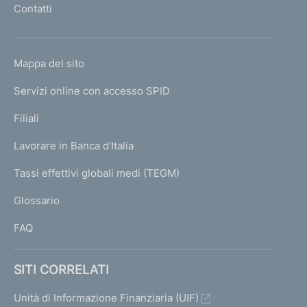
Contatti
'
h
o
L
Mappa del sito
m
I
e
Servizi online con accesso SPID
N
p
K
Filiali
a
U
g
Lavorare in Banca d'Italia
T
e
I
Tassi effettivi globali medi (TEGM)
)
L
Glossario
I
FAQ
SITI CORRELATI
Unità di Informazione Finanziaria (UIF)