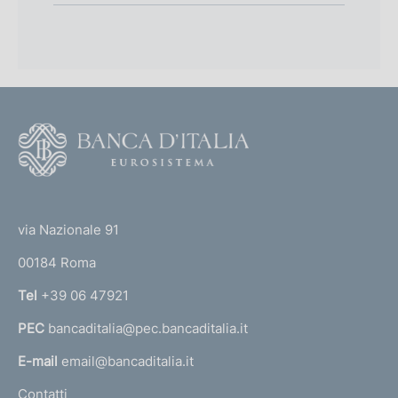
o
:
n
d
i
F
m
o
e
o
(
n
t
t
e
t
via Nazionale 91
o
r
o
00184 Roma
r
n
Tel
+39 06 47921
a
PEC
bancaditalia@pec.bancaditalia.it
a
l
E-mail
email@bancaditalia.it
l
Contatti