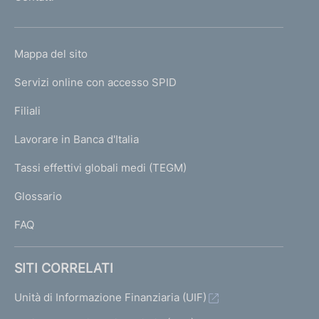
'
h
o
L
Mappa del sito
m
I
e
Servizi online con accesso SPID
N
p
K
Filiali
a
U
g
Lavorare in Banca d'Italia
T
e
I
Tassi effettivi globali medi (TEGM)
)
L
Glossario
I
FAQ
SITI CORRELATI
Unità di Informazione Finanziaria (UIF)