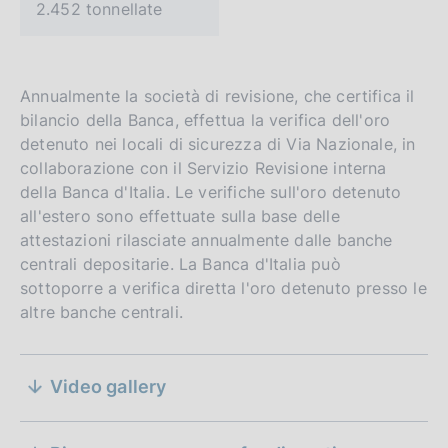
2.452 tonnellate
Annualmente la società di revisione, che certifica il
bilancio della Banca, effettua la verifica dell'oro
detenuto nei locali di sicurezza di Via Nazionale, in
collaborazione con il Servizio Revisione interna
della Banca d'Italia. Le verifiche sull'oro detenuto
all'estero sono effettuate sulla base delle
attestazioni rilasciate annualmente dalle banche
centrali depositarie. La Banca d'Italia può
sottoporre a verifica diretta l'oro detenuto presso le
altre banche centrali.
S
Video gallery
e
LA7 - Artedì - Puntata del 1° maggio 2017 -
Conduce Giovanni Floris
z