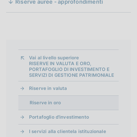
Riserve auree - approfondimenti
i
D
31 dicembre 2000
a
di Sergio Cardarelli e Renata Martano
o
t
n
a
P
e
u
d
b
Vai al livello superiore 
b
i
RISERVE IN VALUTA E ORO,
l
PORTAFOGLIO DI INVESTIMENTO E
a
i
SERVIZI DI GESTIONE PATRIMONIALE
c
p
Riserve in valuta
a
p
z
Riserve in oro
i
r
o
o
Portafoglio d'investimento
n
e
f
I servizi alla clientela istituzionale
: