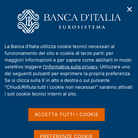
✕
H
A
o
C
p
m
e
r
e
r
i
p
c
Home
/
Compiti
/
m
a
a
Riserve in valuta e oro, portafoglio di investimento e servizi di
/
e
g
n
gestione patrimoniale
I
La Banca d'Italia utilizza cookie tecnici necessari al
n
e
e
Riserve in oro
n
funzionamento del sito e cookie di terze parti: per
u
l
d
f
maggiori informazioni e per sapere come abilitarli in modo
i
s
Riserve in oro
o
selettivo leggere
l'informativa sulla privacy
. Utilizzare uno
n
i
r
dei seguenti pulsanti per esprimere la propria preferenza.
a
t
m
Se si clicca sulla X in alto a destra o sul pulsante
v
o
i
a
“Chiudi/Rifiuta tutti i cookie non necessari” saranno attivati
g
t
i soli cookie tecnici interni al sito.
Condividi
S
a
i
t
z
v
a
i
a
o
ACCETTA TUTTI I COOKIE
m
n
s
p
e
a
u
IN QUESTA PAGINA
l
i
PREFERENZE COOKIE