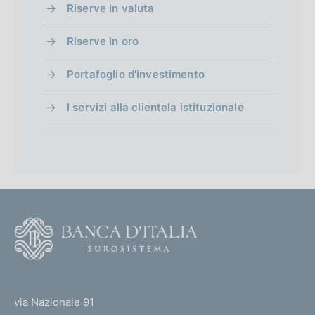
Riserve in valuta
Riserve in oro
Portafoglio d'investimento
I servizi alla clientela istituzionale
F
o
o
(
t
t
e
via Nazionale 91
o