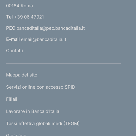
r
00184 Roma
r
n
Tel
+39 06 47921
a
PEC
bancaditalia@pec.bancaditalia.it
a
l
E-mail
email@bancaditalia.it
l
Contatti
'
h
o
L
Mappa del sito
m
I
e
Servizi online con accesso SPID
N
p
K
Filiali
a
U
g
Lavorare in Banca d'Italia
T
e
I
Tassi effettivi globali medi (TEGM)
)
L
Glossario