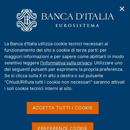
✕
H
A
o
C
p
m
e
r
e
r
i
p
c
Home
/
Compiti
/
m
a
a
Riserve in valuta e oro, portafoglio di investimento e servizi di
/
e
g
n
gestione patrimoniale
I
La Banca d'Italia utilizza cookie tecnici necessari al
n
e
e
Motivazioni alla base della detenzione di oro
n
funzionamento del sito e cookie di terze parti: per
u
l
d
f
maggiori informazioni e per sapere come abilitarli in modo
i
s
Motivazioni alla base
o
selettivo leggere
l'informativa sulla privacy
. Utilizzare uno
n
i
r
dei seguenti pulsanti per esprimere la propria preferenza.
della detenzione di oro
a
t
m
Se si clicca sulla X in alto a destra o sul pulsante
v
o
i
a
“Chiudi/Rifiuta tutti i cookie non necessari” saranno attivati
g
t
i soli cookie tecnici interni al sito.
a
i
z
Condividi
S
v
i
t
a
o
ACCETTA TUTTI I COOKIE
a
n
s
m
e
u
p
i
PREFERENZE COOKIE
a