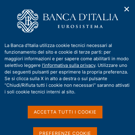
✕
H
A
o
C
p
m
e
r
e
r
i
p
c
Home
/
Compiti
/
m
a
a
Attuazione della politica monetaria ed Emergency Liquidity
/
e
g
n
Assistance
I
La Banca d'Italia utilizza cookie tecnici necessari al
n
e
e
Programmi di acquisto di titoli pubblici e privati
/
n
funzionamento del sito e cookie di terze parti: per
u
l
dell'Eurosistema e prestito titoli
d
f
maggiori informazioni e per sapere come abilitarli in modo
i
s
Asset Purchase Programme (APP)
o
selettivo leggere
l'informativa sulla privacy
. Utilizzare uno
n
i
r
dei seguenti pulsanti per esprimere la propria preferenza.
a
t
Asset Purchase
m
Se si clicca sulla X in alto a destra o sul pulsante
v
o
i
a
“Chiudi/Rifiuta tutti i cookie non necessari” saranno attivati
Programme (APP)
g
t
i soli cookie tecnici interni al sito.
a
i
z
v
i
a
o
ACCETTA TUTTI I COOKIE
Condividi
S
n
s
t
e
u
a
i
PREFERENZE COOKIE
m