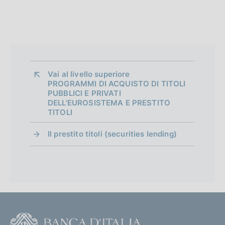
o
f
o
n
Vai al livello superiore 
d
PROGRAMMI DI ACQUISTO DI TITOLI
i
PUBBLICI E PRIVATI
DELL'EUROSISTEMA E PRESTITO
m
TITOLI
e
Il prestito titoli (securities lending)
n
t
o
F