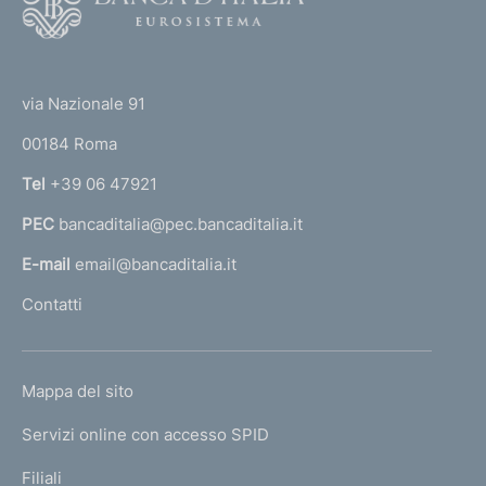
o
o
(
t
t
e
via Nazionale 91
o
r
00184 Roma
r
n
Tel
+39 06 47921
a
PEC
bancaditalia@pec.bancaditalia.it
a
l
E-mail
email@bancaditalia.it
l
Contatti
'
h
o
L
Mappa del sito
m
I
e
Servizi online con accesso SPID
N
p
K
Filiali
a