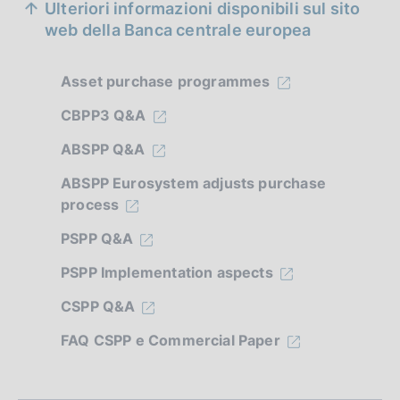
Ulteriori informazioni disponibili sul sito
e
web della Banca centrale europea
z
Asset purchase programmes
i
CBPP3 Q&A
o
n
ABSPP Q&A
e
ABSPP Eurosystem adjusts purchase
process
d
PSPP Q&A
i
PSPP Implementation aspects
a
CSPP Q&A
p
FAQ CSPP e Commercial Paper
p
r