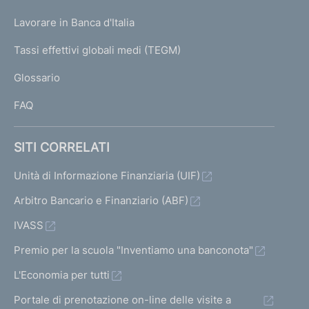
U
g
Lavorare in Banca d'Italia
T
e
I
Tassi effettivi globali medi (TEGM)
)
L
Glossario
I
FAQ
SITI CORRELATI
Unità di Informazione Finanziaria (UIF)
Arbitro Bancario e Finanziario (ABF)
IVASS
Premio per la scuola "Inventiamo una banconota"
L'Economia per tutti
Portale di prenotazione on-line delle visite a