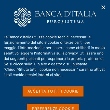
✕
H
A
o
C
p
m
e
r
e
r
i
p
c
Home
/
Compiti
/
m
a
a
Attuazione della politica monetaria ed Emergency Liquidity
/
e
g
n
Assistance
I
La Banca d'Italia utilizza cookie tecnici necessari al
n
e
e
Operazioni di mercato aperto
/
n
funzionamento del sito e cookie di terze parti: per
u
l
Operazioni di rifinanziamento non convenzionali
d
f
maggiori informazioni e per sapere come abilitarli in modo
i
s
o
selettivo leggere
l'informativa sulla privacy
. Utilizzare uno
n
i
Operazioni di
r
dei seguenti pulsanti per esprimere la propria preferenza.
a
t
m
Se si clicca sulla X in alto a destra o sul pulsante
v
rifinanziamento non
o
i
a
“Chiudi/Rifiuta tutti i cookie non necessari” saranno attivati
convenzionali
g
t
i soli cookie tecnici interni al sito.
a
i
z
v
i
a
o
ACCETTA TUTTI I COOKIE
n
s
Condividi
S
e
u
t
i
a
PREFERENZE COOKIE