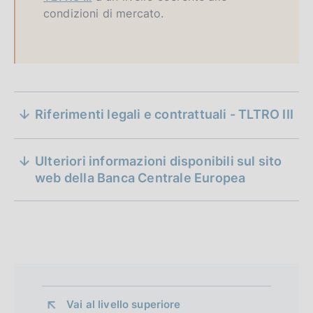
condizioni di mercato.
S
Riferimenti legali e contrattuali - TLTRO III
e
su una terza serie di operazioni mirate di
z
rifinanziamento a più lungo termine
Ulteriori informazioni disponibili sul sito
(BCE/2019/21)
i
web della Banca Centrale Europea
D
11 maggio 2021
o
a
n
t
a
e
P
d
u
b
i
Vai al livello superiore 
b