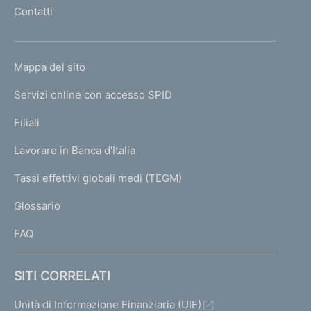
n
l
Contatti
'
t
h
o
o
L
Mappa del sito
m
I
e
Servizi online con accesso SPID
N
p
K
Filiali
a
U
g
Lavorare in Banca d'Italia
T
e
I
Tassi effettivi globali medi (TEGM)
)
L
Glossario
I
FAQ
SITI CORRELATI
Unità di Informazione Finanziaria (UIF)