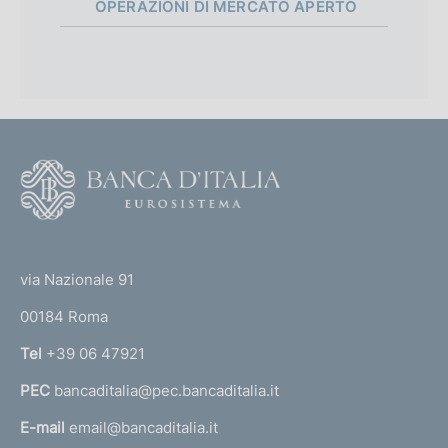
OPERAZIONI DI MERCATO APERTO
a
l
i
p
c
p
a
z
r
i
o
o
F
n
o
f
e
o
o
:
(
t
:
t
n
e
via Nazionale 91
o
r
d
00184 Roma
r
i
n
Tel
+39 06 47921
a
m
PEC
bancaditalia@pec.bancaditalia.it
a
e
l
E-mail
email@bancaditalia.it