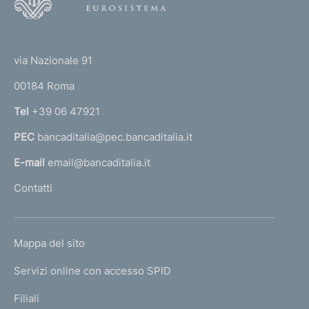
o
o
(
t
t
e
via Nazionale 91
o
r
00184 Roma
r
n
Tel
+39 06 47921
a
PEC
bancaditalia@pec.bancaditalia.it
a
l
E-mail
email@bancaditalia.it
l
Contatti
'
h
o
L
Mappa del sito
m
I
e
Servizi online con accesso SPID
N
p
K
Filiali
a