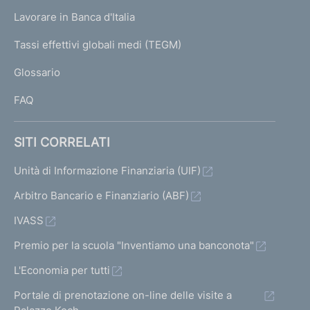
U
g
Lavorare in Banca d'Italia
T
e
I
Tassi effettivi globali medi (TEGM)
)
L
Glossario
I
FAQ
SITI CORRELATI
Unità di Informazione Finanziaria (UIF)
Arbitro Bancario e Finanziario (ABF)
IVASS
Premio per la scuola "Inventiamo una banconota"
L'Economia per tutti
Portale di prenotazione on-line delle visite a