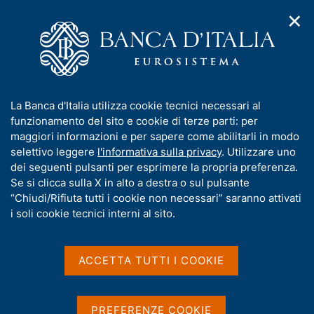
✕
H
A
o
C
p
m
e
r
e
r
i
p
c
Home
/
Compiti
/
m
a
a
Attuazione della politica monetaria ed Emergency Liquidity
/
e
g
n
Assistance
I
La Banca d'Italia utilizza cookie tecnici necessari al
n
e
e
Operazione di finanziamento in valuta n. 0137 del 2022
n
funzionamento del sito e cookie di terze parti: per
u
l
d
f
maggiori informazioni e per sapere come abilitarli in modo
i
s
Operazione di
o
selettivo leggere
l'informativa sulla privacy
. Utilizzare uno
n
i
r
dei seguenti pulsanti per esprimere la propria preferenza.
finanziamento in valuta
a
t
m
Se si clicca sulla X in alto a destra o sul pulsante
v
o
n. 0137 del 2022
i
a
“Chiudi/Rifiuta tutti i cookie non necessari” saranno attivati
g
t
i soli cookie tecnici interni al sito.
a
i
z
v
i
a
o
ACCETTA TUTTI I COOKIE
Condividi
S
n
s
t
e
u
a
i
m
PREFERENZE COOKIE