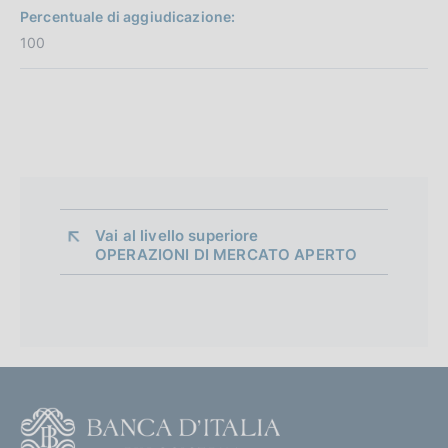
Percentuale di aggiudicazione:
100
Vai al livello superiore 
OPERAZIONI DI MERCATO APERTO
F
o