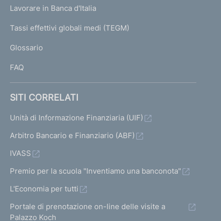
U
g
Lavorare in Banca d'Italia
T
e
I
Tassi effettivi globali medi (TEGM)
)
L
Glossario
I
FAQ
SITI CORRELATI
Unità di Informazione Finanziaria (UIF)
Arbitro Bancario e Finanziario (ABF)
IVASS
Premio per la scuola "Inventiamo una banconota"
L'Economia per tutti
Portale di prenotazione on-line delle visite a
Palazzo Koch