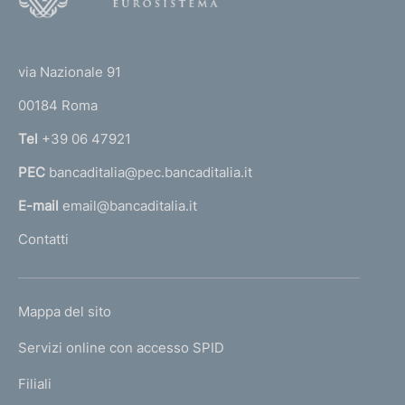
o
(
t
t
e
via Nazionale 91
o
r
00184 Roma
r
n
Tel
+39 06 47921
a
PEC
bancaditalia@pec.bancaditalia.it
a
l
E-mail
email@bancaditalia.it
l
Contatti
'
h
o
L
Mappa del sito
m
I
e
Servizi online con accesso SPID
N
p
K
Filiali
a