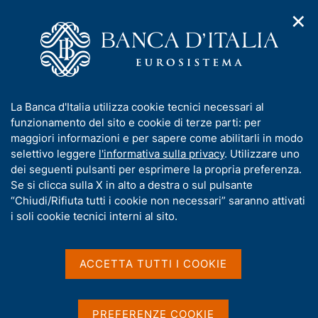
✕
H
A
o
C
p
m
e
r
e
r
i
p
c
Home
/
Compiti
/
m
a
a
Attuazione della politica monetaria ed Emergency Liquidity
/
e
g
n
Assistance
I
La Banca d'Italia utilizza cookie tecnici necessari al
n
e
e
Operazione di rifinanziamento principale n. 0048 del 2022
n
funzionamento del sito e cookie di terze parti: per
u
l
d
f
maggiori informazioni e per sapere come abilitarli in modo
i
s
Operazione di
o
selettivo leggere
l'informativa sulla privacy
. Utilizzare uno
n
i
r
dei seguenti pulsanti per esprimere la propria preferenza.
rifinanziamento
a
t
m
Se si clicca sulla X in alto a destra o sul pulsante
v
o
principale n. 0048 del
i
a
“Chiudi/Rifiuta tutti i cookie non necessari” saranno attivati
g
t
i soli cookie tecnici interni al sito.
2022
a
i
z
v
i
a
o
ACCETTA TUTTI I COOKIE
n
s
e
Condividi
u
S
t
i
PREFERENZE COOKIE