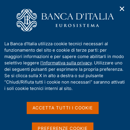
✕
H
A
o
C
p
m
e
r
e
r
i
p
c
Home
/
Compiti
/
m
a
a
Attuazione della politica monetaria ed Emergency Liquidity
/
e
g
n
Assistance
I
La Banca d'Italia utilizza cookie tecnici necessari al
n
e
e
Operazione di rifinanziamento a più lungo termine n. 0017 del
n
funzionamento del sito e cookie di terze parti: per
u
l
2022
d
f
maggiori informazioni e per sapere come abilitarli in modo
i
s
o
selettivo leggere
l'informativa sulla privacy
. Utilizzare uno
n
i
Operazione di
r
dei seguenti pulsanti per esprimere la propria preferenza.
a
t
m
Se si clicca sulla X in alto a destra o sul pulsante
v
rifinanziamento a più
o
i
a
“Chiudi/Rifiuta tutti i cookie non necessari” saranno attivati
lungo termine n. 0017 del
g
t
i soli cookie tecnici interni al sito.
a
i
2022
z
v
i
a
o
ACCETTA TUTTI I COOKIE
n
s
e
u
Condividi
S
i
PREFERENZE COOKIE