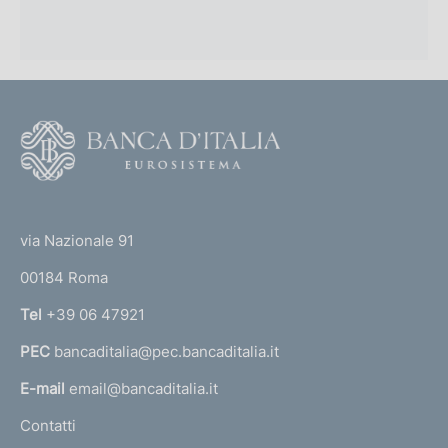
F
o
o
(
t
t
e
via Nazionale 91
o
r
00184 Roma
r
n
Tel
+39 06 47921
a
PEC
bancaditalia@pec.bancaditalia.it
a
l
E-mail
email@bancaditalia.it
l
Contatti
'