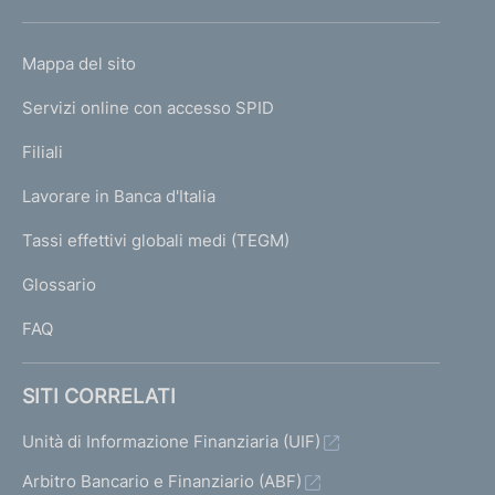
h
o
L
Mappa del sito
m
I
e
Servizi online con accesso SPID
N
p
K
Filiali
a
U
g
Lavorare in Banca d'Italia
T
e
I
Tassi effettivi globali medi (TEGM)
)
L
Glossario
I
FAQ
SITI CORRELATI
Unità di Informazione Finanziaria (UIF)
Arbitro Bancario e Finanziario (ABF)