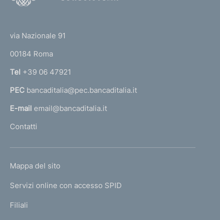
o
(
t
t
e
via Nazionale 91
o
r
00184 Roma
r
n
Tel
+39 06 47921
a
PEC
bancaditalia@pec.bancaditalia.it
a
l
E-mail
email@bancaditalia.it
l
Contatti
'
h
o
L
Mappa del sito
m
I
e
Servizi online con accesso SPID
N
p
K
Filiali
a
U