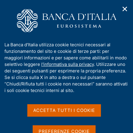
✕
H
A
o
C
p
m
e
r
e
r
i
p
c
Home
/
Compiti
/
m
a
a
Attuazione della politica monetaria ed Emergency Liquidity
/
e
g
n
Assistance
I
La Banca d'Italia utilizza cookie tecnici necessari al
n
e
e
Operazione di finanziamento in valuta n. 0185 del 2020
n
funzionamento del sito e cookie di terze parti: per
u
l
d
f
maggiori informazioni e per sapere come abilitarli in modo
i
s
Operazione di
o
selettivo leggere
l'informativa sulla privacy
. Utilizzare uno
n
i
r
dei seguenti pulsanti per esprimere la propria preferenza.
finanziamento in valuta
a
t
m
Se si clicca sulla X in alto a destra o sul pulsante
v
o
n. 0185 del 2020
i
a
“Chiudi/Rifiuta tutti i cookie non necessari” saranno attivati
g
t
i soli cookie tecnici interni al sito.
a
i
z
v
i
a
o
ACCETTA TUTTI I COOKIE
Condividi
S
n
s
t
e
u
a
i
m
PREFERENZE COOKIE