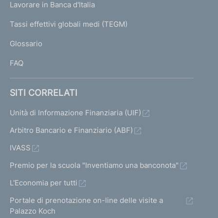
g
Lavorare in Banca d'Italia
T
e
I
Tassi effettivi globali medi (TEGM)
)
L
Glossario
I
FAQ
SITI CORRELATI
Unità di Informazione Finanziaria (UIF)
Arbitro Bancario e Finanziario (ABF)
IVASS
Premio per la scuola "Inventiamo una banconota"
L'Economia per tutti
Portale di prenotazione on-line delle visite a
Palazzo Koch