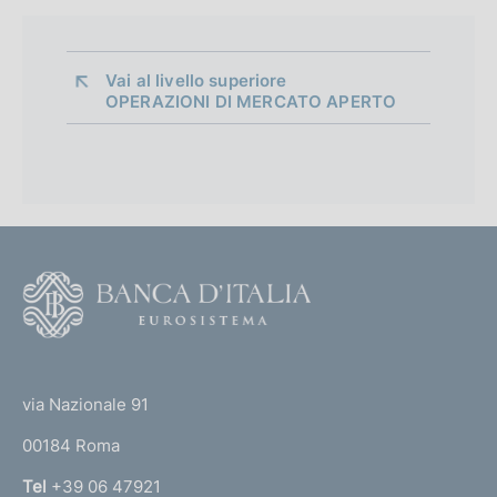
Vai al livello superiore 
OPERAZIONI DI MERCATO APERTO
F
o
o
(
t
t
e
via Nazionale 91
o
r
00184 Roma
r
n
Tel
+39 06 47921