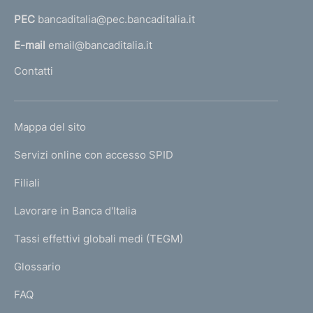
a
PEC
bancaditalia@pec.bancaditalia.it
a
l
E-mail
email@bancaditalia.it
l
Contatti
'
h
o
L
Mappa del sito
m
I
e
Servizi online con accesso SPID
N
p
K
Filiali
a
U
g
Lavorare in Banca d'Italia
T
e
I
Tassi effettivi globali medi (TEGM)
)
L
Glossario
I
FAQ