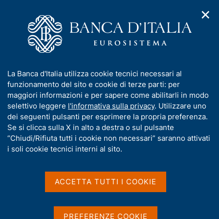
✕
H
A
o
C
p
m
e
r
e
r
i
p
c
Home
/
Compiti
/
m
a
a
Attuazione della politica monetaria ed Emergency Liquidity
/
e
g
n
Assistance
I
La Banca d'Italia utilizza cookie tecnici necessari al
n
e
e
Operazione di finanziamento in valuta n. 0171 del 2020
n
funzionamento del sito e cookie di terze parti: per
u
l
d
f
maggiori informazioni e per sapere come abilitarli in modo
i
s
Operazione di
o
selettivo leggere
l'informativa sulla privacy
. Utilizzare uno
n
i
r
dei seguenti pulsanti per esprimere la propria preferenza.
finanziamento in valuta
a
t
m
Se si clicca sulla X in alto a destra o sul pulsante
v
o
n. 0171 del 2020
i
a
“Chiudi/Rifiuta tutti i cookie non necessari” saranno attivati
g
t
i soli cookie tecnici interni al sito.
a
i
z
v
i
a
o
ACCETTA TUTTI I COOKIE
Condividi
S
n
s
t
e
u
a
i
m
PREFERENZE COOKIE