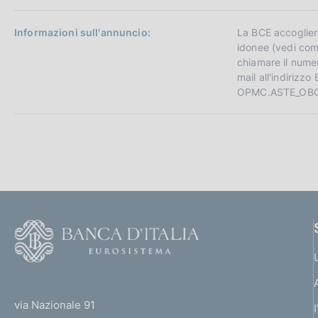
Informazioni sull'annuncio:
La BCE accoglierà 
idonee (vedi com
chiamare il nume
mail all'indiriz
OPMC.ASTE_OBC
F
o
o
(
t
t
e
via Nazionale 91
o