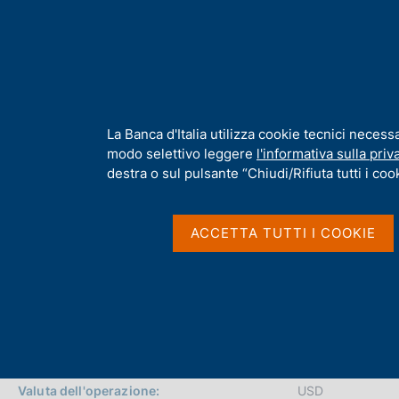
H
Chi s
o
m
e
p
Home
/
Compiti
/
Attuazione della politica monetaria ed Emergenc
a
g
I
La Banca d'Italia utilizza cookie tecnici necess
Operazione di finanzi
e
n
modo selettivo leggere
l'informativa sulla priv
f
destra o sul pulsante “Chiudi/Rifiuta tutti i cook
o
del 2020
r
m
ACCETTA TUTTI I COOKIE
a
t
i
v
a
s
u
i
Valuta dell'operazione:
USD