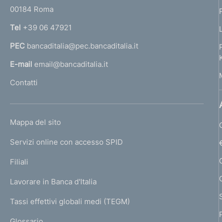
r
00184 Roma
r
n
Tel
+39 06 47921
a
PEC
bancaditalia@pec.bancaditalia.it
a
l
E-mail
email@bancaditalia.it
l
Contatti
'
h
o
L
Mappa del sito
m
I
e
Servizi online con accesso SPID
N
p
K
Filiali
a
U
g
Lavorare in Banca d'Italia
T
e
I
Tassi effettivi globali medi (TEGM)
)
L
Glossario