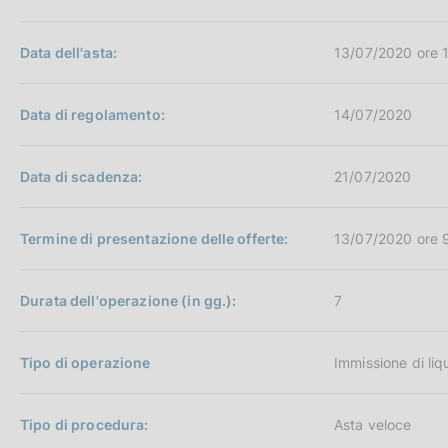
c
o
Data dell'asta:
o
13/07/2020 ore 
k
i
Data di regolamento:
14/07/2020
e
:
Data di scadenza:
21/07/2020
Termine di presentazione delle offerte:
13/07/2020 ore 
Durata dell'operazione (in gg.):
7
Tipo di operazione
Immissione di liq
Tipo di procedura:
Asta veloce