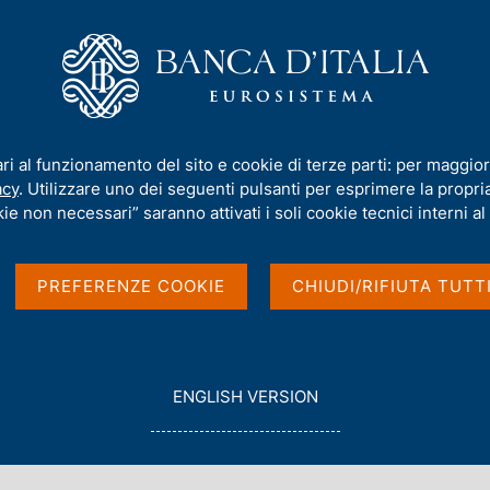
iamo
Compiti
Servizi al cittadino
Pubbli
y Liquidity Assistance
/
Operazione di finanziamento in valuta n. 0156
ari al funzionamento del sito e cookie di terze parti: per maggior
amento in valuta n. 01
acy
. Utilizzare uno dei seguenti pulsanti per esprimere la propria 
ie non necessari” saranno attivati i soli cookie tecnici interni al 
PREFERENZE COOKIE
CHIUDI/RIFIUTA TUTT
G
ENGLISH VERSION
O
T
O