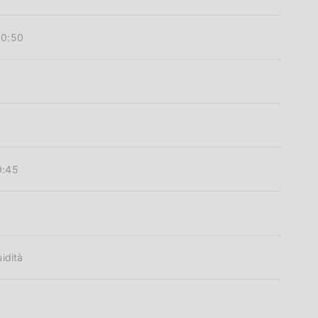
10:50
9:45
uidità