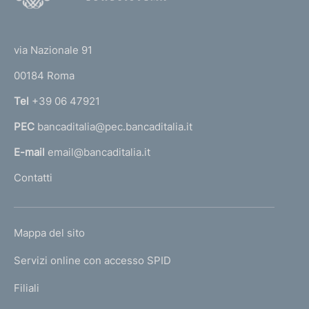
o
(
t
t
e
via Nazionale 91
o
r
00184 Roma
r
n
Tel
+39 06 47921
a
PEC
bancaditalia@pec.bancaditalia.it
a
l
E-mail
email@bancaditalia.it
l
Contatti
'
h
o
L
Mappa del sito
m
I
e
Servizi online con accesso SPID
N
p
K
Filiali
a
U