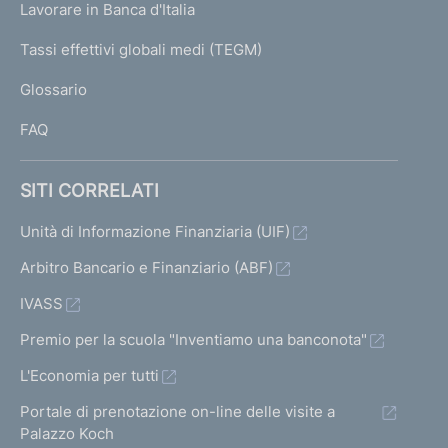
g
Lavorare in Banca d'Italia
T
e
I
Tassi effettivi globali medi (TEGM)
)
L
Glossario
I
FAQ
SITI CORRELATI
Unità di Informazione Finanziaria (UIF)
Arbitro Bancario e Finanziario (ABF)
IVASS
Premio per la scuola "Inventiamo una banconota"
L'Economia per tutti
Portale di prenotazione on-line delle visite a
Palazzo Koch