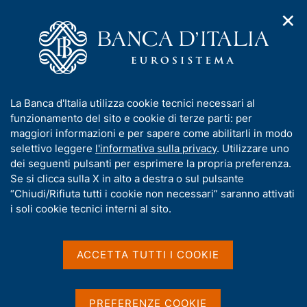
✕
H
A
o
C
p
m
e
r
e
r
i
p
c
Home
/
Compiti
/
m
a
a
Attuazione della politica monetaria ed Emergency Liquidity
/
e
g
n
Assistance
I
La Banca d'Italia utilizza cookie tecnici necessari al
n
e
e
Operazione di finanziamento in valuta n. 0084 del 2020
n
funzionamento del sito e cookie di terze parti: per
u
l
d
f
maggiori informazioni e per sapere come abilitarli in modo
i
s
Operazione di
o
selettivo leggere
l'informativa sulla privacy
. Utilizzare uno
n
i
r
dei seguenti pulsanti per esprimere la propria preferenza.
finanziamento in valuta
a
t
m
Se si clicca sulla X in alto a destra o sul pulsante
v
o
n. 0084 del 2020
i
a
“Chiudi/Rifiuta tutti i cookie non necessari” saranno attivati
g
t
i soli cookie tecnici interni al sito.
a
i
z
v
i
a
o
ACCETTA TUTTI I COOKIE
Condividi
S
n
s
t
e
u
a
i
m
PREFERENZE COOKIE