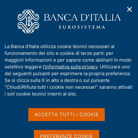
✕
H
A
o
C
p
m
e
r
e
r
i
p
c
Home
/
Compiti
/
m
a
a
Attuazione della politica monetaria ed Emergency Liquidity
/
e
g
n
Assistance
I
La Banca d'Italia utilizza cookie tecnici necessari al
n
e
e
Operazione di finanziamento in valuta n. 0074 del 2020
n
funzionamento del sito e cookie di terze parti: per
u
l
d
f
maggiori informazioni e per sapere come abilitarli in modo
i
s
Operazione di
o
selettivo leggere
l'informativa sulla privacy
. Utilizzare uno
n
i
r
dei seguenti pulsanti per esprimere la propria preferenza.
finanziamento in valuta
a
t
m
Se si clicca sulla X in alto a destra o sul pulsante
v
o
n. 0074 del 2020
i
a
“Chiudi/Rifiuta tutti i cookie non necessari” saranno attivati
g
t
i soli cookie tecnici interni al sito.
a
i
z
v
i
a
o
ACCETTA TUTTI I COOKIE
Condividi
S
n
s
t
e
u
a
i
m
PREFERENZE COOKIE