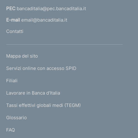
a
PEC
bancaditalia@pec.bancaditalia.it
a
l
E-mail
email@bancaditalia.it
l
Contatti
'
h
o
L
Mappa del sito
m
I
e
Servizi online con accesso SPID
N
p
K
Filiali
a
U
g
Lavorare in Banca d'Italia
T
e
I
Tassi effettivi globali medi (TEGM)
)
L
Glossario
I
FAQ