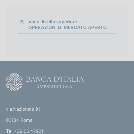
Vai al livello superiore 
OPERAZIONI DI MERCATO APERTO
F
o
o
(
t
t
e
via Nazionale 91
o
r
00184 Roma
r
n
Tel
+39 06 47921