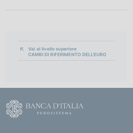
Vai al livello superiore 
CAMBI DI RIFERIMENTO DELL'EURO
F
o
o
(
t
t