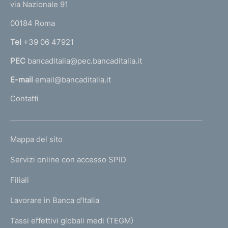
e
via Nazionale 91
o
r
00184 Roma
r
n
Tel
+39 06 47921
a
PEC
bancaditalia@pec.bancaditalia.it
a
l
E-mail
email@bancaditalia.it
l
Contatti
'
h
o
L
Mappa del sito
m
I
e
Servizi online con accesso SPID
N
p
K
Filiali
a
U
g
Lavorare in Banca d'Italia
T
e
I
Tassi effettivi globali medi (TEGM)
)