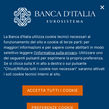
✕
H
A
o
C
p
m
e
r
e
r
i
p
c
Home
/
Compiti
/
Attività sul mercato dei cambi
/
m
a
a
Cambi di riferimento del 2 luglio 2026
e
g
n
I
La Banca d'Italia utilizza cookie tecnici necessari al
n
e
e
n
funzionamento del sito e cookie di terze parti: per
u
l
d
Cambi di riferimento del 2
f
maggiori informazioni e per sapere come abilitarli in modo
i
s
o
selettivo leggere
l'informativa sulla privacy
. Utilizzare uno
luglio 2026
n
i
r
dei seguenti pulsanti per esprimere la propria preferenza.
a
t
m
Se si clicca sulla X in alto a destra o sul pulsante
v
o
i
a
“Chiudi/Rifiuta tutti i cookie non necessari” saranno attivati
g
t
i soli cookie tecnici interni al sito.
Condividi
a
S
i
z
t
v
i
a
a
o
ACCETTA TUTTI I COOKIE
m
n
s
p
Cambi di riferimento delle ore 14,10 del giorno
e
u
a
02/07/2026
i
l
PREFERENZE COOKIE