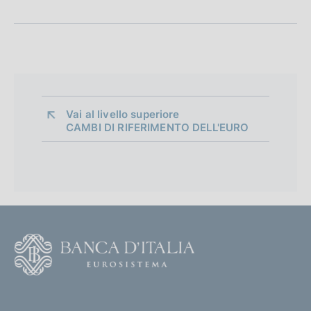
Vai al livello superiore 
CAMBI DI RIFERIMENTO DELL'EURO
F
o
o
(
t
t