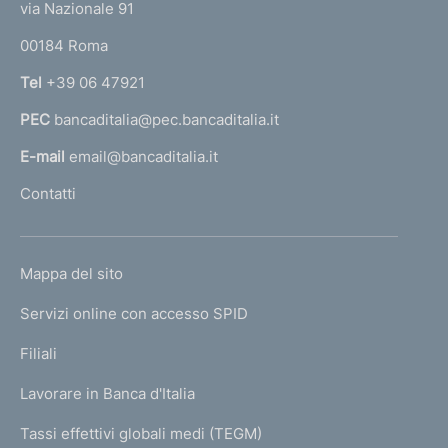
e
via Nazionale 91
o
r
00184 Roma
r
n
Tel
+39 06 47921
a
PEC
bancaditalia@pec.bancaditalia.it
a
l
E-mail
email@bancaditalia.it
l
Contatti
'
h
o
L
Mappa del sito
m
I
e
Servizi online con accesso SPID
N
p
K
Filiali
a
U
g
Lavorare in Banca d'Italia
T
e
I
Tassi effettivi globali medi (TEGM)
)