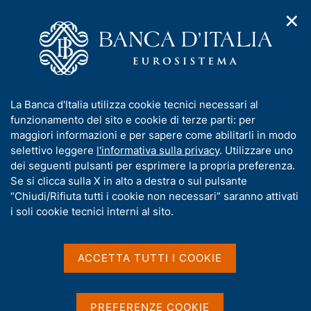
✕
H
A
o
C
p
m
e
r
e
r
i
p
c
Home
/
Compiti
/
Attività sul mercato dei cambi
/
m
a
a
Cambi di riferimento del 8 giugno 2026
e
g
n
I
La Banca d'Italia utilizza cookie tecnici necessari al
n
e
e
n
funzionamento del sito e cookie di terze parti: per
u
l
d
Cambi di riferimento del 8
f
maggiori informazioni e per sapere come abilitarli in modo
i
s
o
selettivo leggere
l'informativa sulla privacy
. Utilizzare uno
giugno 2026
n
i
r
dei seguenti pulsanti per esprimere la propria preferenza.
a
t
m
Se si clicca sulla X in alto a destra o sul pulsante
v
o
i
a
“Chiudi/Rifiuta tutti i cookie non necessari” saranno attivati
g
t
i soli cookie tecnici interni al sito.
Condividi
a
S
i
z
t
v
i
a
a
o
ACCETTA TUTTI I COOKIE
m
n
s
p
Cambi di riferimento delle ore 14,10 del giorno
e
u
a
08/06/2026
i
l
PREFERENZE COOKIE