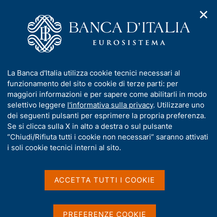
✕
H
A
o
C
p
m
e
r
e
r
i
p
c
Home
/
Compiti
/
Attività sul mercato dei cambi
/
m
a
a
Cambi di riferimento del 5 giugno 2026
e
g
n
I
La Banca d'Italia utilizza cookie tecnici necessari al
n
e
e
n
funzionamento del sito e cookie di terze parti: per
u
l
d
Cambi di riferimento del 5
f
maggiori informazioni e per sapere come abilitarli in modo
i
s
o
selettivo leggere
l'informativa sulla privacy
. Utilizzare uno
giugno 2026
n
i
r
dei seguenti pulsanti per esprimere la propria preferenza.
a
t
m
Se si clicca sulla X in alto a destra o sul pulsante
v
o
i
a
“Chiudi/Rifiuta tutti i cookie non necessari” saranno attivati
g
t
i soli cookie tecnici interni al sito.
Condividi
a
S
i
z
t
v
i
a
a
o
ACCETTA TUTTI I COOKIE
m
n
s
p
Cambi di riferimento delle ore 14,10 del giorno
e
u
a
05/06/2026
i
l
PREFERENZE COOKIE