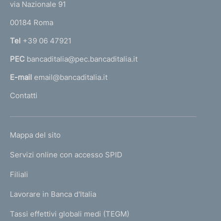
e
via Nazionale 91
o
r
00184 Roma
r
n
Tel
+39 06 47921
a
PEC
bancaditalia@pec.bancaditalia.it
a
l
E-mail
email@bancaditalia.it
l
Contatti
'
h
o
L
Mappa del sito
m
I
e
Servizi online con accesso SPID
N
p
K
Filiali
a
U
g
Lavorare in Banca d'Italia
T
e
I
Tassi effettivi globali medi (TEGM)
)