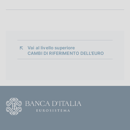
Vai al livello superiore 
CAMBI DI RIFERIMENTO DELL'EURO
F
o
o
(
t
t