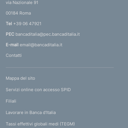
e
via Nazionale 91
o
r
00184 Roma
r
n
Tel
+39 06 47921
a
PEC
bancaditalia@pec.bancaditalia.it
a
l
E-mail
email@bancaditalia.it
l
Contatti
'
h
o
L
Mappa del sito
m
I
e
Servizi online con accesso SPID
N
p
K
Filiali
a
U
g
Lavorare in Banca d'Italia
T
e
I
Tassi effettivi globali medi (TEGM)
)