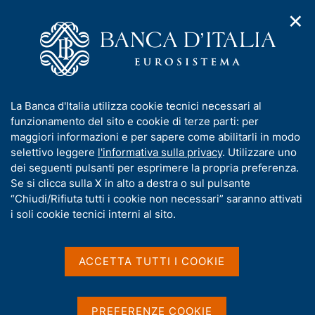
✕
H
A
o
C
p
m
e
r
e
r
i
p
c
Home
/
Compiti
/
Attività sul mercato dei cambi
/
m
a
a
Cambi di riferimento del 4 giugno 2026
e
g
n
I
La Banca d'Italia utilizza cookie tecnici necessari al
n
e
e
n
funzionamento del sito e cookie di terze parti: per
u
l
d
Cambi di riferimento del 4
f
maggiori informazioni e per sapere come abilitarli in modo
i
s
o
selettivo leggere
l'informativa sulla privacy
. Utilizzare uno
giugno 2026
n
i
r
dei seguenti pulsanti per esprimere la propria preferenza.
a
t
m
Se si clicca sulla X in alto a destra o sul pulsante
v
o
i
a
“Chiudi/Rifiuta tutti i cookie non necessari” saranno attivati
g
t
i soli cookie tecnici interni al sito.
Condividi
a
S
i
z
t
v
i
a
a
o
ACCETTA TUTTI I COOKIE
m
n
s
p
Cambi di riferimento delle ore 14,10 del giorno
e
u
a
04/06/2026
i
l
PREFERENZE COOKIE