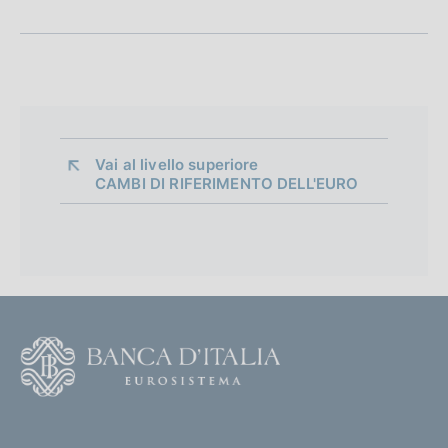
Vai al livello superiore 
CAMBI DI RIFERIMENTO DELL'EURO
F
o
o
(
t
t