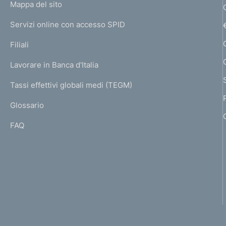
L
Mappa del sito
m
I
e
Servizi online con accesso SPID
N
p
K
Filiali
a
U
g
Lavorare in Banca d'Italia
T
e
I
Tassi effettivi globali medi (TEGM)
)
L
Glossario
I
FAQ