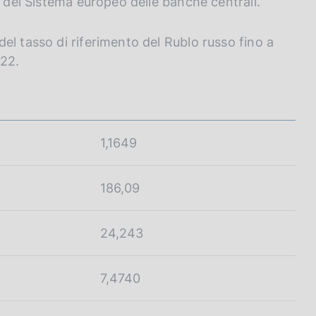
o del Sistema europeo delle banche centrali.
el tasso di riferimento del Rublo russo fino a
022.
1,1649
186,09
24,243
7,4740