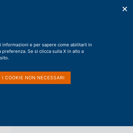
✕
cazioni
Statistiche
Media
|
IT
C
e
r
c
a
i informazioni e per sapere come abilitarli in
n
preferenza. Se si clicca sulla X in alto a
e
l
sito.
Vai al livello superiore 
s
CAMBI DI RIFERIMENTO DELL'EURO
i
t
I I COOKIE NON NECESSARI
o