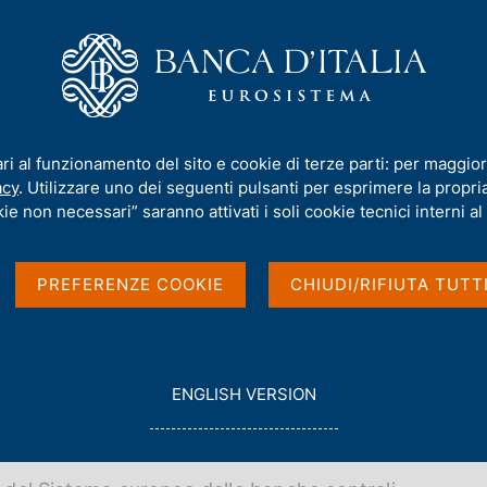
iamo
Compiti
Servizi al cittadino
Pubbli
imento del 2 giugno 2026
ari al funzionamento del sito e cookie di terze parti: per maggior
acy
. Utilizzare uno dei seguenti pulsanti per esprimere la propria 
del 2 giugno 2026
ie non necessari” saranno attivati i soli cookie tecnici interni al 
PREFERENZE COOKIE
CHIUDI/RIFIUTA TUTT
G
ENGLISH VERSION
O
2/06/2026
T
O