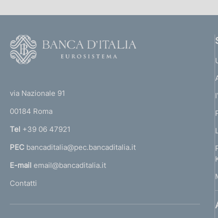
F
o
o
(
t
t
e
via Nazionale 91
o
r
00184 Roma
r
n
Tel
+39 06 47921
a
PEC
bancaditalia@pec.bancaditalia.it
a
l
E-mail
email@bancaditalia.it
l
Contatti
'
h
o