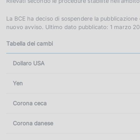
Rilevati secondo le procedure stabilite nell'ambit
c
p
o
a
o
g
La BCE ha deciso di sospendere la pubblicazione d
i
k
nuovo avviso. Ultimo dato pubblicato: 1 marzo 2
n
i
a
e
Tabella dei cambi
:
Dollaro USA
Yen
Corona ceca
Corona danese