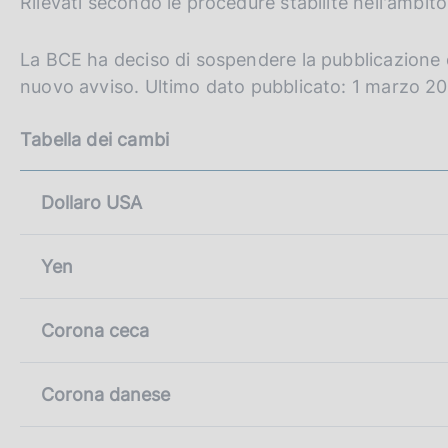
Rilevati secondo le procedure stabilite nell'ambit
c
p
o
a
o
g
La BCE ha deciso di sospendere la pubblicazione d
i
k
nuovo avviso. Ultimo dato pubblicato: 1 marzo 2
n
i
a
e
Tabella dei cambi
:
Dollaro USA
Yen
Corona ceca
Corona danese