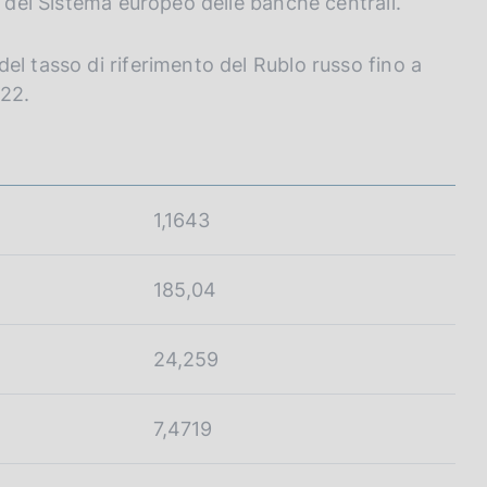
o del Sistema europeo delle banche centrali.
el tasso di riferimento del Rublo russo fino a
022.
1,1643
185,04
24,259
7,4719