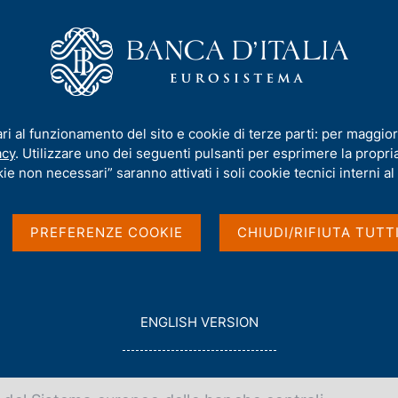
iamo
Compiti
Servizi al cittadino
Pubbli
imento del 25 maggio 2026
ari al funzionamento del sito e cookie di terze parti: per maggior
acy
. Utilizzare uno dei seguenti pulsanti per esprimere la propria 
del 25 maggio 2026
ie non necessari” saranno attivati i soli cookie tecnici interni al 
PREFERENZE COOKIE
CHIUDI/RIFIUTA TUTT
G
ENGLISH VERSION
O
5/05/2026
T
O