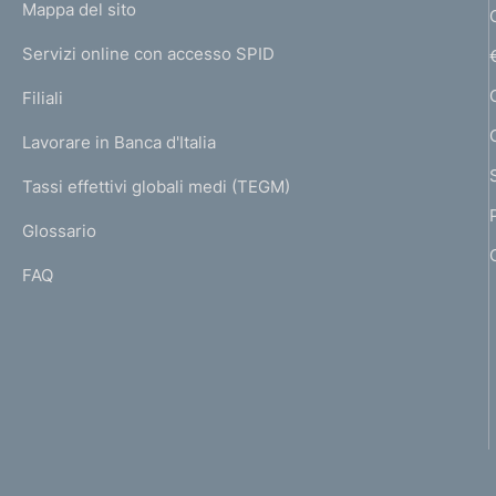
L
Mappa del sito
m
I
e
Servizi online con accesso SPID
N
p
K
Filiali
a
U
g
Lavorare in Banca d'Italia
T
e
I
Tassi effettivi globali medi (TEGM)
)
L
Glossario
I
FAQ