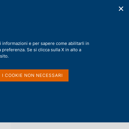
✕
cazioni
Statistiche
Media
|
IT
C
e
r
c
a
i informazioni e per sapere come abilitarli in
n
preferenza. Se si clicca sulla X in alto a
e
l
sito.
Vai al livello superiore 
s
CAMBI DI RIFERIMENTO DELL'EURO
i
t
I I COOKIE NON NECESSARI
o