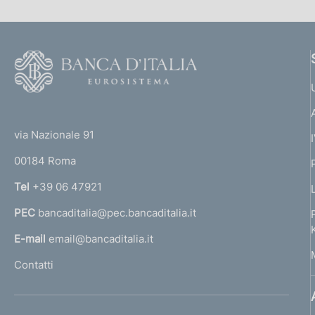
F
o
o
(
t
t
e
via Nazionale 91
o
r
00184 Roma
r
n
Tel
+39 06 47921
a
PEC
bancaditalia@pec.bancaditalia.it
a
l
E-mail
email@bancaditalia.it
l
Contatti
'
h
o