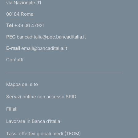
e
via Nazionale 91
o
r
00184 Roma
r
n
Tel
+39 06 47921
a
PEC
bancaditalia@pec.bancaditalia.it
a
l
E-mail
email@bancaditalia.it
l
Contatti
'
h
o
L
Mappa del sito
m
I
e
Servizi online con accesso SPID
N
p
K
Filiali
a
U
g
Lavorare in Banca d'Italia
T
e
I
Tassi effettivi globali medi (TEGM)
)