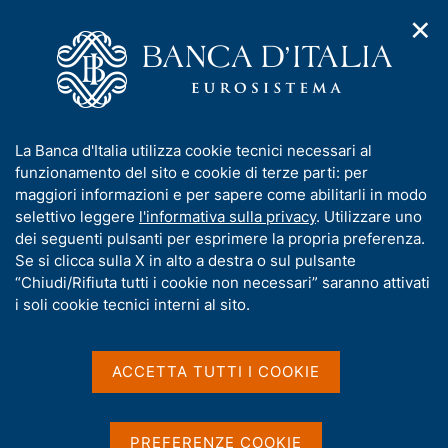
✕
H
A
o
C
p
m
e
r
e
r
i
p
c
Home
/
Compiti
/
Attività sul mercato dei cambi
/
m
a
a
Cambi di riferimento del 13 febbraio 2026
e
g
n
I
La Banca d'Italia utilizza cookie tecnici necessari al
n
e
e
n
funzionamento del sito e cookie di terze parti: per
u
l
d
Cambi di riferimento del 13
f
maggiori informazioni e per sapere come abilitarli in modo
i
s
o
selettivo leggere
l'informativa sulla privacy
. Utilizzare uno
febbraio 2026
n
i
r
dei seguenti pulsanti per esprimere la propria preferenza.
a
t
m
Se si clicca sulla X in alto a destra o sul pulsante
v
o
i
a
“Chiudi/Rifiuta tutti i cookie non necessari” saranno attivati
g
t
i soli cookie tecnici interni al sito.
Condividi
a
S
i
z
t
v
i
a
a
o
ACCETTA TUTTI I COOKIE
m
n
s
p
Cambi di riferimento delle ore 14,10 del giorno
e
u
a
13/02/2026
i
l
PREFERENZE COOKIE