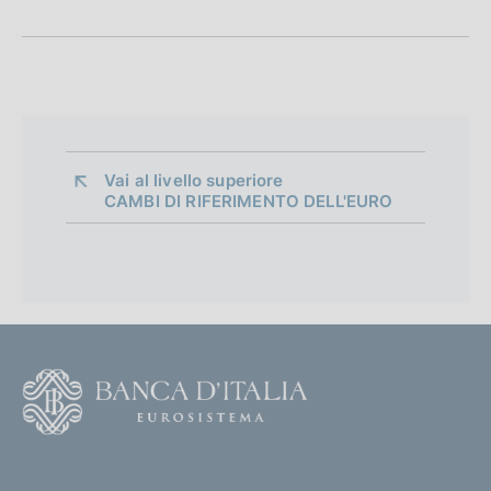
Vai al livello superiore 
CAMBI DI RIFERIMENTO DELL'EURO
F
o
o
(
t
t