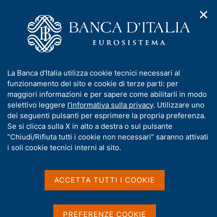
✕
H
A
o
C
p
m
e
r
e
r
i
p
c
Home
/
Compiti
/
Attività sul mercato dei cambi
/
m
a
a
Cambi di riferimento del 3 novembre 2025
e
g
n
I
La Banca d'Italia utilizza cookie tecnici necessari al
n
e
e
n
funzionamento del sito e cookie di terze parti: per
u
l
d
Cambi di riferimento del 3
f
maggiori informazioni e per sapere come abilitarli in modo
i
s
o
selettivo leggere
l'informativa sulla privacy
. Utilizzare uno
novembre 2025
n
i
r
dei seguenti pulsanti per esprimere la propria preferenza.
a
t
m
Se si clicca sulla X in alto a destra o sul pulsante
v
o
i
a
“Chiudi/Rifiuta tutti i cookie non necessari” saranno attivati
g
t
i soli cookie tecnici interni al sito.
Condividi
a
S
i
z
t
v
i
a
a
o
ACCETTA TUTTI I COOKIE
m
n
s
p
Cambi di riferimento delle ore 14,10 del giorno
e
u
a
03/11/2025
i
l
PREFERENZE COOKIE