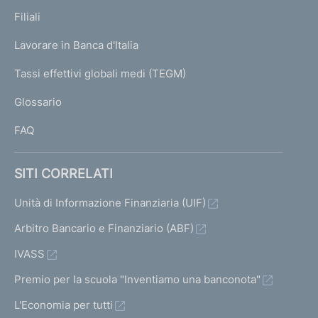
p
K
Filiali
a
U
g
Lavorare in Banca d'Italia
T
e
I
Tassi effettivi globali medi (TEGM)
)
L
Glossario
I
FAQ
SITI CORRELATI
Unità di Informazione Finanziaria (UIF)
Arbitro Bancario e Finanziario (ABF)
IVASS
Premio per la scuola "Inventiamo una banconota"
L'Economia per tutti