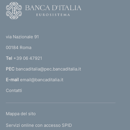
F
o
o
(
t
t
e
via Nazionale 91
o
r
00184 Roma
r
n
Tel
+39 06 47921
a
PEC
bancaditalia@pec.bancaditalia.it
a
l
E-mail
email@bancaditalia.it
l
Contatti
'
h
o
L
Mappa del sito
m
I
e
Servizi online con accesso SPID
N