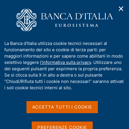
✕
H
A
o
C
p
m
e
r
e
r
i
p
c
Home
/
Compiti
/
Attività sul mercato dei cambi
/
m
a
a
Cambi di riferimento del 9 ottobre 2024
e
g
n
I
La Banca d'Italia utilizza cookie tecnici necessari al
n
e
e
n
funzionamento del sito e cookie di terze parti: per
u
l
d
Cambi di riferimento del 9
f
maggiori informazioni e per sapere come abilitarli in modo
i
s
o
selettivo leggere
l'informativa sulla privacy
. Utilizzare uno
ottobre 2024
n
i
r
dei seguenti pulsanti per esprimere la propria preferenza.
a
t
m
Se si clicca sulla X in alto a destra o sul pulsante
v
o
i
a
“Chiudi/Rifiuta tutti i cookie non necessari” saranno attivati
g
t
i soli cookie tecnici interni al sito.
Condividi
a
S
i
z
t
v
i
a
a
o
ACCETTA TUTTI I COOKIE
m
n
s
p
Cambi di riferimento delle ore 14,10 del giorno
e
u
a
09/10/2024
i
l
PREFERENZE COOKIE