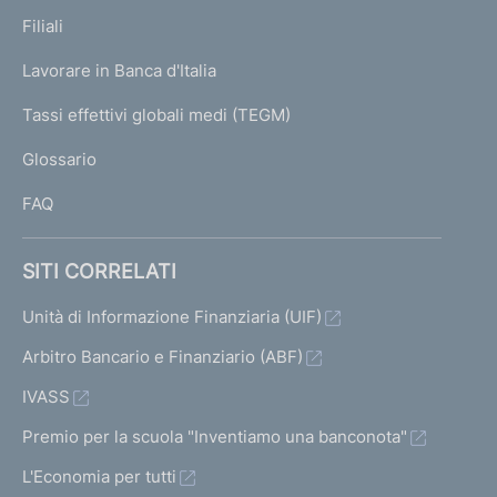
p
K
Filiali
a
U
g
Lavorare in Banca d'Italia
T
e
I
Tassi effettivi globali medi (TEGM)
)
L
Glossario
I
FAQ
SITI CORRELATI
Unità di Informazione Finanziaria (UIF)
Arbitro Bancario e Finanziario (ABF)
IVASS
Premio per la scuola "Inventiamo una banconota"
L'Economia per tutti