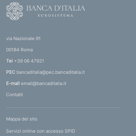
F
o
o
(
t
t
e
via Nazionale 91
o
r
00184 Roma
r
n
Tel
+39 06 47921
a
PEC
bancaditalia@pec.bancaditalia.it
a
l
E-mail
email@bancaditalia.it
l
Contatti
'
h
o
L
Mappa del sito
m
I
e
Servizi online con accesso SPID
N