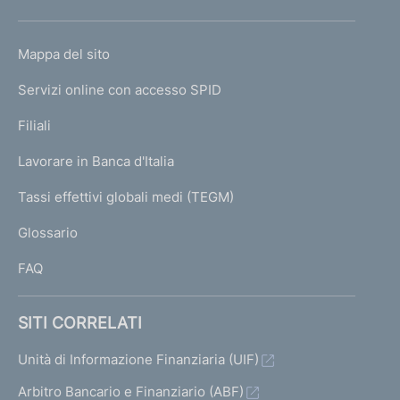
h
o
L
Mappa del sito
m
I
e
Servizi online con accesso SPID
N
p
K
Filiali
a
U
g
Lavorare in Banca d'Italia
T
e
I
Tassi effettivi globali medi (TEGM)
)
L
Glossario
I
FAQ
SITI CORRELATI
Unità di Informazione Finanziaria (UIF)
Arbitro Bancario e Finanziario (ABF)