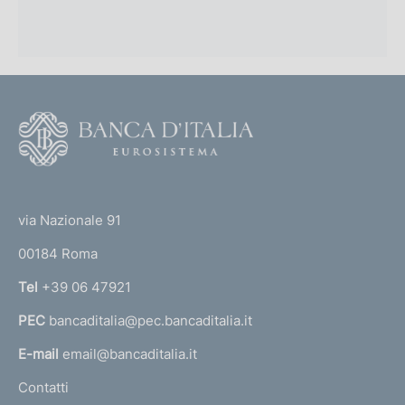
F
o
o
(
t
t
e
via Nazionale 91
o
r
00184 Roma
r
n
Tel
+39 06 47921
a
PEC
bancaditalia@pec.bancaditalia.it
a
l
E-mail
email@bancaditalia.it
l
Contatti
'