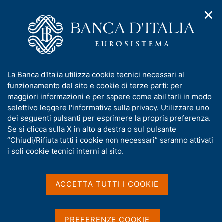
✕
H
A
o
C
p
m
e
r
e
r
i
p
c
Home
/
Compiti
/
Attività sul mercato dei cambi
/
m
a
a
Cambi di riferimento del 24 maggio 2004
e
g
n
I
La Banca d'Italia utilizza cookie tecnici necessari al
n
e
e
n
funzionamento del sito e cookie di terze parti: per
u
l
d
Cambi di riferimento del 24
f
maggiori informazioni e per sapere come abilitarli in modo
i
s
o
selettivo leggere
l'informativa sulla privacy
. Utilizzare uno
maggio 2004
n
i
r
dei seguenti pulsanti per esprimere la propria preferenza.
a
t
m
Se si clicca sulla X in alto a destra o sul pulsante
v
o
i
a
“Chiudi/Rifiuta tutti i cookie non necessari” saranno attivati
g
t
i soli cookie tecnici interni al sito.
Condividi
a
S
i
z
t
v
i
a
a
o
ACCETTA TUTTI I COOKIE
m
n
s
p
Cambi di riferimento delle ore 14,15 del giorno
e
u
a
24/05/04
i
l
PREFERENZE COOKIE