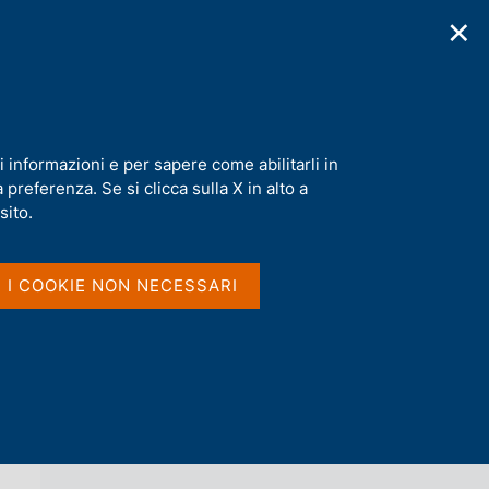
✕
cazioni
Statistiche
Media
|
IT
C
e
r
c
a
i informazioni e per sapere come abilitarli in
n
preferenza. Se si clicca sulla X in alto a
e
l
sito.
Vai al livello superiore 
s
CAMBI DI RIFERIMENTO DELL'EURO
i
t
I I COOKIE NON NECESSARI
o