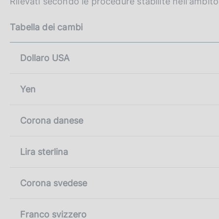
Rilevati secondo le procedure stabilite nell'ambit
c
p
o
a
o
Tabella dei cambi
g
i
k
n
i
a
Dollaro USA
e
:
Yen
Corona danese
Lira sterlina
Corona svedese
Franco svizzero