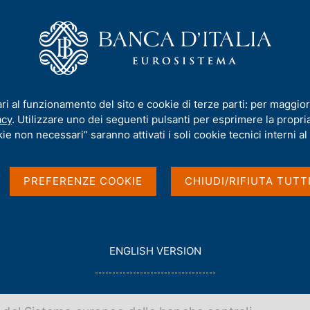
iamo
Compiti
Servizi al cittadino
Pubbli
mento del 18 luglio 2003
ari al funzionamento del sito e cookie di terze parti: per maggior
acy
. Utilizzare uno dei seguenti pulsanti per esprimere la propria 
el 18 luglio 2003
ie non necessari” saranno attivati i soli cookie tecnici interni al 
PREFERENZE COOKIE
CHIUDI/RIFIUTA TUTT
G
ENGLISH VERSION
O
/07/03
T
O