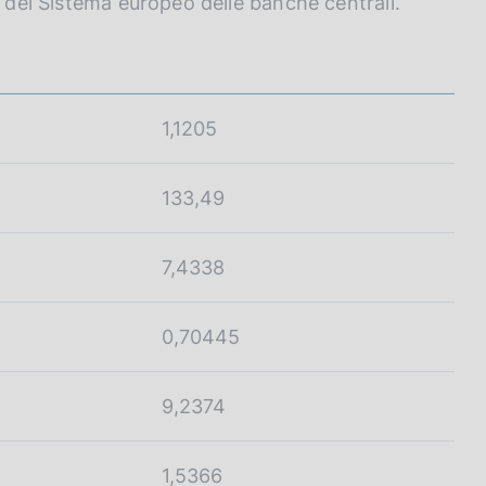
o del Sistema europeo delle banche centrali.
1,1205
133,49
7,4338
0,70445
9,2374
1,5366