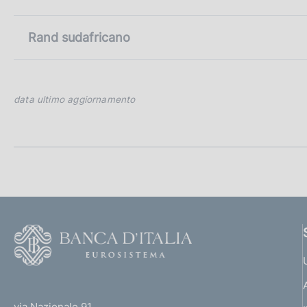
Rand sudafricano
data ultimo aggiornamento
F
o
o
(
t
t
e
via Nazionale 91