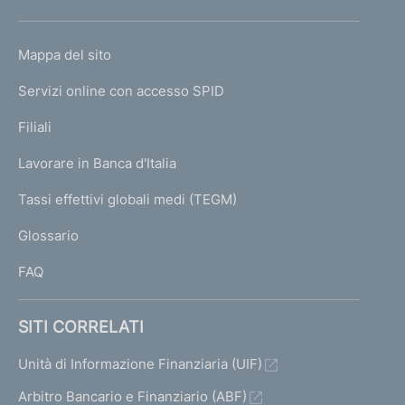
h
o
L
Mappa del sito
m
I
e
Servizi online con accesso SPID
N
p
K
Filiali
a
U
g
Lavorare in Banca d'Italia
T
e
I
Tassi effettivi globali medi (TEGM)
)
L
Glossario
I
FAQ
SITI CORRELATI
Unità di Informazione Finanziaria (UIF)
Arbitro Bancario e Finanziario (ABF)