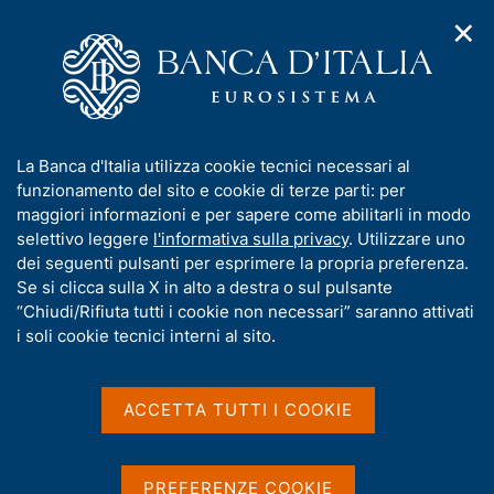
✕
H
A
o
C
p
m
e
r
e
r
i
p
c
Home
/
Compiti
/
Attività sul mercato dei cambi
/
m
a
a
Cambi di riferimento del 8 luglio 2003
e
g
n
I
La Banca d'Italia utilizza cookie tecnici necessari al
n
e
e
n
funzionamento del sito e cookie di terze parti: per
u
l
d
Cambi di riferimento del 8
f
maggiori informazioni e per sapere come abilitarli in modo
i
s
o
selettivo leggere
l'informativa sulla privacy
. Utilizzare uno
luglio 2003
n
i
r
dei seguenti pulsanti per esprimere la propria preferenza.
a
t
m
Se si clicca sulla X in alto a destra o sul pulsante
v
o
i
a
“Chiudi/Rifiuta tutti i cookie non necessari” saranno attivati
g
t
i soli cookie tecnici interni al sito.
Condividi
a
S
i
z
t
v
i
a
a
o
ACCETTA TUTTI I COOKIE
m
n
s
p
Cambi di riferimento delle ore 14,15 del giorno
e
u
a
08/07/03
i
l
PREFERENZE COOKIE