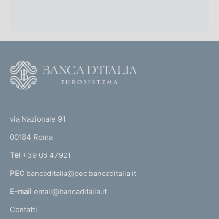
F
o
o
(
t
t
e
via Nazionale 91
o
r
00184 Roma
r
n
Tel
+39 06 47921
a
PEC
bancaditalia@pec.bancaditalia.it
a
l
E-mail
email@bancaditalia.it
l
Contatti
'