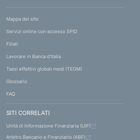
h
o
L
Mappa del sito
m
I
e
Servizi online con accesso SPID
N
p
K
Filiali
a
U
g
Lavorare in Banca d'Italia
T
e
I
Tassi effettivi globali medi (TEGM)
)
L
Glossario
I
FAQ
SITI CORRELATI
Unità di Informazione Finanziaria (UIF)
Arbitro Bancario e Finanziario (ABF)