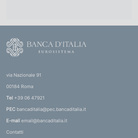
F
o
o
(
t
t
e
via Nazionale 91
o
r
00184 Roma
r
n
Tel
+39 06 47921
a
PEC
bancaditalia@pec.bancaditalia.it
a
l
E-mail
email@bancaditalia.it
l
Contatti
'