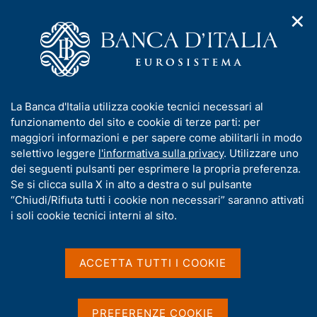
✕
H
A
o
C
p
m
e
r
e
r
i
p
c
Home
/
Compiti
/
Attività sul mercato dei cambi
/
m
a
a
Cambi di riferimento del 11 marzo 2003
e
g
n
I
La Banca d'Italia utilizza cookie tecnici necessari al
n
e
e
n
funzionamento del sito e cookie di terze parti: per
u
l
d
Cambi di riferimento del 11
f
maggiori informazioni e per sapere come abilitarli in modo
i
s
o
selettivo leggere
l'informativa sulla privacy
. Utilizzare uno
marzo 2003
n
i
r
dei seguenti pulsanti per esprimere la propria preferenza.
a
t
m
Se si clicca sulla X in alto a destra o sul pulsante
v
o
i
a
“Chiudi/Rifiuta tutti i cookie non necessari” saranno attivati
g
t
i soli cookie tecnici interni al sito.
Condividi
a
S
i
z
t
v
i
a
a
o
ACCETTA TUTTI I COOKIE
m
n
s
p
Cambi di riferimento delle ore 14,15 del giorno
e
u
a
11/03/03
i
l
PREFERENZE COOKIE