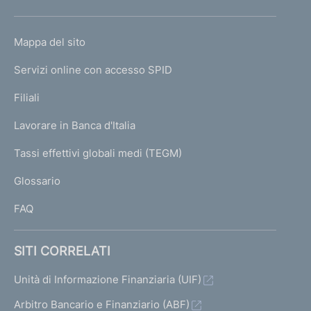
h
o
L
Mappa del sito
m
I
e
Servizi online con accesso SPID
N
p
K
Filiali
a
U
g
Lavorare in Banca d'Italia
T
e
I
Tassi effettivi globali medi (TEGM)
)
L
Glossario
I
FAQ
SITI CORRELATI
Unità di Informazione Finanziaria (UIF)
Arbitro Bancario e Finanziario (ABF)