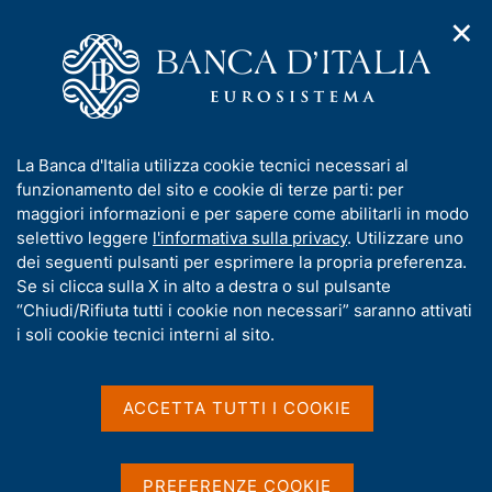
✕
H
A
o
C
p
m
e
r
e
r
i
p
c
Home
/
Compiti
/
Attività sul mercato dei cambi
/
m
a
a
Cambi di riferimento del 10 marzo 2003
e
g
n
I
La Banca d'Italia utilizza cookie tecnici necessari al
n
e
e
n
funzionamento del sito e cookie di terze parti: per
u
l
d
Cambi di riferimento del 10
f
maggiori informazioni e per sapere come abilitarli in modo
i
s
o
selettivo leggere
l'informativa sulla privacy
. Utilizzare uno
marzo 2003
n
i
r
dei seguenti pulsanti per esprimere la propria preferenza.
a
t
m
Se si clicca sulla X in alto a destra o sul pulsante
v
o
i
a
“Chiudi/Rifiuta tutti i cookie non necessari” saranno attivati
g
t
i soli cookie tecnici interni al sito.
Condividi
a
S
i
z
t
v
i
a
a
o
ACCETTA TUTTI I COOKIE
m
n
s
p
Cambi di riferimento delle ore 14,15 del giorno
e
u
a
10/03/03
i
l
PREFERENZE COOKIE