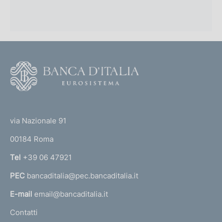
F
o
o
(
t
t
e
via Nazionale 91
o
r
00184 Roma
r
n
Tel
+39 06 47921
a
PEC
bancaditalia@pec.bancaditalia.it
a
l
E-mail
email@bancaditalia.it
l
Contatti
'