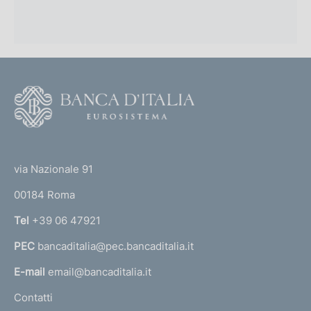
F
o
o
(
t
t
e
via Nazionale 91
o
r
00184 Roma
r
n
Tel
+39 06 47921
a
PEC
bancaditalia@pec.bancaditalia.it
a
l
E-mail
email@bancaditalia.it
l
Contatti
'