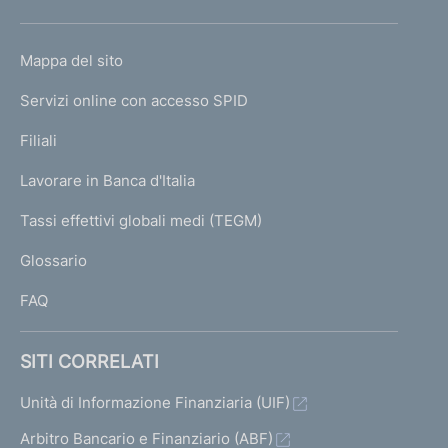
h
o
L
Mappa del sito
m
I
e
Servizi online con accesso SPID
N
p
K
Filiali
a
U
g
Lavorare in Banca d'Italia
T
e
I
Tassi effettivi globali medi (TEGM)
)
L
Glossario
I
FAQ
SITI CORRELATI
Unità di Informazione Finanziaria (UIF)
Arbitro Bancario e Finanziario (ABF)