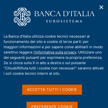
✕
H
A
o
C
p
m
e
r
e
r
i
p
c
Home
/
Compiti
/
Attività sul mercato dei cambi
/
m
a
a
Cambi di riferimento del 15 gennaio 2003
e
g
n
I
La Banca d'Italia utilizza cookie tecnici necessari al
n
e
e
n
funzionamento del sito e cookie di terze parti: per
u
l
d
Cambi di riferimento del 15
f
maggiori informazioni e per sapere come abilitarli in modo
i
s
o
selettivo leggere
l'informativa sulla privacy
. Utilizzare uno
gennaio 2003
n
i
r
dei seguenti pulsanti per esprimere la propria preferenza.
a
t
m
Se si clicca sulla X in alto a destra o sul pulsante
v
o
i
a
“Chiudi/Rifiuta tutti i cookie non necessari” saranno attivati
g
t
i soli cookie tecnici interni al sito.
Condividi
a
S
i
z
t
v
i
a
a
o
ACCETTA TUTTI I COOKIE
m
n
s
p
Cambi di riferimento delle ore 14,15 del giorno
e
u
a
15/01/03
i
l
PREFERENZE COOKIE