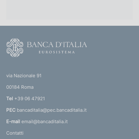
F
o
o
(
t
t
e
via Nazionale 91
o
r
00184 Roma
r
n
Tel
+39 06 47921
a
PEC
bancaditalia@pec.bancaditalia.it
a
l
E-mail
email@bancaditalia.it
l
Contatti
'