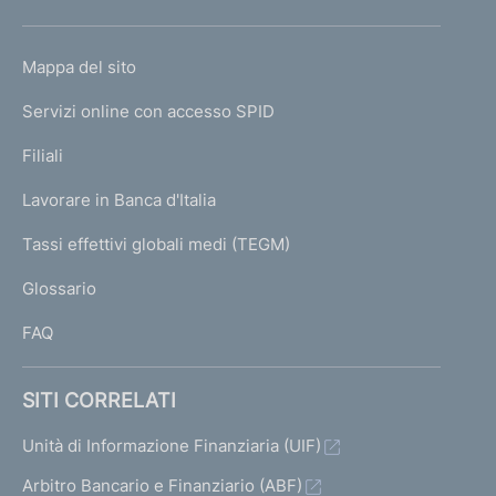
h
o
L
Mappa del sito
m
I
e
Servizi online con accesso SPID
N
p
K
Filiali
a
U
g
Lavorare in Banca d'Italia
T
e
I
Tassi effettivi globali medi (TEGM)
)
L
Glossario
I
FAQ
SITI CORRELATI
Unità di Informazione Finanziaria (UIF)
Arbitro Bancario e Finanziario (ABF)