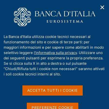
✕
H
A
o
C
p
m
e
r
e
r
i
p
c
Home
/
Compiti
/
Attività sul mercato dei cambi
/
m
a
a
Cambi di riferimento del 6 gennaio 2003
e
g
n
I
La Banca d'Italia utilizza cookie tecnici necessari al
n
e
e
n
funzionamento del sito e cookie di terze parti: per
u
l
d
Cambi di riferimento del 6
f
maggiori informazioni e per sapere come abilitarli in modo
i
s
o
selettivo leggere
l'informativa sulla privacy
. Utilizzare uno
gennaio 2003
n
i
r
dei seguenti pulsanti per esprimere la propria preferenza.
a
t
m
Se si clicca sulla X in alto a destra o sul pulsante
v
o
i
a
“Chiudi/Rifiuta tutti i cookie non necessari” saranno attivati
g
t
i soli cookie tecnici interni al sito.
Condividi
a
S
i
z
t
v
i
a
a
o
ACCETTA TUTTI I COOKIE
m
n
s
p
Cambi di riferimento delle ore 14,15 del giorno
e
u
a
06/01/03
i
l
PREFERENZE COOKIE