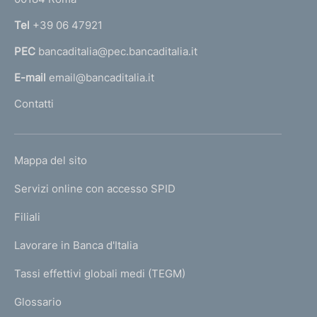
r
n
Tel
+39 06 47921
a
PEC
bancaditalia@pec.bancaditalia.it
a
l
E-mail
email@bancaditalia.it
l
Contatti
'
h
o
L
Mappa del sito
m
I
e
Servizi online con accesso SPID
N
p
K
Filiali
a
U
g
Lavorare in Banca d'Italia
T
e
I
Tassi effettivi globali medi (TEGM)
)
L
Glossario
I