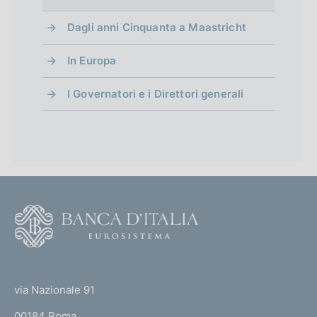
Dagli anni Cinquanta a Maastricht
In Europa
I Governatori e i Direttori generali
F
o
o
(
t
t
e
via Nazionale 91
o
r
00184 Roma