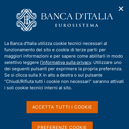
✕
H
A
o
C
p
m
e
r
e
r
i
p
c
Home
/
Chi siamo
/
Storia
/
m
a
a
La seconda guerra mondiale e la stabilizzazione monetaria
e
g
n
postbellica
I
La Banca d'Italia utilizza cookie tecnici necessari al
n
e
e
n
funzionamento del sito e cookie di terze parti: per
u
l
La seconda guerra
d
f
maggiori informazioni e per sapere come abilitarli in modo
i
s
o
selettivo leggere
l'informativa sulla privacy
. Utilizzare uno
mondiale e la
n
i
r
dei seguenti pulsanti per esprimere la propria preferenza.
a
t
stabilizzazione monetaria
m
Se si clicca sulla X in alto a destra o sul pulsante
v
o
i
a
“Chiudi/Rifiuta tutti i cookie non necessari” saranno attivati
postbellica
g
t
i soli cookie tecnici interni al sito.
a
i
z
v
i
a
o
ACCETTA TUTTI I COOKIE
Condividi
n
s
S
e
u
t
a
i
PREFERENZE COOKIE