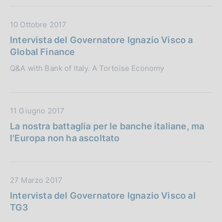
P
u
D
10 Ottobre 2017
b
a
b
Intervista del Governatore Ignazio Visco a
t
l
Global Finance
a
i
Q&A with Bank of Italy. A Tortoise Economy
P
c
u
a
b
z
b
i
D
11 Giugno 2017
l
o
a
La nostra battaglia per le banche italiane, ma
i
n
t
l'Europa non ha ascoltato
c
e
a
a
:
P
z
u
i
D
27 Marzo 2017
b
o
a
b
Intervista del Governatore Ignazio Visco al
n
t
l
TG3
e
a
i