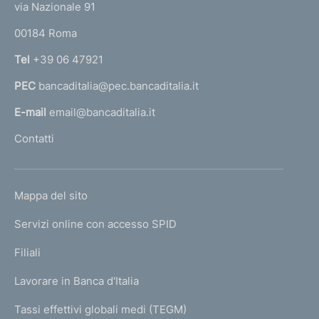
e
via Nazionale 91
:
o
r
00184 Roma
r
n
Tel
+39 06 47921
a
PEC
bancaditalia@pec.bancaditalia.it
a
l
E-mail
email@bancaditalia.it
l
Contatti
'
h
o
L
Mappa del sito
m
I
e
Servizi online con accesso SPID
N
p
K
Filiali
a
U
g
Lavorare in Banca d'Italia
T
e
I
Tassi effettivi globali medi (TEGM)
)