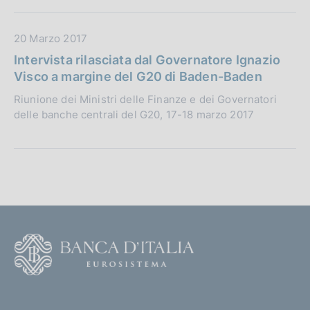
:
P
c
u
a
D
20 Marzo 2017
b
z
a
b
Intervista rilasciata dal Governatore Ignazio
i
t
l
Visco a margine del G20 di Baden-Baden
o
a
i
n
Riunione dei Ministri delle Finanze e dei Governatori
P
c
e
delle banche centrali del G20, 17-18 marzo 2017
u
a
:
b
z
b
i
l
o
i
n
c
e
a
:
z
F
i
o
o
o
n
(
t
e
t