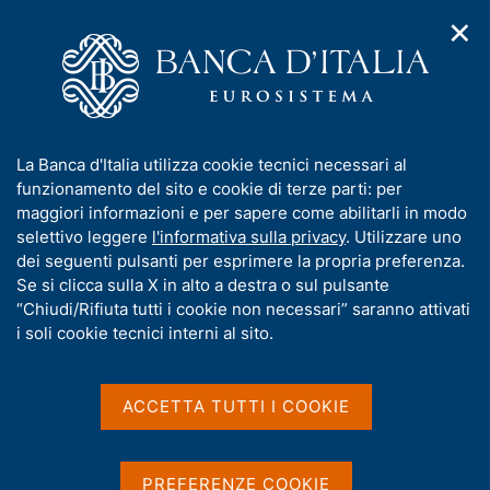
✕
H
A
o
C
p
m
e
r
e
r
i
p
c
Home
/
Chi siamo
/
Storia
/
m
a
a
I Governatori e i Direttori generali
/
Ignazio Visco
/
e
g
n
Interviste
/
Ricerca
I
La Banca d'Italia utilizza cookie tecnici necessari al
n
e
e
n
funzionamento del sito e cookie di terze parti: per
u
l
Risultati della ricerca
d
f
maggiori informazioni e per sapere come abilitarli in modo
i
s
o
selettivo leggere
l'informativa sulla privacy
. Utilizzare uno
n
i
r
dei seguenti pulsanti per esprimere la propria preferenza.
a
t
m
Se si clicca sulla X in alto a destra o sul pulsante
v
o
i
a
“Chiudi/Rifiuta tutti i cookie non necessari” saranno attivati
g
t
i soli cookie tecnici interni al sito.
a
i
z
v
i
Trova elementi
a
o
ACCETTA TUTTI I COOKIE
n
s
e
u
i
All'interno di
PREFERENZE COOKIE