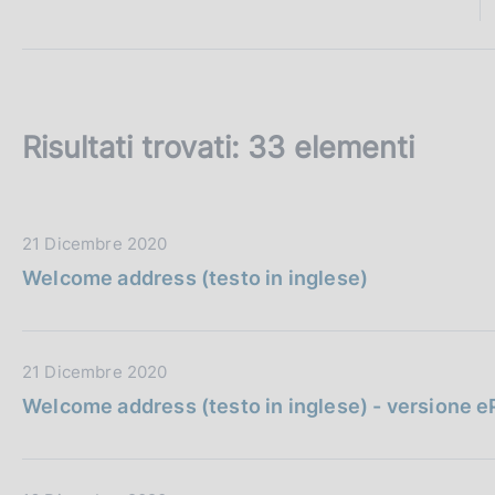
c
o
o
k
i
e
Risultati trovati:
33 elementi
:
D
21 Dicembre 2020
a
Welcome address (testo in inglese)
t
a
P
D
21 Dicembre 2020
u
a
b
Welcome address (testo in inglese) - versione 
t
b
a
l
P
i