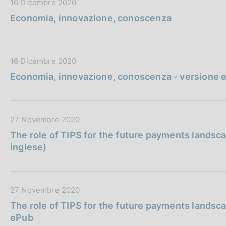
D
16 Dicembre 2020
u
c
a
b
Economia, innovazione, conoscenza
a
t
b
z
a
l
i
P
i
o
D
16 Dicembre 2020
u
c
n
a
b
Economia, innovazione, conoscenza - versione 
a
e
t
b
z
:
a
l
i
P
i
o
D
27 Novembre 2020
u
c
n
a
b
The role of TIPS for the future payments landsca
a
e
t
b
inglese)
z
:
a
l
i
P
i
o
u
c
n
D
27 Novembre 2020
b
a
e
a
b
The role of TIPS for the future payments landsc
z
:
t
l
ePub
i
a