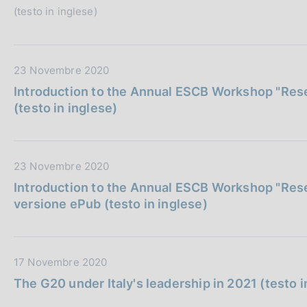
i
o
(testo in inglese)
P
c
n
u
a
e
b
z
:
b
i
D
23 Novembre 2020
l
o
a
Introduction to the Annual ESCB Workshop "Rese
i
n
t
(testo in inglese)
c
e
a
a
:
P
z
u
i
D
23 Novembre 2020
b
o
a
b
Introduction to the Annual ESCB Workshop "Rese
n
t
l
versione ePub (testo in inglese)
e
a
i
:
P
c
u
a
D
17 Novembre 2020
b
z
a
b
The G20 under Italy's leadership in 2021 (testo i
i
t
l
o