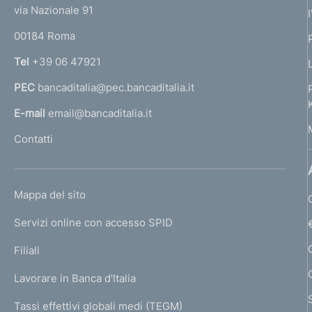
t
e
:
via Nazionale 91
d
o
r
00184 Roma
r
i
n
Tel
+39 06 47921
d
a
PEC
bancaditalia@pec.bancaditalia.it
a
i
l
E-mail
email@bancaditalia.it
p
l
Contatti
'
a
h
g
o
L
Mappa del sito
m
i
I
e
Servizi online con accesso SPID
N
n
p
K
Filiali
a
a
U
g
Lavorare in Banca d'Italia
T
z
e
I
Tassi effettivi globali medi (TEGM)
)