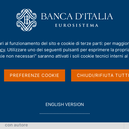
iamo
Compiti
Servizi al cittadino
Pubbli
Ignazio Visco
/
Interventi
/
Ricerca
ari al funzionamento del sito e cookie di terze parti: per maggior
acy
. Utilizzare uno dei seguenti pulsanti per esprimere la propria 
ie non necessari” saranno attivati i soli cookie tecnici interni al 
PREFERENZE COOKIE
CHIUDI/RIFIUTA TUTT
G
ENGLISH VERSION
O
con data
T
2020
O
con
autore