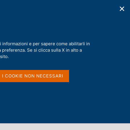
✕
cazioni
Statistiche
Media
|
IT
C
e
r
c
a
i informazioni e per sapere come abilitarli in
n
preferenza. Se si clicca sulla X in alto a
e
l
sito.
s
i
t
I I COOKIE NON NECESSARI
o
Dove si trovano le parole
ovunque nella pubblicazione