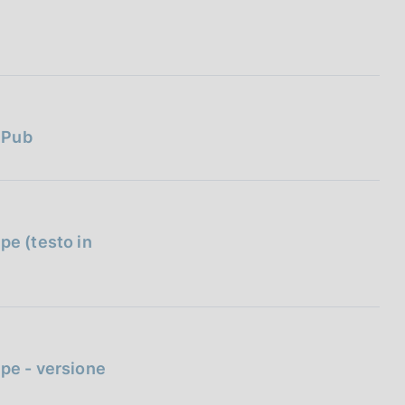
ePub
pe (testo in
ape - versione