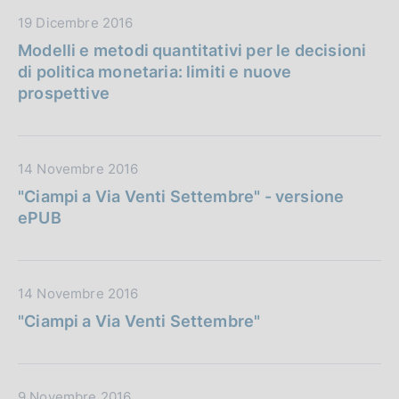
P
D
19 Dicembre 2016
u
a
b
Modelli e metodi quantitativi per le decisioni
t
b
di politica monetaria: limiti e nuove
a
l
prospettive
P
i
u
c
b
a
D
14 Novembre 2016
b
z
a
l
"Ciampi a Via Venti Settembre" - versione
i
t
i
ePUB
o
a
c
n
P
a
e
u
z
:
D
14 Novembre 2016
b
i
a
b
"Ciampi a Via Venti Settembre"
o
t
l
n
a
i
e
P
c
:
D
9 Novembre 2016