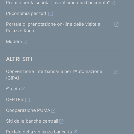
s
Premio per la scuola "Inventiamo una banconota"
r
c
c
L'Economia per tutti
i
h
h
Portale di prenotazione on-line delle visite a
e
s
e
Palazzo Koch
r
r
u
Mudem
m
m
l
a
a
ALTRI SITI
t
t
t
Convenzione Interbancaria per l'Automazione
a
a
a
(CIPA)
1
p
t
€-coin
r
CERTFin
i
e
Cooperazione PUMA
c
Siti delle banche centrali
e
Portale della vigilanza bancaria