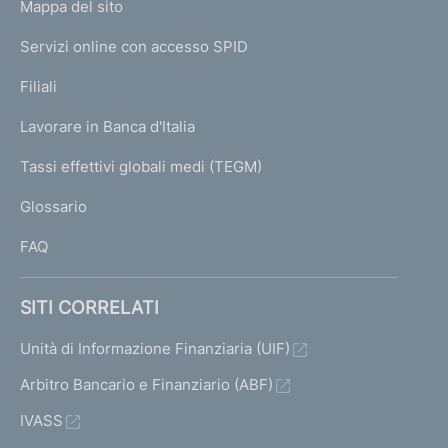
l
L
Mappa del sito
m
i
i
a
a
a
a
I
i
e
Servizi online con accesso SPID
N
t
2
3
4
n
s
t
p
K
Filiali
a
a
u
a
a
U
g
t
Lavorare in Banca d'Italia
c
t
T
z
e
o
c
o
I
Tassi effettivi globali medi (TEGM)
)
i
)
L
e
)
Glossario
I
V
o
s
V
FAQ
a
s
a
n
i
i
i
e
SITI CORRELATI
a
v
a
d
l
Unità di Informazione Finanziaria (UIF)
a
l
l
e
l
Arbitro Bancario e Finanziario (ABF)
a
a
IVASS
i
s