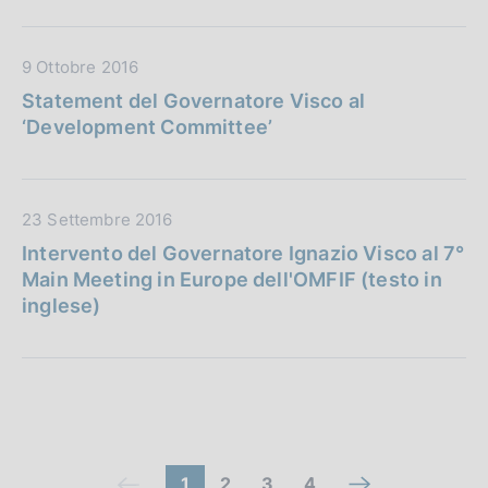
o
P
c
n
u
a
e
D
9 Ottobre 2016
b
z
:
a
b
Statement del Governatore Visco al
i
t
l
‘Development Committee’
o
a
i
n
P
c
e
u
a
:
D
23 Settembre 2016
b
z
a
b
Intervento del Governatore Ignazio Visco al 7°
i
t
l
Main Meeting in Europe dell'OMFIF (testo in
o
a
i
inglese)
n
P
c
e
u
a
:
b
z
b
i
l
o
i
n
C
c
(
V
V
V
1
2
3
4
e
V