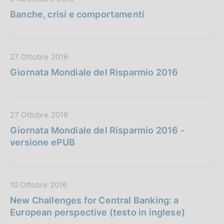
u
a
a
b
Banche, crisi e comportamenti
z
t
b
i
a
l
o
P
i
n
D
27 Ottobre 2016
u
c
e
a
b
Giornata Mondiale del Risparmio 2016
a
:
t
b
z
a
l
i
P
i
o
D
27 Ottobre 2016
u
c
n
a
b
Giornata Mondiale del Risparmio 2016 -
a
e
t
b
versione ePUB
z
:
a
l
i
P
i
o
u
c
n
D
10 Ottobre 2016
b
a
e
a
b
New Challenges for Central Banking: a
z
:
t
l
European perspective (testo in inglese)
i
a
i