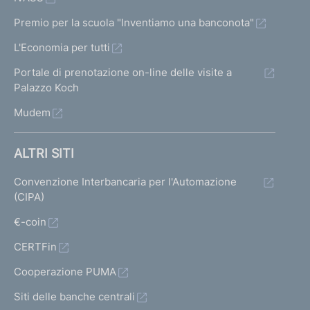
i
s
s
Premio per la scuola "Inventiamo una banconota"
r
c
c
L'Economia per tutti
i
h
h
Portale di prenotazione on-line delle visite a
e
s
e
Palazzo Koch
r
r
u
Mudem
m
m
l
a
a
ALTRI SITI
t
t
t
Convenzione Interbancaria per l'Automazione
a
a
a
(CIPA)
1
p
t
€-coin
r
CERTFin
i
e
Cooperazione PUMA
c
Siti delle banche centrali
e