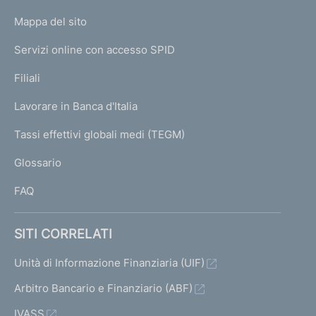
g
o
l
t
t
t
t
l
L
Mappa del sito
m
i
i
a
a
a
a
I
i
e
Servizi online con accesso SPID
N
t
2
3
4
n
s
t
p
K
Filiali
a
a
u
a
a
U
g
t
Lavorare in Banca d'Italia
c
t
T
z
e
o
c
o
I
Tassi effettivi globali medi (TEGM)
)
i
)
L
e
)
Glossario
I
V
o
s
V
FAQ
a
s
a
n
i
i
i
e
SITI CORRELATI
a
v
a
d
l
Unità di Informazione Finanziaria (UIF)
a
l
l
e
l
Arbitro Bancario e Finanziario (ABF)
a
a
IVASS