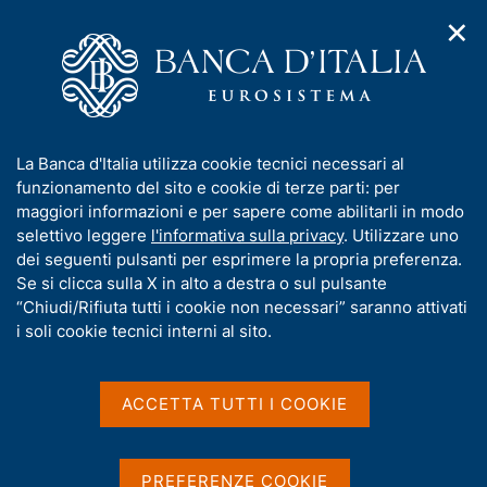
✕
H
A
o
C
p
m
e
r
e
r
i
p
c
Home
/
Chi siamo
/
Storia
/
m
a
a
I Governatori e i Direttori generali
/
Ignazio Visco
/
e
g
n
Interventi
/
Ricerca
I
La Banca d'Italia utilizza cookie tecnici necessari al
n
e
e
n
funzionamento del sito e cookie di terze parti: per
u
l
Risultati della ricerca
d
f
maggiori informazioni e per sapere come abilitarli in modo
i
s
o
selettivo leggere
l'informativa sulla privacy
. Utilizzare uno
n
i
r
dei seguenti pulsanti per esprimere la propria preferenza.
a
t
m
Se si clicca sulla X in alto a destra o sul pulsante
v
o
i
a
“Chiudi/Rifiuta tutti i cookie non necessari” saranno attivati
g
t
i soli cookie tecnici interni al sito.
a
i
z
v
i
Trova elementi
a
o
ACCETTA TUTTI I COOKIE
n
s
e
u
i
All'interno di
PREFERENZE COOKIE