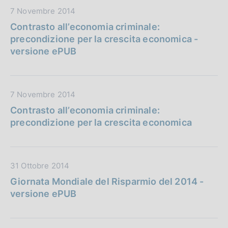
u
a
:
D
7 Novembre 2014
b
z
a
b
Contrasto all’economia criminale:
i
t
l
precondizione per la crescita economica -
o
a
i
versione ePUB
n
P
c
e
u
a
:
b
z
D
7 Novembre 2014
b
i
a
l
Contrasto all’economia criminale:
o
t
i
precondizione per la crescita economica
n
a
c
e
P
a
:
u
z
D
31 Ottobre 2014
b
i
a
b
Giornata Mondiale del Risparmio del 2014 -
o
t
l
versione ePUB
n
a
i
e
P
c
:
u