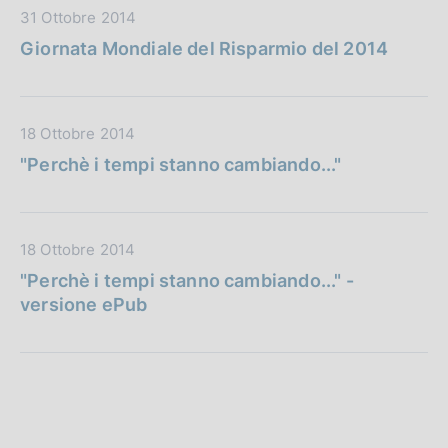
a
D
31 Ottobre 2014
b
z
a
b
Giornata Mondiale del Risparmio del 2014
i
t
l
o
a
i
n
P
c
e
D
18 Ottobre 2014
u
a
:
a
b
"Perchè i tempi stanno cambiando..."
z
t
b
i
a
l
o
P
i
n
D
18 Ottobre 2014
u
c
e
a
b
"Perchè i tempi stanno cambiando..." -
a
:
t
b
versione ePub
z
a
l
i
P
i
o
u
c
n
b
a
e
b
z
:
l
i