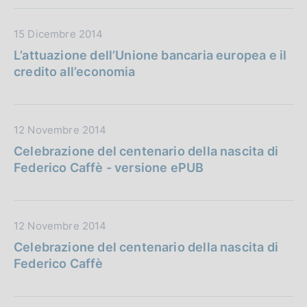
P
u
D
15 Dicembre 2014
b
a
b
L’attuazione dell’Unione bancaria europea e il
t
l
credito all’economia
a
i
P
c
u
a
D
12 Novembre 2014
b
z
a
b
Celebrazione del centenario della nascita di
i
t
l
Federico Caffè - versione ePUB
o
a
i
n
P
c
e
u
a
:
D
12 Novembre 2014
b
z
a
b
Celebrazione del centenario della nascita di
i
t
l
Federico Caffè
o
a
i
n
P
c
e