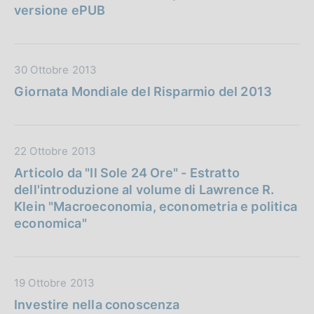
t
l
versione ePUB
i
a
i
o
P
c
n
u
a
e
D
30 Ottobre 2013
b
z
:
a
b
Giornata Mondiale del Risparmio del 2013
i
t
l
o
a
i
n
P
c
e
D
22 Ottobre 2013
u
a
:
a
b
Articolo da "Il Sole 24 Ore" - Estratto
z
t
b
dell'introduzione al volume di Lawrence R.
i
a
l
Klein "Macroeconomia, econometria e politica
o
P
i
economica"
n
u
c
e
b
a
:
b
z
D
19 Ottobre 2013
l
i
a
i
Investire nella conoscenza
o