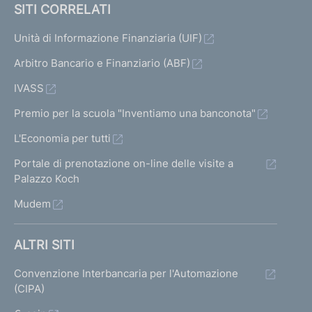
e
SITI CORRELATI
a
v
a
d
l
Unità di Informazione Finanziaria (UIF)
a
l
l
e
l
Arbitro Bancario e Finanziario (ABF)
a
a
IVASS
i
s
s
Premio per la scuola "Inventiamo una banconota"
r
c
c
L'Economia per tutti
i
h
h
Portale di prenotazione on-line delle visite a
e
s
e
Palazzo Koch
r
r
u
Mudem
m
m
l
a
a
ALTRI SITI
t
t
t
Convenzione Interbancaria per l'Automazione
a
a
a
(CIPA)
1
p