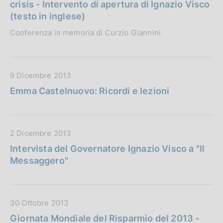
t
i
crisis - Intervento di apertura di Ignazio Visco
e
a
c
(testo in inglese)
:
P
a
Conferenza in memoria di Curzio Giannini
u
z
b
i
b
o
l
n
D
9 Dicembre 2013
i
e
a
Emma Castelnuovo: Ricordi e lezioni
c
:
t
a
a
z
P
i
D
2 Dicembre 2013
u
o
a
b
Intervista del Governatore Ignazio Visco a "Il
n
t
b
Messaggero"
e
a
l
:
P
i
u
c
D
30 Ottobre 2013
b
a
a
b
Giornata Mondiale del Risparmio del 2013 -
z