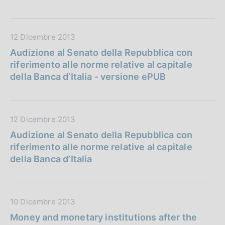
P
u
b
D
12 Dicembre 2013
b
a
l
Audizione al Senato della Repubblica con
t
i
riferimento alle norme relative al capitale
a
c
della Banca d’Italia - versione ePUB
P
a
u
z
b
i
D
12 Dicembre 2013
b
o
a
l
Audizione al Senato della Repubblica con
n
t
i
riferimento alle norme relative al capitale
e
a
c
della Banca d’Italia
:
P
a
u
z
b
i
D
10 Dicembre 2013
b
o
a
l
Money and monetary institutions after the
n