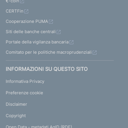
t
€-coin
r
CERTFin
i
e
Cooperazione PUMA
c
Siti delle banche centrali
e
Portale della vigilanza bancaria
d
Comitato per le politiche macroprudenziali
e
n
INFORMAZIONI SU QUESTO SITO
t
e
Informativa Privacy
1
Preferenze cookie
Disclaimer
Copyright
Open Data - metadati AgID (RDF)