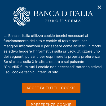
✕
H
A
o
C
p
m
e
r
e
r
i
p
c
Home
/
Chi siamo
/
Storia
/
m
a
a
I Governatori e i Direttori generali
/
Ignazio Visco
/
e
g
n
Interventi
/
Ricerca
I
La Banca d'Italia utilizza cookie tecnici necessari al
n
e
e
n
funzionamento del sito e cookie di terze parti: per
u
l
Risultati della ricerca
d
f
maggiori informazioni e per sapere come abilitarli in modo
i
s
o
selettivo leggere
l'informativa sulla privacy
. Utilizzare uno
n
i
r
dei seguenti pulsanti per esprimere la propria preferenza.
a
t
m
Se si clicca sulla X in alto a destra o sul pulsante
v
o
i
a
“Chiudi/Rifiuta tutti i cookie non necessari” saranno attivati
g
t
i soli cookie tecnici interni al sito.
a
i
z
v
i
Trova elementi
a
o
ACCETTA TUTTI I COOKIE
n
s
e
u
i
All'interno di
PREFERENZE COOKIE