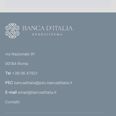
:
F
o
o
(
t
t
e
via Nazionale 91
o
r
00184 Roma
r
n
Tel
+39 06 47921
a
PEC
bancaditalia@pec.bancaditalia.it
a
l
E-mail
email@bancaditalia.it
l
Contatti
'
h