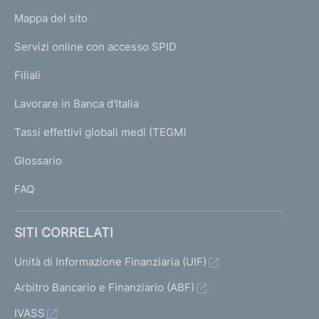
o
L
Mappa del sito
m
I
e
Servizi online con accesso SPID
N
p
K
Filiali
a
U
g
Lavorare in Banca d'Italia
T
e
I
Tassi effettivi globali medi (TEGM)
)
L
Glossario
I
FAQ
SITI CORRELATI
Unità di Informazione Finanziaria (UIF)
Arbitro Bancario e Finanziario (ABF)
IVASS