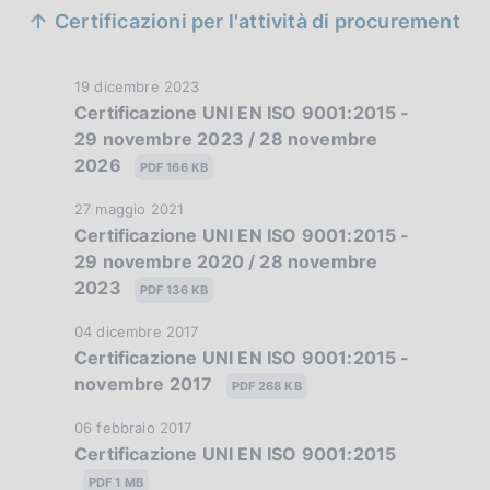
S
Certificazioni per l'attività di procurement
e
z
D
19 dicembre 2023
Certificazione UNI EN ISO 9001:2015 -
i
a
29 novembre 2023 / 28 novembre
t
o
2026
a
PDF 166 KB
n
P
D
27 maggio 2021
u
e
Certificazione UNI EN ISO 9001:2015 -
a
b
29 novembre 2020 / 28 novembre
t
d
b
2023
a
PDF 136 KB
l
i
P
i
D
04 dicembre 2017
u
a
c
Certificazione UNI EN ISO 9001:2015 -
a
b
a
novembre 2017
t
p
PDF 268 KB
b
z
a
l
p
i
D
06 febbraio 2017
P
i
Certificazione UNI EN ISO 9001:2015
o
a
u
r
c
n
t
PDF 1 MB
b