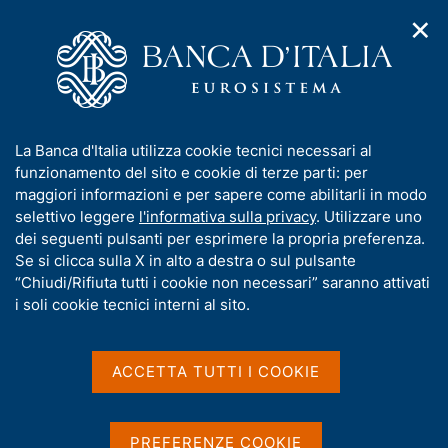
✕
H
A
o
C
p
m
e
r
e
r
i
p
c
Home
/
Chi siamo
/
Organizzazione
/
m
a
a
Amministrazione Centrale
/
Dipartimento Immobili e appalti
/
e
g
n
Certificazione di qualità per l'attività di procurement
I
La Banca d'Italia utilizza cookie tecnici necessari al
n
e
e
n
funzionamento del sito e cookie di terze parti: per
u
l
Certificazione di qualità
d
f
maggiori informazioni e per sapere come abilitarli in modo
i
s
o
selettivo leggere
l'informativa sulla privacy
. Utilizzare uno
per l'attività di
n
i
r
dei seguenti pulsanti per esprimere la propria preferenza.
a
t
procurement
m
Se si clicca sulla X in alto a destra o sul pulsante
v
o
i
a
“Chiudi/Rifiuta tutti i cookie non necessari” saranno attivati
g
t
i soli cookie tecnici interni al sito.
a
i
z
v
i
Condividi
S
a
o
ACCETTA TUTTI I COOKIE
t
n
s
a
e
u
m
i
p
PREFERENZE COOKIE