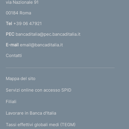
e
d
a
via Nazionale 91
d
a
d
o
r
o
s
s
o
00184 Roma
r
i
d
c
n
c
d
Tel
+39 06 47921
d
a
i
h
h
i
PEC
bancaditalia@pec.bancaditalia.it
a
i
s
e
e
s
l
E-mail
email@bancaditalia.it
a
r
p
r
a
l
Contatti
b
m
m
b
'
a
h
i
a
a
i
g
o
l
t
t
l
L
Mappa del sito
m
i
i
a
a
I
i
e
Servizi online con accesso SPID
N
t
2
n
s
t
p
K
Filiali
a
a
u
a
a
U
g
t
Lavorare in Banca d'Italia
c
t
T
z
e
o
c
o
I
Tassi effettivi globali medi (TEGM)
)