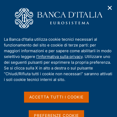
✕
H
A
o
C
p
m
e
r
e
r
i
p
c
Home
/
Chi siamo
/
Funzioni e governance
/
Direttorio
/
m
a
a
Codice di condotta per le alte cariche della Banca centrale
/
e
g
n
europea
I
La Banca d'Italia utilizza cookie tecnici necessari al
n
e
e
Ricerca
n
funzionamento del sito e cookie di terze parti: per
u
l
d
f
maggiori informazioni e per sapere come abilitarli in modo
i
s
Risultati della ricerca
o
selettivo leggere
l'informativa sulla privacy
. Utilizzare uno
n
i
r
dei seguenti pulsanti per esprimere la propria preferenza.
a
t
m
Se si clicca sulla X in alto a destra o sul pulsante
v
o
i
a
“Chiudi/Rifiuta tutti i cookie non necessari” saranno attivati
g
t
i soli cookie tecnici interni al sito.
a
i
z
v
i
a
o
ACCETTA TUTTI I COOKIE
Trova elementi
n
s
e
u
i
PREFERENZE COOKIE