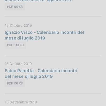
e
a
c
:
PDF 90 KB
P
a
u
z
b
i
D
15 Ottobre 2019
b
o
a
Ignazio Visco - Calendario incontri del
l
n
t
mese di luglio 2019
i
e
a
c
:
PDF 113 KB
P
a
u
z
b
i
D
15 Ottobre 2019
b
o
a
Fabio Panetta - Calendario incontri
l
n
t
del mese di luglio 2019
i
e
a
c
:
PDF 86 KB
P
a
u
z
b
i
D
13 Settembre 2019
b
o