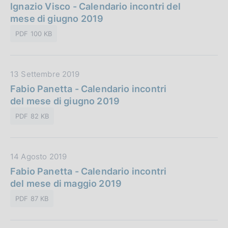
a
Ignazio Visco - Calendario incontri del
l
n
t
mese di giugno 2019
i
e
a
c
:
PDF 100 KB
P
a
u
z
b
i
D
13 Settembre 2019
b
o
a
Fabio Panetta - Calendario incontri
l
n
t
del mese di giugno 2019
i
e
a
c
:
PDF 82 KB
P
a
u
z
b
i
D
14 Agosto 2019
b
o
a
Fabio Panetta - Calendario incontri
l
n
t
del mese di maggio 2019
i
e
a
c
:
PDF 87 KB
P
a
u
z