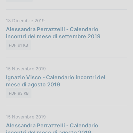
P
u
b
D
13 Dicembre 2019
b
a
Alessandra Perrazzelli - Calendario
l
t
incontri del mese di settembre 2019
i
a
c
PDF 91 KB
P
a
u
z
b
i
D
15 Novembre 2019
b
o
a
Ignazio Visco - Calendario incontri del
l
n
t
mese di agosto 2019
i
e
a
c
:
PDF 93 KB
P
a
u
z
b
i
D
15 Novembre 2019
b
o
a
Alessandra Perrazzelli - Calendario
l
n
t
incontri del mese di agosto 2019
i