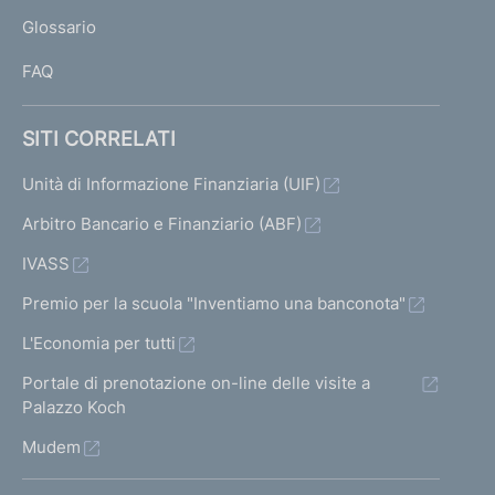
i
)
L
e
)
Glossario
I
V
o
s
V
FAQ
a
s
a
n
i
i
i
e
SITI CORRELATI
a
v
a
d
l
Unità di Informazione Finanziaria (UIF)
a
l
l
e
l
Arbitro Bancario e Finanziario (ABF)
a
a
IVASS
i
s
s
Premio per la scuola "Inventiamo una banconota"
r
c
c
L'Economia per tutti
i
h
h
Portale di prenotazione on-line delle visite a
e
s
e
Palazzo Koch
r
r
u
Mudem
m
m
l