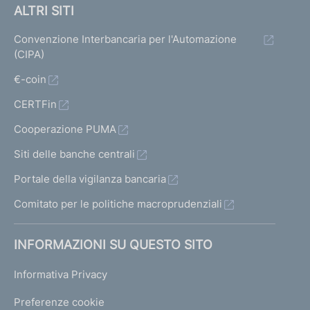
a
a
ALTRI SITI
t
t
t
Convenzione Interbancaria per l'Automazione
a
a
a
(CIPA)
1
p
t
€-coin
r
CERTFin
i
e
Cooperazione PUMA
c
Siti delle banche centrali
e
Portale della vigilanza bancaria
d
Comitato per le politiche macroprudenziali
e
n
INFORMAZIONI SU QUESTO SITO
t
e
Informativa Privacy
1
Preferenze cookie