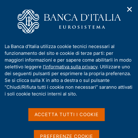
✕
H
A
o
C
p
m
e
r
e
r
i
p
c
Home
/
Statistiche
/
Statistiche storiche
/
m
a
a
Moneta, banche e finanza
e
g
n
I
La Banca d'Italia utilizza cookie tecnici necessari al
n
e
e
Moneta, banche e finanza
n
funzionamento del sito e cookie di terze parti: per
u
l
d
f
maggiori informazioni e per sapere come abilitarli in modo
i
s
o
selettivo leggere
l'informativa sulla privacy
. Utilizzare uno
n
i
r
dei seguenti pulsanti per esprimere la propria preferenza.
a
t
m
Se si clicca sulla X in alto a destra o sul pulsante
v
Condividi
D
24 gennaio 2023
o
S
i
a
“Chiudi/Rifiuta tutti i cookie non necessari” saranno attivati
a
t
g
t
i soli cookie tecnici interni al sito.
D
24 gennaio 2023
a
t
a
i
a
m
D
17 marzo 2017
z
a
D
12 novembre 2020
v
p
t
i
a
di Angelo Battilocchi e Marco Melini
P
a
a
o
ACCETTA TUTTI I COOKIE
a
a
Quaderni dell’Archivio storico
D
t
14 dicembre 2017
S
u
n
t
s
l
P
a
a
Dati
e
b
a
u
a
D
18 giugno 2012
D
e
06 novembre 2017
u
t
P
p
b
i
P
a
di Riccardo De Bonis, Fabio Farabullini e Miria
PREFERENZE COOKIE
a
b