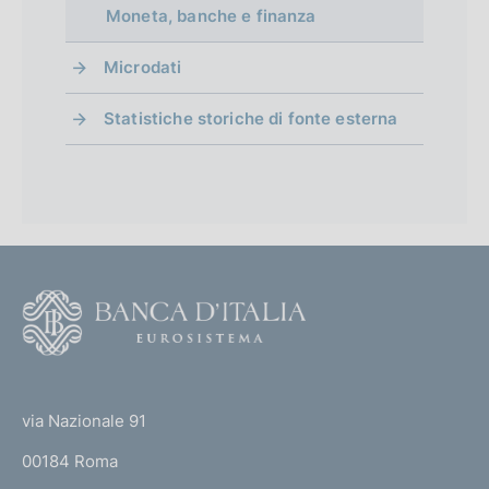
f
:
o
e
Moneta, banche e finanza
e
c
i
o
:
n
:
:
a
o
e
:
Microdati
n
:
z
n
:
i
e
d
:
Statistiche storiche di fonte esterna
o
:
i
n
:
e
m
:
e
:
n
F
t
o
o
o
(
t
t
e
via Nazionale 91
o
r
00184 Roma
r