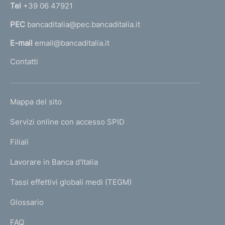
n
Tel
+39 06 47921
a
PEC
bancaditalia@pec.bancaditalia.it
a
l
E-mail
email@bancaditalia.it
l
Contatti
'
h
o
L
Mappa del sito
m
I
e
Servizi online con accesso SPID
N
p
K
Filiali
a
U
g
Lavorare in Banca d'Italia
T
e
I
Tassi effettivi globali medi (TEGM)
)
L
Glossario
I
FAQ