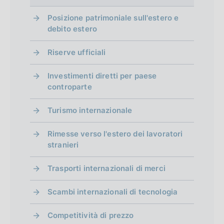
a
di Rita Cappariello, Giovanni Giuseppe Ortolani
o
a
l
e
r
i
c
:
e Valeria Pellegrini
t
n
z
Posizione patrimoniale sull'estero e
i
:
o
a
Questioni di Economia e Finanza (Occasional
a
e
o
i
debito estero
c
:
n
z
Papers)
P
:
o
a
f
e
i
u
:
n
Riserve ufficiali
z
:
o
b
o
e
i
:
n
b
Investimenti diretti per paese
:
o
n
e
l
controparte
:
n
:
i
d
e
:
c
Turismo internazionale
:
i
a
:
z
Rimesse verso l'estero dei lavoratori
m
stranieri
i
e
o
Trasporti internazionali di merci
n
n
e
t
Scambi internazionali di tecnologia
:
:
o
Competitività di prezzo