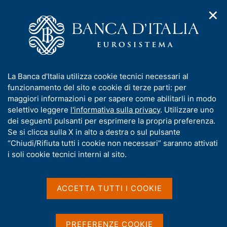
✕
H
A
o
C
p
m
e
r
e
r
i
p
c
Home
/
Statistiche
/
Rapporti con l'estero
/
m
a
a
Bilancia dei pagamenti
e
g
n
I
La Banca d'Italia utilizza cookie tecnici necessari al
n
e
e
Bilancia dei pagamenti
n
funzionamento del sito e cookie di terze parti: per
u
l
d
f
maggiori informazioni e per sapere come abilitarli in modo
i
s
o
selettivo leggere
l'informativa sulla privacy
. Utilizzare uno
n
i
r
dei seguenti pulsanti per esprimere la propria preferenza.
a
t
m
Se si clicca sulla X in alto a destra o sul pulsante
v
Condividi
o
S
i
a
“Chiudi/Rifiuta tutti i cookie non necessari” saranno attivati
t
g
t
i soli cookie tecnici interni al sito.
a
a
i
m
z
v
p
i
a
o
ACCETTA TUTTI I COOKIE
a
La bilancia dei pagamenti registra le transazioni
n
s
l
e
economiche realizzatesi, in un determinato periodo
a
u
p
di tempo, tra residenti e non residenti in
i
PREFERENZE COOKIE