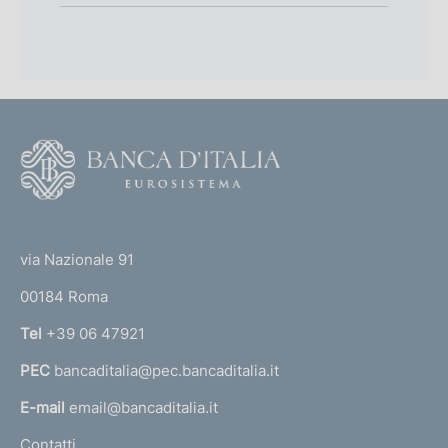
F
o
o
(
t
t
e
via Nazionale 91
o
r
00184 Roma
r
n
Tel
+39 06 47921
a
PEC
bancaditalia@pec.bancaditalia.it
a
l
E-mail
email@bancaditalia.it
l
Contatti