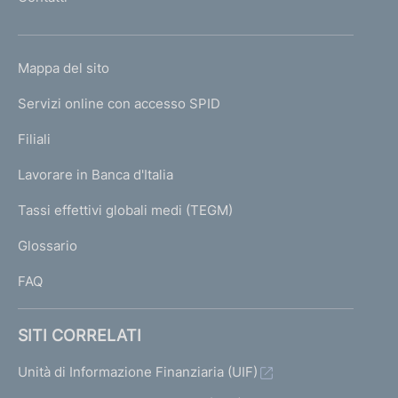
'
h
o
L
Mappa del sito
m
I
e
Servizi online con accesso SPID
N
p
K
Filiali
a
U
g
Lavorare in Banca d'Italia
T
e
I
Tassi effettivi globali medi (TEGM)
)
L
Glossario
I
FAQ
SITI CORRELATI
Unità di Informazione Finanziaria (UIF)