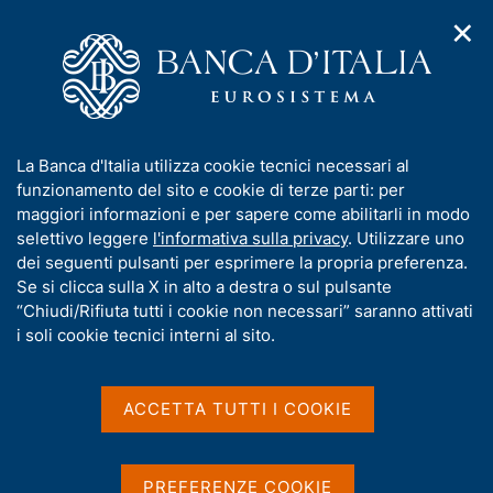
✕
H
A
o
C
p
m
e
r
e
r
i
p
c
Home
/
Statistiche
/
Indagini su famiglie e imprese
/
m
a
a
Bilanci delle famiglie italiane
/
e
g
n
Documentazione per l'utilizzo dei microdati
/
Ricerca
I
La Banca d'Italia utilizza cookie tecnici necessari al
n
e
e
n
funzionamento del sito e cookie di terze parti: per
u
l
Risultati della ricerca
d
f
maggiori informazioni e per sapere come abilitarli in modo
i
s
o
selettivo leggere
l'informativa sulla privacy
. Utilizzare uno
n
i
r
dei seguenti pulsanti per esprimere la propria preferenza.
a
t
m
Se si clicca sulla X in alto a destra o sul pulsante
v
o
i
a
“Chiudi/Rifiuta tutti i cookie non necessari” saranno attivati
g
t
i soli cookie tecnici interni al sito.
a
i
z
v
i
Trova elementi
a
o
ACCETTA TUTTI I COOKIE
n
s
e
u
i
All'interno di
PREFERENZE COOKIE