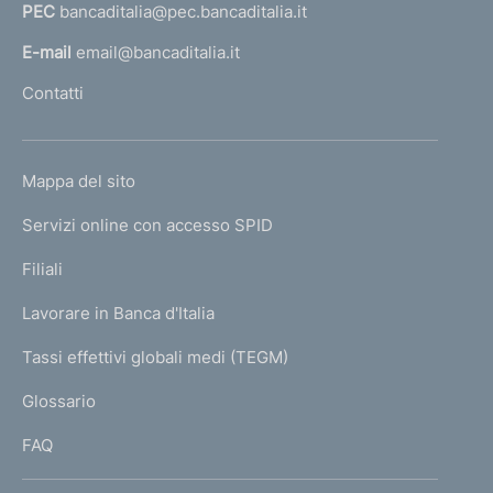
PEC
bancaditalia@pec.bancaditalia.it
a
l
E-mail
email@bancaditalia.it
l
Contatti
'
h
o
L
Mappa del sito
m
I
e
Servizi online con accesso SPID
N
p
K
Filiali
a
U
g
Lavorare in Banca d'Italia
T
e
I
Tassi effettivi globali medi (TEGM)
)
L
Glossario
I
FAQ