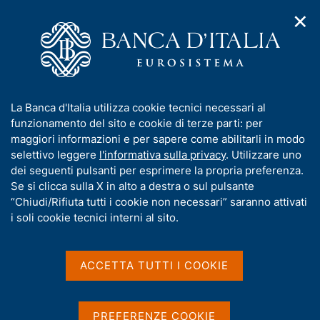
✕
H
A
o
C
p
m
e
r
e
r
i
p
c
Home
/
Statistiche
/
Indagini su famiglie e imprese
/
m
a
a
Bilanci delle famiglie italiane
/
e
g
n
Documentazione per l'utilizzo dei microdati
/
Ricerca
I
La Banca d'Italia utilizza cookie tecnici necessari al
n
e
e
n
funzionamento del sito e cookie di terze parti: per
u
l
Risultati della ricerca
d
f
maggiori informazioni e per sapere come abilitarli in modo
i
s
o
selettivo leggere
l'informativa sulla privacy
. Utilizzare uno
n
i
r
dei seguenti pulsanti per esprimere la propria preferenza.
a
t
m
Se si clicca sulla X in alto a destra o sul pulsante
v
o
i
a
“Chiudi/Rifiuta tutti i cookie non necessari” saranno attivati
g
t
i soli cookie tecnici interni al sito.
a
i
z
v
i
Trova elementi
a
o
ACCETTA TUTTI I COOKIE
n
s
e
u
i
All'interno di
PREFERENZE COOKIE