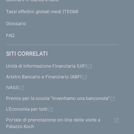
T
e
I
Tassi effettivi globali medi (TEGM)
)
L
Glossario
I
FAQ
SITI CORRELATI
Unità di Informazione Finanziaria (UIF)
Arbitro Bancario e Finanziario (ABF)
IVASS
Premio per la scuola "Inventiamo una banconota"
L'Economia per tutti
Portale di prenotazione on-line delle visite a
Palazzo Koch