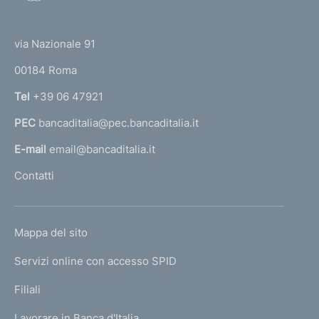
o
z
(
t
i
t
e
o
via Nazionale 91
o
n
r
00184 Roma
e
r
:
n
Tel
+39 06 47921
a
PEC
bancaditalia@pec.bancaditalia.it
a
l
E-mail
email@bancaditalia.it
l
Contatti
'
h
o
L
Mappa del sito
m
I
e
Servizi online con accesso SPID
N
p
K
Filiali
a
U
g
Lavorare in Banca d'Italia