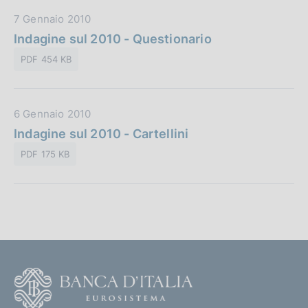
b
D
7 Gennaio 2010
b
a
Indagine sul 2010 - Questionario
l
t
i
PDF 454 KB
a
c
P
a
u
z
D
6 Gennaio 2010
b
i
a
Indagine sul 2010 - Cartellini
b
o
t
l
n
PDF 175 KB
a
i
e
P
c
:
u
a
b
z
b
i
l
o
i
n
F
c
e
o
a
: