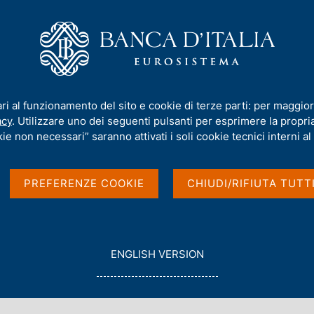
iamo
Compiti
Servizi al cittadino
Pubbli
 famiglie italiane
/
Documentazione per l'utilizzo dei microdati
/
Ricerc
ari al funzionamento del sito e cookie di terze parti: per maggior
acy
. Utilizzare uno dei seguenti pulsanti per esprimere la propria 
ie non necessari” saranno attivati i soli cookie tecnici interni al 
PREFERENZE COOKIE
CHIUDI/RIFIUTA TUTT
G
ENGLISH VERSION
O
con data
T
2004
O