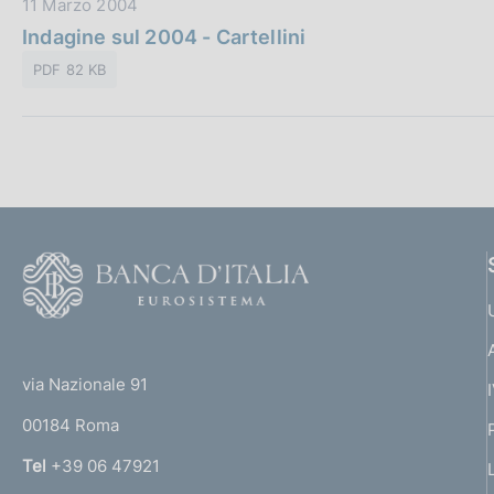
D
11 Marzo 2004
b
z
a
Indagine sul 2004 - Cartellini
b
i
t
l
o
PDF 82 KB
a
i
n
P
c
e
u
a
:
b
z
b
i
l
o
i
n
F
c
e
o
a
:
o
z
(
t
i
t
e
o
via Nazionale 91
o
n
r
00184 Roma
e
r
:
n
Tel
+39 06 47921
a