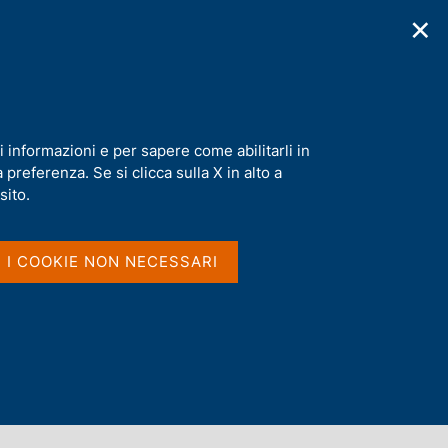
✕
cazioni
Statistiche
Media
|
IT
C
e
r
c
a
a
i informazioni e per sapere come abilitarli in
n
preferenza. Se si clicca sulla X in alto a
e
l
sito.
s
i
t
I I COOKIE NON NECESSARI
o
Dove si trovano le parole
nel titolo e nel sommario