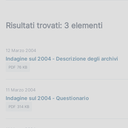
c
o
o
k
Risultati trovati:
3 elementi
i
e
:
D
12 Marzo 2004
a
Indagine sul 2004 - Descrizione degli archivi
t
PDF 76 KB
a
P
u
D
11 Marzo 2004
b
a
Indagine sul 2004 - Questionario
b
t
l
PDF 314 KB
a
i
P
c
u
a