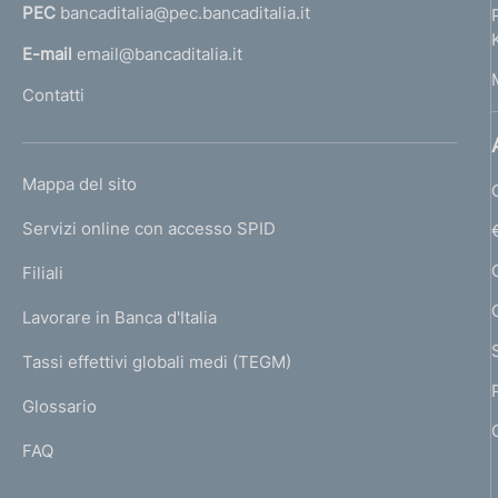
PEC
bancaditalia@pec.bancaditalia.it
a
l
E-mail
email@bancaditalia.it
l
Contatti
'
h
o
L
Mappa del sito
m
I
e
Servizi online con accesso SPID
N
p
K
Filiali
a
U
g
Lavorare in Banca d'Italia
T
e
I
Tassi effettivi globali medi (TEGM)
)
L
Glossario
I
FAQ