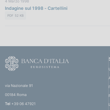
D
4 Marzo 1998
b
z
a
Indagine sul 1998 - Cartellini
b
i
t
l
o
PDF 52 KB
a
i
n
P
c
e
u
a
:
b
z
b
i
l
o
i
n
F
c
e
o
a
:
o
z
(
t
i
t
e
o
via Nazionale 91
o
n
r
00184 Roma
e
r
:
n
Tel
+39 06 47921
a