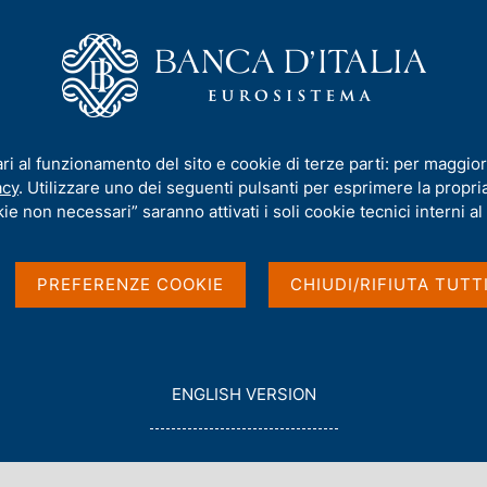
iamo
Compiti
Servizi al cittadino
Pubbli
 famiglie italiane
/
Documentazione per l'utilizzo dei microdati
/
Ricerc
ari al funzionamento del sito e cookie di terze parti: per maggior
acy
. Utilizzare uno dei seguenti pulsanti per esprimere la propria 
ie non necessari” saranno attivati i soli cookie tecnici interni al 
PREFERENZE COOKIE
CHIUDI/RIFIUTA TUTT
G
ENGLISH VERSION
O
con data
T
1998
O