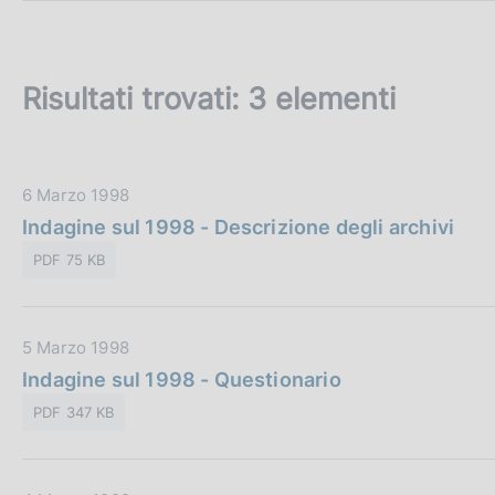
c
o
o
k
Risultati trovati:
3 elementi
i
e
:
D
6 Marzo 1998
a
Indagine sul 1998 - Descrizione degli archivi
t
PDF 75 KB
a
P
u
D
5 Marzo 1998
b
a
Indagine sul 1998 - Questionario
b
t
l
PDF 347 KB
a
i
P
c
u
a