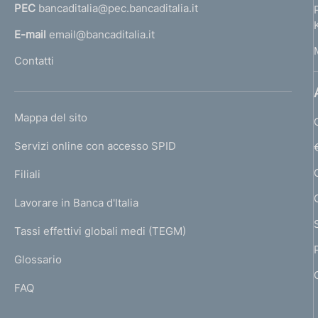
PEC
bancaditalia@pec.bancaditalia.it
a
l
E-mail
email@bancaditalia.it
l
Contatti
'
h
o
L
Mappa del sito
m
I
e
Servizi online con accesso SPID
N
p
K
Filiali
a
U
g
Lavorare in Banca d'Italia
T
e
I
Tassi effettivi globali medi (TEGM)
)
L
Glossario
I
FAQ