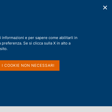
✕
cazioni
Statistiche
Media
|
IT
C
e
r
c
a
a
i informazioni e per sapere come abilitarli in
n
preferenza. Se si clicca sulla X in alto a
e
l
sito.
s
i
t
I I COOKIE NON NECESSARI
o
Dove si trovano le parole
nel titolo e nel sommario