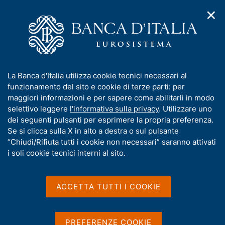
✕
H
A
o
C
p
m
e
r
e
r
i
p
c
Home
/
Servizi al cittadino
/
m
a
a
Accesso ai dati della Centrale dei Rischi
e
g
n
I
La Banca d'Italia utilizza cookie tecnici necessari al
n
e
e
Accesso ai dati della
n
funzionamento del sito e cookie di terze parti: per
u
l
d
f
maggiori informazioni e per sapere come abilitarli in modo
Centrale dei Rischi
i
s
o
selettivo leggere
l'informativa sulla privacy
. Utilizzare uno
n
i
r
dei seguenti pulsanti per esprimere la propria preferenza.
a
t
m
Se si clicca sulla X in alto a destra o sul pulsante
v
o
i
a
“Chiudi/Rifiuta tutti i cookie non necessari” saranno attivati
g
Condividi
t
i soli cookie tecnici interni al sito.
S
a
i
t
z
a
v
i
m
a
o
ACCETTA TUTTI I COOKIE
p
n
s
a
e
u
IN QUESTA PAGINA
l
i
PREFERENZE COOKIE
a