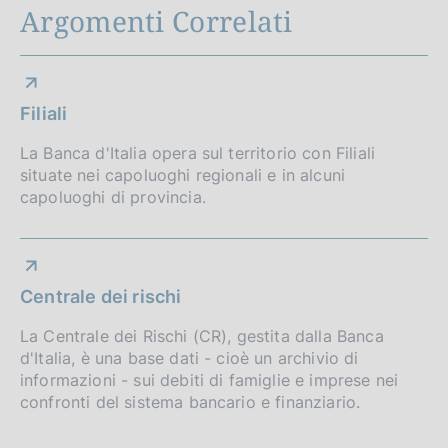
i
a
b
Argomenti Correlati
a
n
i
p
l
c
u
o
z
b
P
e
o
i
a
b
r
n
i
l
u
:
n
c
z
b
e
o
i
b
:
e
o
a
i
l
:
n
c
b
:
Filiali
z
o
i
f
:
e
a
l
:
i
n
c
:
z
La Banca d'Italia opera sul territorio con Filiali
i
o
o
e
a
:
situate nei capoluoghi regionali e in alcuni
i
c
n
:
z
n
capoluoghi di provincia.
o
a
e
:
i
n
z
d
:
o
e
i
:
n
i
:
o
e
:
Centrale dei rischi
n
m
:
e
:
La Centrale dei Rischi (CR), gestita dalla Banca
e
:
d'Italia, è una base dati - cioè un archivio di
:
n
informazioni - sui debiti di famiglie e imprese nei
confronti del sistema bancario e finanziario.
t