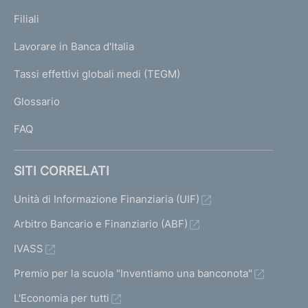
p
K
Filiali
a
U
g
Lavorare in Banca d'Italia
T
e
I
Tassi effettivi globali medi (TEGM)
)
L
Glossario
I
FAQ
SITI CORRELATI
Unità di Informazione Finanziaria (UIF)
Arbitro Bancario e Finanziario (ABF)
IVASS
Premio per la scuola "Inventiamo una banconota"
L'Economia per tutti