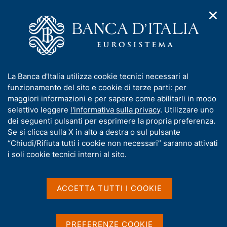
✕
H
A
o
C
p
m
e
r
e
r
i
p
c
Home
/
Pubblicazioni
/
m
a
a
Temi di discussione (Working Papers)
/
e
g
n
N. 1208 - Gli effetti economici dei grandi eventi: evidenze dal
I
La Banca d'Italia utilizza cookie tecnici necessari al
n
e
e
Giubileo del 2000 a Roma
n
funzionamento del sito e cookie di terze parti: per
u
l
d
f
maggiori informazioni e per sapere come abilitarli in modo
i
s
o
selettivo leggere
l'informativa sulla privacy
. Utilizzare uno
n
i
TEMI DI DISCUSSIONE (WORKING PAPERS)
r
dei seguenti pulsanti per esprimere la propria preferenza.
a
t
N. 1208 - Gli effetti
m
Se si clicca sulla X in alto a destra o sul pulsante
v
o
i
a
“Chiudi/Rifiuta tutti i cookie non necessari” saranno attivati
economici dei grandi
g
t
i soli cookie tecnici interni al sito.
a
eventi: evidenze dal
i
z
v
i
Giubileo del 2000 a Roma
a
o
ACCETTA TUTTI I COOKIE
n
s
e
di Raffaello Bronzini, Sauro Mocetti e Matteo
u
Mongardini
i
PREFERENZE COOKIE