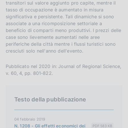
l
t
transitori sul valore aggiunto pro capite, mentre il
tasso di occupazione è aumentato in misura
i
o
significativa e persistente. Tali dinamiche si sono
s
associate a una ricomposizione settoriale a
h
beneficio di comparti meno produttivi. I prezzi delle
v
case sono lievemente aumentati nelle aree
e
periferiche della città mentre i flussi turistici sono
r
cresciuti solo nell'anno dell'evento.
s
i
Pubblicato nel 2020 in: Journal of Regional Science,
o
v. 60, 4, pp. 801-822.
n
Testo della pubblicazione
04 febbraio 2019
N. 1208 - Gli effetti economici dei
PDF 583 KB