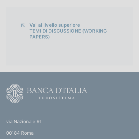
d
i
a
Vai al livello superiore 
TEMI DI DISCUSSIONE (WORKING
p
PAPERS)
p
r
o
f
F
o
o
n
o
(
d
t
t
e
via Nazionale 91
i
o
r
m
00184 Roma
r