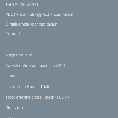
n
e
Tel
+39 06 47921
a
n
PEC
bancaditalia@pec.bancaditalia.it
a
l
t
E-mail
email@bancaditalia.it
l
o
Contatti
'
h
o
L
Mappa del sito
m
I
e
Servizi online con accesso SPID
N
p
K
Filiali
a
U
g
Lavorare in Banca d'Italia
T
e
I
Tassi effettivi globali medi (TEGM)
)
L
Glossario
I