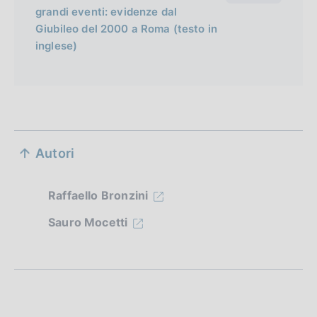
grandi eventi: evidenze dal
Giubileo del 2000 a Roma (testo in
inglese)
S
Autori
e
z
Raffaello Bronzini
i
Sauro Mocetti
o
n
e